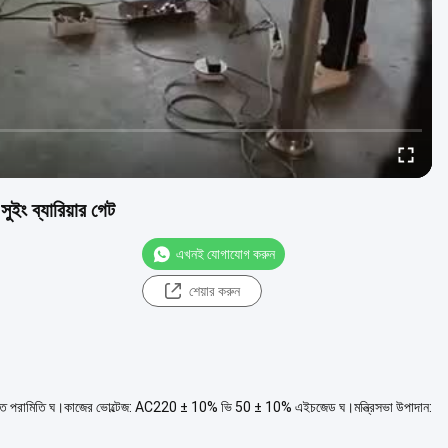
ুইং ব্যারিয়ার গেট
এখনই যোগাযোগ করুন
শেয়ার করুন
রযুক্তিগত পরামিতি ঘ।কাজের ভোল্টেজ: AC220 ± 10% ভি 50 ± 10% এইচজেড ঘ।মন্ত্রিসভা উপাদান: