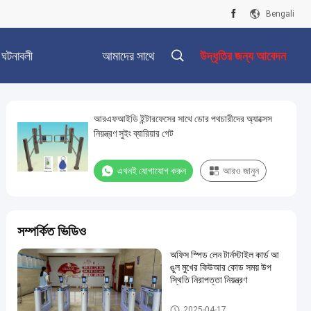
Bengali
ঘটনাবলী
আমাদের সাথে
উদ্ধৃতির জন্য আবেদন
যোগাযোগ করুন
আরএফআইডি ইন্টারফেসের সাথে ডোর পথচারীদের অ্যাক্সেস
নিয়ন্ত্রণ সুইং ব্যারিয়ার গেট
এখনই যোগাযোগ করুন
আরও জানুন
সম্পর্কিত ভিডিও
অফিস স্পিড লেন টার্নস্টাইল কার্ড আ
ঙুল মুখের কিউআর কোড সময় উপ
স্থিতি নিরাপত্তা নিয়ন্ত্রণ
স্পিড গেট টার্নস্টাইল
2025-04-17