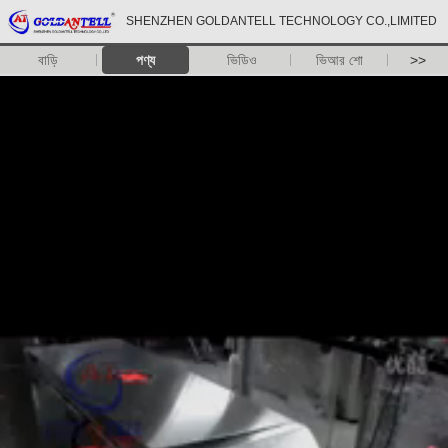
SHENZHEN GOLDANTELL TECHNOLOGY CO.,LIMITED
বাড়ি
পণ্য
ভিডিও
ভিআর শো
>>