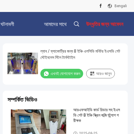
Bengali
ঘটনাবলী
আমাদের সাথে
উদ্ধৃতির জন্য আবেদন
যোগাযোগ করুন
ল্যাব / ফ্যাকোট্রির জন্য 8 ইঞ্চি এলসিডি মনিটর ইএসডি গেট
স্টেইনলেস স্টিল টার্নস্টাইল
এখনই যোগাযোগ করুন
আরও জানুন
সম্পর্কিত ভিডিও
আরএফআইডি কার্ড রিডার সহ ইএস
ডি গেট 8 ইঞ্চি স্ক্রিন কব্জি স্ট্র্যাপ প
রীক্ষক
ইএসডি গেট
2025-08-25