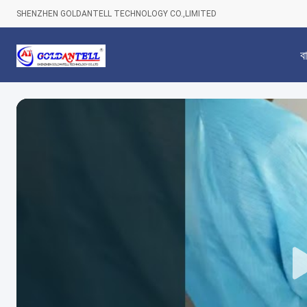
SHENZHEN GOLDANTELL TECHNOLOGY CO.,LIMITED
বা