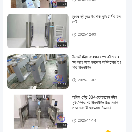
00:21
মুখের স্বীকৃতি ইএসডি সুইং টার্নস্টাইল
গেট
ইএসডি গেট
2025-12-03
00:25
ইলেকট্রনিক্স কারখানায় পথচারীদের র
ক্ষা করার জন্য ইনডোর আউটডোর ইএ
সডি টার্নস্টাইল
ইএসডি গেট
2025-11-07
00:35
অফিস এন্ট্রি 304 স্টেইনলেস স্টীল
সুইং স্পিডগেট টার্নস্টাইল উচ্চ নিরাপ
ত্তা পথচারী অ্যাক্সেস নিয়ন্ত্রণ
সুইং ব্যারিয়ার গেট
2025-11-14
00:41