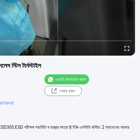
েস স্টিল টার্নস্টাইল
এখনই যোগাযোগ করুন
শেয়ার করুন
থা attend
T-ESD305 ESD পরীক্ষক পরামিতি ঘ যন্ত্রের মাত্রা 8 ইঞ্চি এলসিডি মনিটর: 2 প্যাডেলের আকার