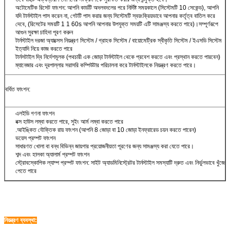
অটোমেটিক রিসেট ফাংশন: আপনি কার্ডটি অদলবদলের পরে নির্দিষ্ট সময়কালে (সিস্টেমটি 10 ​​সেকেন্ড), আপনি
যদি টার্নস্টাইল পাস করেন না, গেটটি পাস করার জন্য সিস্টেমটি স্বয়ংক্রিয়ভাবে আপনার কর্তৃত্ব বাতিল করে
দেবে, (রিসেটের সময়টি 1 1 60s আপনি আপনার উপযুক্ত সময়টি এটি সামঞ্জস্য করতে পারে)।সম্পূর্ণরূপে
আগুন সুরক্ষা চাহিদা পূরণ করুন
টার্নস্টাইল দরজা অ্যাক্সেস নিয়ন্ত্রণ সিস্টেম / গ্রাহক সিস্টেম / বায়োমেট্রিক স্বীকৃতি সিস্টেম / ইএসডি সিস্টেম
ইত্যাদি নিয়ে কাজ করতে পারে
টার্নসটাইল দ্বি নির্দেশমূলক (পথচারী এক জোড়া টার্নস্টাইল থেকে প্রবেশ করতে এবং প্রস্থান করতে পারবেন)
ম্যানেজার এবং দূরপাল্লার সরাসরি কম্পিউটার পরিচালনা করে টার্নস্টাইলকে নিয়ন্ত্রণ করতে পারে।
বর্ধিত ফাংশন:
এলইডি গণনা ফাংশন
বক্স হাউস লম্বা করতে পারে, সুইং আর্ম লম্বা করতে পারে
.আইঙ্কিত যৌক্তিক রায় ফাংশন (আপনি 8 জোড়া বা 10 জোড়া ইনফ্রারেড চয়ন করতে পারেন)
ভয়েস প্রম্পট ফাংশন
সাধারণত খোলা বা বন্ধ বিভিন্ন জায়গার প্রয়োজনীয়তা পূরণের জন্য সামঞ্জস্য করা যেতে পারে।
শব্দ এবং হালকা অ্যালার্ম প্রম্পট ফাংশন
স্ট্রোবস্কোপিক ল্যাম্প প্রম্পট ফাংশন: সাইট অ্যাডমিনিস্ট্রেটর টার্নস্টাইল সমস্যাটি দ্রুত এবং নির্ভুলভাবে খুঁজে
পেতে পারে
নিয়ন্ত্রণ ব্যবস্থা: