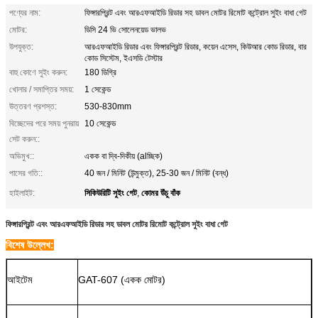
পণ্যের নাম:
ফিঙ্গারপ্রিন্ট এবং আরএফআইডি রিডার সহ ডাবল মোটর রিমোট কন্ট্রোল সুইং বাধা গেট
মোটর:
ডিসি 24 ভি সোলেনয়েড ভালভ
উপযুক্ত:
আরএফআইডি রিডার এবং ফিঙ্গারপ্রিন্ট রিডার, কয়েন এসেস, কিউআর কোড রিডার, বার
কোড সিস্টেম, ইএসডি টেস্টার
বাহু কোণে সুইং করুন:
180 ডিগ্রি
খোলার / সমাপ্তির সময়:
1 সেকেন্ড
উত্তরণ প্রশস্ত:
530-830mm
বিচ্ছেদের পরে সময় পুনরায়
10 সেকেন্ড
সেট করুন::
অভিমুখ::
একক বা দ্বি-দিকীয় (alচ্ছিক)
পাসের গতি::
40 জন / মিনিট (উন্মুক্ত), 25-30 জন / মিনিট (বন্ধ)
সিকিউরিটি সুইং গেট
কোমর উঁচু বাঁক
হাইলাইট:
,
ফিঙ্গারপ্রিন্ট এবং আরএফআইডি রিডার সহ ডাবল মোটর রিমোট কন্ট্রোল সুইং বাধা গেট
বিশেষ উল্লেখ:
আইটেম
GAT-607 (একক মোটর)