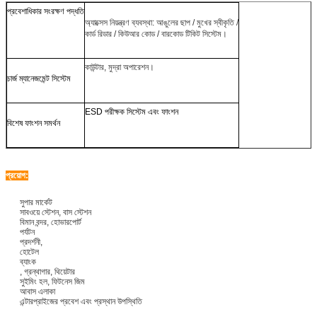
প্রবেশাধিকার সংরক্ষণ পদ্ধতি
অ্যাক্সেস নিয়ন্ত্রণ ব্যবস্থা: আঙুলের ছাপ / মুখের স্বীকৃতি /
কার্ড রিডার / কিউআর কোড / বারকোড টিকিট সিস্টেম।
কাউন্টার, মুদ্রা অপারেশন।
চার্জ ম্যানেজমেন্ট সিস্টেম
ESD পরীক্ষক সিস্টেম এবং ফাংশন
বিশেষ ফাংশন সমর্থন
প্রয়োগ:
সুপার মার্কেট
সাবওয়ে স্টেশন, বাস স্টেশন
বিমান বন্দর, হোভারপোর্ট
পর্যটন
প্রদর্শনী,
হোটেল
ব্যাংক
, গ্রন্থাগার, থিয়েটার
সুইমিং হল, ফিটনেস জিম
আবাস এলাকা
এন্টারপ্রাইজের প্রবেশ এবং প্রস্থান উপস্থিতি