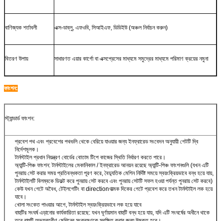
বাণিজ্যক শর্তাবলী
এক্স-ডাব্লু, এফওবি, সিআইএফ, ডিডিইউ (অঞ্চল নির্বাচন করুন)
বিতরণ উপায়
সাধারণত এয়ার কার্গো বা এক্সপ্রেসের মাধ্যমে সমুদ্রের মাধ্যমে পরিমাণ ক্রয়ের নমুনা
ফাংশন:
স্ট্যান্ডার্ড ফাংশন:
প্রবেশ পথ এবং প্রবেশের পথগুলি থেকে বেরিয়ে যাওয়ার জন্য ইনফ্রারেড সংবেদন অনুযায়ী গেটটি দ্বি
নির্দেশমূলক।
টার্নস্টাইল প্রধান নিয়ন্ত্রণ বোর্ডের বোতাম টিপে কাজের স্থিতি নির্ধারণ করতে পারে।
অ্যান্টি-পিঞ্চ ফাংশন: টার্নস্টাইলের মেকানিকাল / ইনফ্রারেড আনয়ন রয়েছে অ্যান্টি-পিঞ্চ ফাংশনগুলি (যখন এটি
পুনরায় সেট করার সময় প্রতিবন্ধকতা পূরণ করে, বৈদ্যুতিক মেশিন নির্দিষ্ট সময়ে স্বয়ংক্রিয়ভাবে বন্ধ হয়ে যায়,
টার্নস্টাইলটি বিলম্বকে ডিফল্ট করে পুনরায় সেট করবে এবং পুনরায় সেটটি সফল হওয়া পর্যন্ত পুনরায় সেট করবে)
কেউ যখন গেটে অবৈধ, টেইলগেটিং বা directionণাত্মক দিকের গেটে প্রবেশ করে তখন টার্নস্টাইল লক হয়ে
যাবে।
খোলা সংকেত পাওয়ার আগে, টার্নস্টাইল স্বয়ংক্রিয়ভাবে লক হয়ে যাবে
বাহুটির সংঘর্ষ এড়ানোর কার্যকারিতা রয়েছে: যখন ঘূর্ণায়মান বাহুটি বন্ধ হয়ে যায়, যদি এটি সংঘর্ষের অধীনে থাকে
তবে বাহুটি অভ্যন্তরীণ মেশিনের সংক্রমণকে সুরক্ষিত করার জন্য উন্মুক্ত হবে।