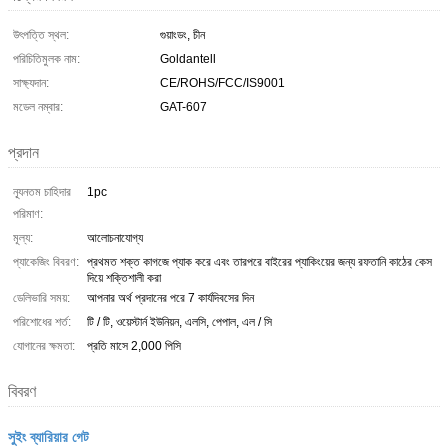
উৎপত্তি স্থল:
গুয়াংডং, চীন
পরিচিতিমুলক নাম:
Goldantell
সাক্ষ্যদান:
CE/ROHS/FCC/IS9001
মডেল নম্বার:
GAT-607
প্রদান
ন্যূনতম চাহিদার
1pc
পরিমাণ:
মূল্য:
আলোচনাযোগ্য
প্যাকেজিং বিবরণ:
প্রথমত শক্ত কাগজে প্যাক করে এবং তারপরে বাইরের প্যাকিংয়ের জন্য রফতানি কাঠের কেস
দিয়ে শক্তিশালী করা
ডেলিভারি সময়:
আপনার অর্থ প্রদানের পরে 7 কার্যদিবসের দিন
পরিশোধের শর্ত:
টি / টি, ওয়েস্টার্ন ইউনিয়ন, এলসি, পেপাল, এল / সি
যোগানের ক্ষমতা:
প্রতি মাসে 2,000 পিসি
বিবরণ
সুইং ব্যারিয়ার গেট