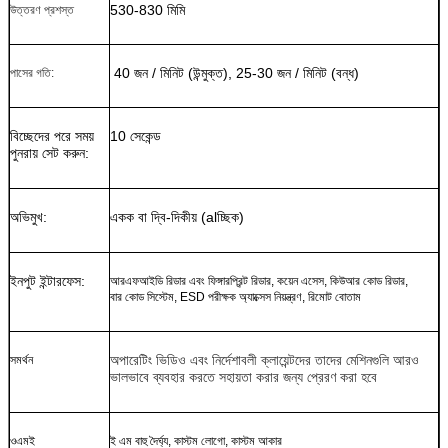
530-830 মিমি
উত্তরণ প্রশস্ত
40 জন / মিনিট (উন্মুক্ত), 25-30 জন / মিনিট (বন্ধ)
পাসের গতি:
বিচ্ছেদের পরে সময়
10 সেকেন্ড
পুনরায় সেট করুন:
অভিমুখ:
একক বা দ্বি-দিকীয় (alচ্ছিক)
ইনপুট ইন্টারফেস:
আরএফআইডি রিডার এবং ফিঙ্গারপ্রিন্ট রিডার, কয়েন এসেস, কিউআর কোড রিডার,
বার কোড সিস্টেম, ESD পরীক্ষক অ্যাক্সেস নিয়ন্ত্রণ, রিমোট বোতাম
অপারেটিং ভিডিও এবং নির্দেশাবলী ক্লায়েন্টদের তাদের মেশিনগুলি আরও
সমর্থন
ভালভাবে ব্যবহার করতে সহায়তা করার জন্য প্রেরণ করা হবে
ওএমই
ই এম বাহু দৈর্ঘ্য, কাস্টম লোগো, কাস্টম আকার