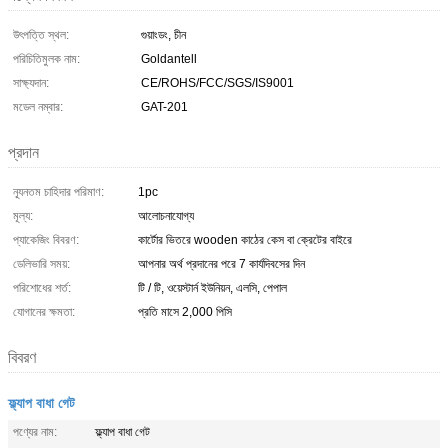
উৎপত্তি স্থল:
গুয়াংডং, চীন
পরিচিতিমুলক নাম:
Goldantell
সাক্ষ্যদান:
CE/ROHS/FCC/SGS/IS9001
মডেল নম্বার:
GAT-201
প্রদান
ন্যূনতম চাহিদার পরিমাণ:
1pc
মূল্য:
আলোচনাযোগ্য
প্যাকেজিং বিবরণ:
কার্টোর ভিতরে wooden কাঠের কেস বা ক্রেটের বাইরে
ডেলিভারি সময়:
আপনার অর্থ প্রদানের পরে 7 কার্যদিবসের দিন
পরিশোধের শর্ত:
টি / টি, ওয়েস্টার্ন ইউনিয়ন, এলসি, পেপাল
যোগানের ক্ষমতা:
প্রতি মাসে 2,000 পিসি
বিবরণ
ফ্ল্যাপ বাধা গেট
পণ্যের নাম:
ফ্ল্যাপ বাধা গেট