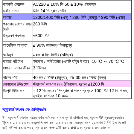
কার্যকরী ভোল্টেজ
AC220 ± 10% ভি 50 ± 10% এইচজেড
মোটর চালান
ডিসি 24 ভি ব্রাশ মোটর
আকার
1200/1400 মিমি (এল) * 280 মিমি (ডাব্লু) * 990 মিমি (এইচ)
প্রত্যাহারযোগ্য বাহুর
260 মিমি
দৈর্ঘ্য
উত্তরণ প্রশস্ত
≤600 মিমি
আপেক্ষিক আদ্রতা
≤ 90% জমাটবদ্ধ বিনামূল্যে
অভিমুখ
একক বা দ্বি-দিকীয় (alচ্ছিক)
কাজের পরিবেশ
ইনডোর / আউটডোর (একটি তাঁবুর উপরে) -10 ℃ ～ 70 ℃ ℃
সাধারণ চলমান জীবন
3 মিলিয়ন
পাসের গতি
40 জন / মিনিট (উন্মুক্ত), 25-30 জন / মিনিট (বন্ধ)
যোগাযোগ ইন্টারফেস
স্ট্যান্ডার্ড আরএস ৪৮৫ ইন্টারফেস, দূরত্ব ≤1200 মি
ইনপুট ইন্টারফেস
+ 12 ভি স্তরের সিগন্যাল বা পালস প্রস্থ> 100 মিমি 12 ভি পালস,
ড্রাইভ বর্তমান> 10 এমএ
স্ট্যান্ডার্ড ফাংশন এবং বৈশিষ্ট্যগুলি
ঘ।
অ্যালার্ম ফাংশন: অস্ত্র যখন অবৈধভাবে বল দ্বারা চাপানো হয়, অ্যালার্মটি স্বয়ংক্রিয়ভাবে
ট্রিগার হয়ে যায় এবং অস্ত্রগুলি লক করা হয়ে যায় urn সমস্যা যখন হয় তখন টার্নস্টাইল নিজেই
এটি পরীক্ষা করতে পারে, গ্রাহকের পক্ষে এটি বজায় রাখা এবং ব্যবহার করা ভাল is