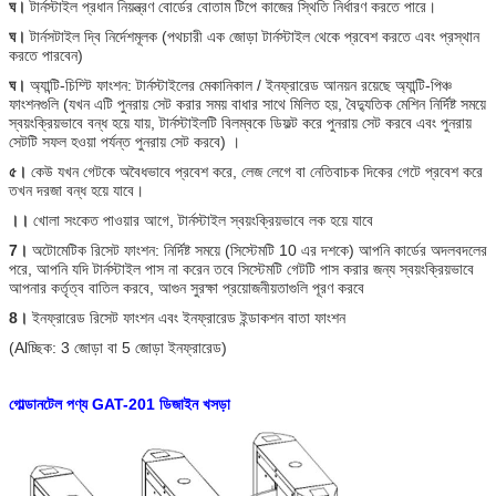
ঘ।
টার্নস্টাইল প্রধান নিয়ন্ত্রণ বোর্ডের বোতাম টিপে কাজের স্থিতি নির্ধারণ করতে পারে।
ঘ।
টার্নসটাইল দ্বি নির্দেশমূলক (পথচারী এক জোড়া টার্নস্টাইল থেকে প্রবেশ করতে এবং প্রস্থান
করতে পারবেন)
ঘ।
অ্যান্টি-চিম্টি ফাংশন: টার্নস্টাইলের মেকানিকাল / ইনফ্রারেড আনয়ন রয়েছে অ্যান্টি-পিঞ্চ
ফাংশনগুলি (যখন এটি পুনরায় সেট করার সময় বাধার সাথে মিলিত হয়, বৈদ্যুতিক মেশিন নির্দিষ্ট সময়ে
স্বয়ংক্রিয়ভাবে বন্ধ হয়ে যায়, টার্নস্টাইলটি বিলম্বকে ডিফল্ট করে পুনরায় সেট করবে এবং পুনরায়
সেটটি সফল হওয়া পর্যন্ত পুনরায় সেট করবে) ।
৫।
কেউ যখন গেটকে অবৈধভাবে প্রবেশ করে, লেজ লেগে বা নেতিবাচক দিকের গেটে প্রবেশ করে
তখন দরজা বন্ধ হয়ে যাবে।
।।
খোলা সংকেত পাওয়ার আগে, টার্নস্টাইল স্বয়ংক্রিয়ভাবে লক হয়ে যাবে
7।
অটোমেটিক রিসেট ফাংশন: নির্দিষ্ট সময়ে (সিস্টেমটি 10 ​​এর দশকে) আপনি কার্ডের অদলবদলের
পরে, আপনি যদি টার্নস্টাইল পাস না করেন তবে সিস্টেমটি গেটটি পাস করার জন্য স্বয়ংক্রিয়ভাবে
আপনার কর্তৃত্ব বাতিল করবে, আগুন সুরক্ষা প্রয়োজনীয়তাগুলি পূরণ করবে
8।
ইনফ্রারেড রিসেট ফাংশন এবং ইনফ্রারেড ইন্ডাকশন বাতা ফাংশন
(Alচ্ছিক: 3 জোড়া বা 5 জোড়া ইনফ্রারেড)
গোল্ডানটেল পণ্য GAT-201 ডিজাইন খসড়া