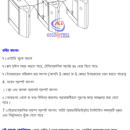
বর্ধিত ফাংশন
ঘ।এলইডি সূচক আলো
ঘ।বক্স হাউস লম্বা করতে পারে, টেলিস্কোপিক আর্মের রঙ বেছে নিতে পারে
ঘ।ইনফ্রারেড লজিকাল রায় ফাংশন (আপনি 3 জোড়া বা 5 জোড়া ইনফ্রারেড চয়ন করতে পারেন)
4. ভয়েস প্রম্পট ফাংশন
।।শব্দ এবং হালকা অ্যালার্ম প্রম্পট ফাংশন
৫।সাধারণত খোলা বা বন্ধ বিভিন্ন জায়গার প্রয়োজনীয়তা পূরণের জন্য সামঞ্জস্য করা যেতে
পারে।
7।স্ট্রোবস্কোপিক ল্যাম্প প্রম্পট ফাংশন: সাইট অ্যাডমিনিস্ট্রেটর টার্নস্টাইল সমস্যাটি দ্রুত
এবং নির্ভুলভাবে খুঁজে পেতে পারে