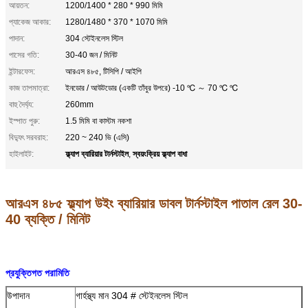
আয়তন:
1200/1400 * 280 * 990 মিমি
প্যাকেজ আকার:
1280/1480 * 370 * 1070 মিমি
পাদান:
304 স্টেইনলেস স্টিল
পাসের গতি:
30-40 জন / মিনিট
ইন্টারফেস:
আরএস ৪৮৫, টিসিপি / আইপি
কাজ তাপমাত্রা:
ইনডোর / আউটডোর (একটি তাঁবুর উপরে) -10 ℃ ～ 70 ℃ ℃
বাহু দৈর্ঘ্য:
260mm
ইস্পাত পুরু:
1.5 মিমি বা কাস্টম নকশা
বিদ্যুৎ সরবরাহ:
220 ~ 240 ভি (এসি)
ফ্ল্যাপ ব্যারিয়ার টার্নস্টাইল
স্বয়ংক্রিয় ফ্ল্যাপ বাধা
হাইলাইট:
,
আরএস ৪৮৫ ফ্ল্যাপ উইং ব্যারিয়ার ডাবল টার্নস্টাইল পাতাল রেল 30-
40 ব্যক্তি / মিনিট
প্রযুক্তিগত পরামিতি
উপাদান
গার্হস্থ্য মান 304 # স্টেইনলেস স্টিল