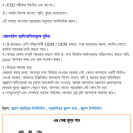
ঘ।ESD পরীক্ষক সিস্টেম এবং ফাংশন।
3। সমর্থন বিশেষ ফাংশন: পাল্টা, মুদ্রা-অপারেশন।
এই সমস্ত আপনার প্রয়োজন অনুসারে কাস্টমাইজ করুন।
গোল্ডানটেল
প্রতিযোগিতামূলক সুবিধা
ঘ।9 বছরেরও বেশি শক্তিশালী ODM / OEM ক্ষমতা, পণ্য আকারের নকশা, কাস্টম লোগো,
কাস্টম প্যাকেজ তৈরি করতে পারে।
ঘ।আমরা কেবল পণ্যই সরবরাহ করতে পারি না, তবে সিস্টেম সফটওয়্যার পরিচালনাও করতে পারি
your আপনার সময় এবং ব্যয় সংরক্ষণ করুন।
ঘ।বিক্রয় সমস্যা পরে:
মেরামত করার জন্য, আপনার পণ্য ফিরিয়ে দেওয়ার দরকার নেই, কেবল আপনাকে একটি ভিডিও
নেওয়া দরকার, আমাদের ইঞ্জিনিয়ার আপনাকে নির্দেশ দেবেন, যদি 1 বছরের মধ্যে অতিরিক্ত
যন্ত্রাংশ ক্ষতিগ্রস্থ হয় (মানব কারণগুলি বাদ দেওয়া), আমরা আপনাকে দ্রুততম এক্সপ্রেসের
মাধ্যমে খুচরা যন্ত্রাংশ প্রেরণ করব, আপনার কোনও প্রয়োজন নেই কোন ফি বহন
ঘ।বন্ধুত্বপূর্ণ এবং পেশাদার গ্রাহক পরিষেবা লোকেরা 16 ঘন্টা আপনাকে সাহায্য করে।
ফ্ল্যাপ ব্যারিয়ার টার্নস্টাইল
স্বয়ংক্রিয় ফ্ল্যাপ বাধা
ফ্ল্যাপ টার্নস্টাইল
ট্যাগ:
,
,
এর সেরা মূল্য পান