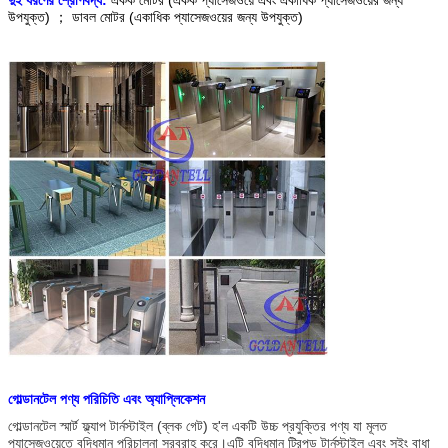
দুই ধরণের শ্রেণিবদ্ধ:
একক মোটর (একক প্যাসেজওয়ে এবং একাধিক প্যাসেজওয়ের জন্য
উপযুক্ত) ； ডাবল মোটর (একাধিক প্যাসেজওয়ের জন্য উপযুক্ত)
গোল্ডানটেল পণ্য পরিচিতি এবং অ্যাপ্লিকেশন
গোল্ডানটেল স্মার্ট ফ্ল্যাপ টার্নস্টাইল (ব্লক গেট) হ'ল একটি উচ্চ প্রযুক্তির পণ্য যা মূলত
প্যাসেজওয়েতে বুদ্ধিমান পরিচালনা সরবরাহ করে।এটি বুদ্ধিমান ট্রিপড টার্নস্টাইল এবং সুইং বাধা