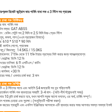
ারপ্রুফ রিমোট কন্ট্রোল কার পার্কিং বাধা লক এ 3 স্টিল সহ গ্যারেজ
র চাকা লক নির্দিষ্টকরণ
র নাম: পার্কিং লক
েম নম্বর: GAT-ABS5
ান
: বেকিং পেইন্ট সহ 2 মিমি বা 2.5 মিমি উচ্চ-গ্রেড স্টিল
হলুদ, কমলা, লাল (ওএম প্রয়োজন হিসাবে)
: 610 * 510 * 90 মিমি
 কাস্টম লোগো, প্যাকেজ
্লু / জিডাব্লু
: 14.5KG / 15.0KG
্লিকেশন: 7 ইঞ্চি থেকে 11 ইঞ্চি টায়ার প্রস্থের ফিট করার জন্য সামঞ্জস্যযোগ্য
ট ভোল্টেজ: ডিসি 12 ভি
িংয়ের তালিকা: 6 টি এসটিএস / কার্টন
ট ভোল্টেজ: ডিসি 12 ভি
ব কার্যক্ষম: <30 মি
ারের সময় / একবার চার্জ করা: 3 মাস
র চাকা লক বৈশিষ্ট্য
ি এ 3 স্টিলের সাথে এবং আইপি 54 জলরোধী সহ খুব শক্তিশালী
ার্জেবল পার্কিং লক ব্যবহারের সময়টি: 3-4 মাস - (অতি-দীর্ঘ স্ট্যান্ডবাই সময়)
বার 10 ঘন্টা চার্জ করতে হবে, যখন আপনি সবুজ আলো বলবেন, এর অর্থ, চার্জিং সম্পূর্ণ।
 পকেজ চেহারা এবং সুরক্ষা। (সংযুক্তিটি পরীক্ষা করুন)
 বছরের গ্যারান্টি এবং এনলিগ ইঞ্জিনিয়ার আপনাকে এটি ব্যবহার করার সময় আপনার সমস্ত সমস্যা ইনস