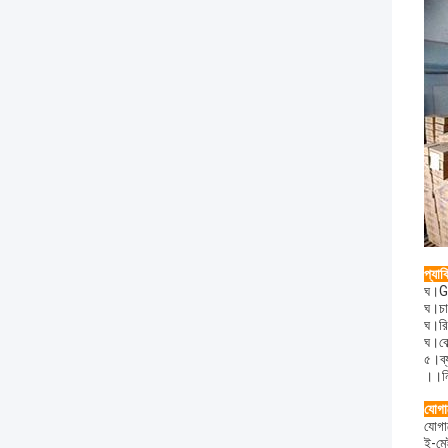
প্যাক
ঘ।GA
ঘ।চার
ঘ।রি
ঘ।বোল
৫।ব্য
।।নির
যোগা
যোগা
ই-ম