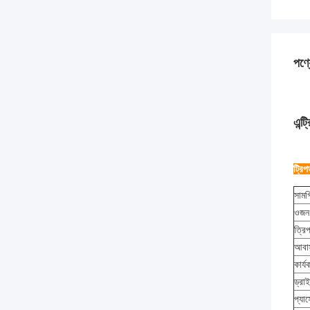
পণ্য
এন্ট
ট্রিপ
সামগ
ওজন
ত্রিপ
আবা
কার্য
ড্রা
প্যা