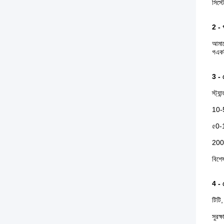
সিস্ট
2 - গ
আমাদ
গ
একট
3 - 
স্ট্য
10-5
৫
0-1
200-
বিশে
4 - প
টিটি
সুরক্