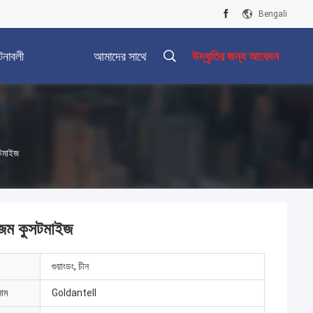
Bengali
টনাবলী
আমাদের সাথে
উদ্ধৃতির জন্য আবেদন
যোগাযোগ করুন
সটমাইজ
ানিজম কুসটমাইজ
গুয়াংডং, চীন
নাম
Goldantell