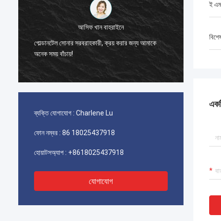
ই এম
স
আসিফ খান বাহরাইনে
বিশে
মুখের স্ব
।
গোল্ডানটেল সোনার সরবরাহকারী, ক্রয় করার জন্য আমাকে
অ্যাক্সেস
অনেক সময় বাঁচায়!
পর্যন্ত 
একটি
ব্যক্তি যোগাযোগ :
Charlene Lu
ফোন নম্বর :
86 18025437918
হোয়াটসঅ্যাপ :
+8618025437918
যোগাযোগ