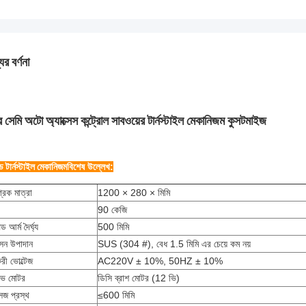
ের বর্ণনা
্রি সেমি অটো অ্যাক্সেস কন্ট্রোল সাবওয়ের টার্নস্টাইল মেকানিজম কুসটমাইজ
ড টার্নস্টাইল মেকানিজম
বিশেষ উল্লেখ:
্রিক মাত্রা
1200 × 280 × মিমি
90 কেজি
ড আর্ম দৈর্ঘ্য
500 মিমি
সন উপাদান
SUS (304 #), বেধ 1.5 মিমি এর চেয়ে কম নয়
করী ভোল্টেজ
AC220V ± 10%, 50HZ ± 10%
ইভ মোটর
ডিসি ব্রাশ মোটর (12 ভি)
সেজ প্রস্থ
≤600 মিমি