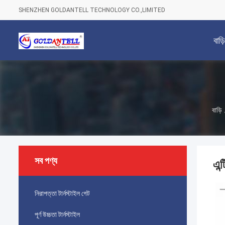
SHENZHEN GOLDANTELL TECHNOLOGY CO.,LIMITED
বাড়ি
বাড়ি
সব পণ্য
এন্
নিরাপত্তা টার্নস্টাইল গেট
পূর্ণ উচ্চতা টার্নস্টাইল