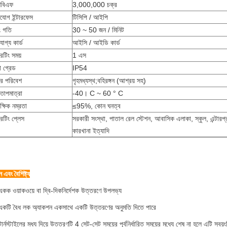
িবিএফ
3,000,000 চক্র
যোগ ইন্টারফেস
টিসিপি / আইপি
ং গতি
30 ~ 50 জন / মিনিট
োগ্য কার্ড
আইসি / আইডি কার্ড
েটিং সময়
1 এস
ষা গ্রেড
IP54
র পরিবেশ
গৃহমধ্যস্থ;বহিরঙ্গন (আশ্রয় সহ)
তাপমাত্রা
-40। C ~ 60 ° C
্ষিক নম্রতা
≤95%, কোন ঘনত্ব
েটিং প্লেস
সরকারী সংস্থা, পাতাল রেল স্টেশন, আবাসিক এলাকা, স্কুল, এন্টারপ
কারখানা ইত্যাদি
 এবং বৈশিষ্ট্য
একক ওয়াকওয়ে বা দ্বি-দিকনির্দেশক উত্তরণে উপলভ্য
একটি বৈধ লক অ্যাকশন একসাথে একটি উত্তরণের অনুমতি দিতে পারে
ার্নস্টাইলের মধ্য দিয়ে উত্তরণটি 4 সেট-সেট সময়ের পূর্বনির্ধারিত সময়ের মধ্যে শেষ না হলে এটি স্বয়ং