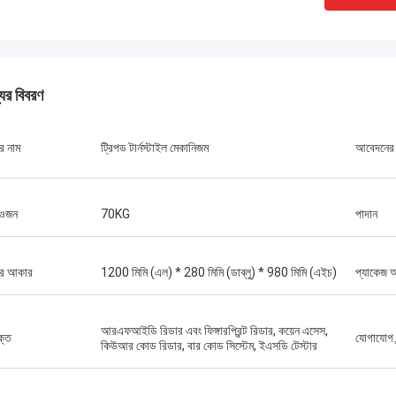
যের বিবরণ
র নাম
ট্রিপড টার্নস্টাইল মেকানিজম
আবেদনের 
 ওজন
70KG
পাদান
ের আকার
1200 মিমি (এল) * 280 মিমি (ডাব্লু) * 980 মিমি (এইচ)
প্যাকেজ 
আরএফআইডি রিডার এবং ফিঙ্গারপ্রিন্ট রিডার, কয়েন এসেস,
ক্ত
যোগাযোগ ব
কিউআর কোড রিডার, বার কোড সিস্টেম, ইএসডি টেস্টার