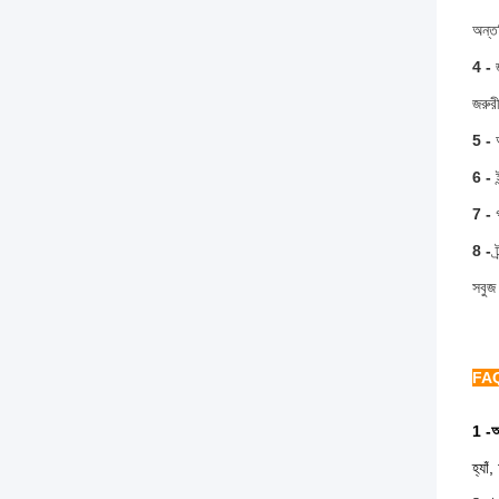
অন্তর
4 -
জ
জরুর
5 -
6 -
ই
7 -
8 -
সবুজ
FA
1 -
আ
হ্যা