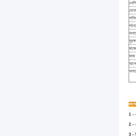
এমস
যোগা
পাসি
পঠনয
অপার
সুরক্
কাজে
কাজ 
আপেক
অপার
ফাংশন
1 -
2 -
3 -
ট