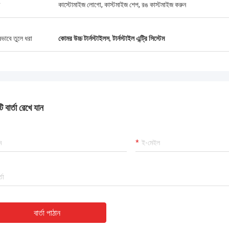
কাস্টোমাইজ লোগো, কাস্টমাইজ শেপ, রঙ কাস্টমাইজ করুন
ংযুক্ত আরব আমিরাতে আহমেদ আল-ফারসি
জার্মান ভাষায় ক্ল
ষভাবে তুলে ধরা
কোমর উচ্চ টার্নস্টাইলস
,
টার্নস্টাইল এন্ট্রি সিস্টেম
ীকৃতির টার্নস্টাইলগুলো ভাড়াটেদের মুগ্ধ করেছে।
জার্মান স্পেসিফিকেশন টার্নস্টাইল গ
 কার্ডের সাথে সিঙ্ক করা হয়েছে। ইঞ্জিনিয়াররা ঈদ
মধ্যে শূন্য গ্যারান্টি দাবি
কাজ করেছে।
 বার্তা রেখে যান
বার্তা পাঠান