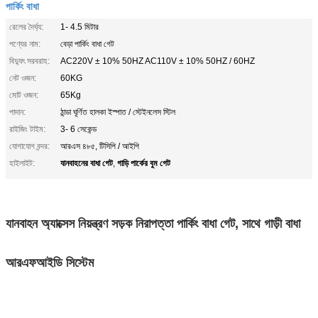
পার্কিং বাধা
রেলের দৈর্ঘ্য:
1- 4.5 মিটার
পণ্যের নাম:
বেড়া পার্কিং বাধা গেট
বিদ্যুৎ সরবরাহ:
AC220V ± 10% 50HZ AC110V ± 10% 50HZ / 60HZ
নেট ওজন:
60KG
মোট ওজন:
65Kg
পাদান:
ঠান্ডা ঘূর্ণিত হালকা ইস্পাত / স্টেইনলেস স্টিল
রাইজিং টাইম:
3- 6 সেকেন্ড
যোগাযোগ বন্দর:
আরএস ৪৮৫, টিসিপি / আইপি
যানবাহনের বাধা গেট
গাড়ি পার্কের বুম গেট
হাইলাইট:
,
যানবাহন অ্যাক্সেস নিয়ন্ত্রণ সড়ক নিরাপত্তা পার্কিং বাধা গেট, সাথে গাড়ী বাধা
আরএফআইডি সিস্টেম