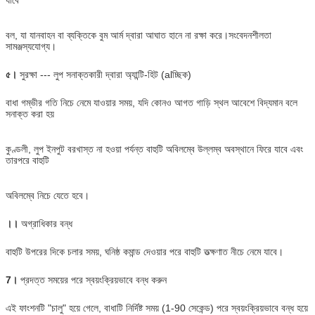
যাবে
বল, যা যানবাহন বা ব্যক্তিকে বুম আর্ম দ্বারা আঘাত হানে না রক্ষা করে।সংবেদনশীলতা
সামঞ্জস্যযোগ্য।
৫।
সুরক্ষা --- লুপ সনাক্তকারী দ্বারা অ্যান্টি-হিট (alচ্ছিক)
বাধা গম্ভীর গতি নিচে নেমে যাওয়ার সময়, যদি কোনও আগত গাড়ি স্থল আবেশে বিদ্যমান বলে
সনাক্ত করা হয়
কুণ্ডলী, লুপ ইনপুট বরখাস্ত না হওয়া পর্যন্ত বাহুটি অবিলম্বে উল্লম্ব অবস্থানে ফিরে যাবে এবং
তারপরে বাহুটি
অবিলম্বে নিচে যেতে হবে।
।।
অগ্রাধিকার বন্ধ
বাহুটি উপরের দিকে চলার সময়, ঘনিষ্ঠ কমান্ড দেওয়ার পরে বাহুটি তত্ক্ষণাত নীচে নেমে যাবে।
7।
প্রদত্ত সময়ের পরে স্বয়ংক্রিয়ভাবে বন্ধ করুন
এই ফাংশনটি "চালু" হয়ে গেলে, বাধাটি নির্দিষ্ট সময় (1-90 সেকেন্ড) পরে স্বয়ংক্রিয়ভাবে বন্ধ হয়ে