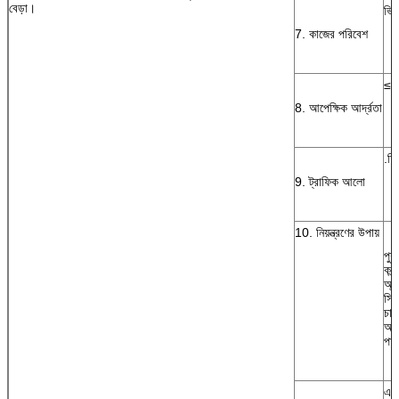
বেড়া।
ভিত
7. কাজের পরিবেশ
≤9
8. আপেক্ষিক আর্দ্রতা
.চ্
9. ট্রাফিক আলো
10. নিয়ন্ত্রণের উপায়
পুশ
কন্ট
অ্যা
সিস
চার্
আর
পা
এন 