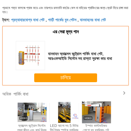
প্রথমে শক্ত কাগজে প্যাক করে এবং তারপরে রফতানি কাঠের কেস বা বাইরের প্যাকিংয়ের জন্য ক্রেট দিয়ে চাঙ্গা করা
হয়।
প্রত্যাহারযোগ্য বাধা গেট
গাড়ী পার্কের বুম গেটস
যানবাহনের বাধা গেট
ট্যাগ:
,
,
এর সেরা মূল্য পান
যানবাহন অ্যাক্সেস কন্ট্রোল পার্কিং বাধা গেট,
আরএফআইডি সিস্টেম সহ রাস্তা সুরক্ষা কার বাধা
চালিয়ে
পার্কিং বাধা
অধিক
ে প্রবেশের
অ্যাক্সেস কন্ট্রোল সিস্টেম
LED আলো সহ 5 মিটার
ইস্পাত কাস্টমাইজড
বাণিজ্যিক ভব
দীর্ঘ উচ্চ
লম্বা জীবন এবং কার্ড রিডার
দীর্ঘ টায়ার স্পাইক ব্যারিয়ার
লোগো বুম ব্যারিয়ার গেট,
হাইড্রোলিক IP