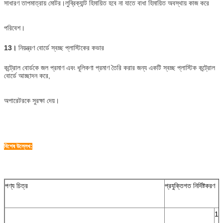
সাধারণ তাপমাত্রায় মোটর।লুব্রিক্যান্ট হিমায়িত হবে না যাতে বাধা হিমায়িত অবস্থায় কাজ করে
পরিবেশ।
13।
নিয়ন্ত্রণ বোর্ডে স্বচ্ছ প্লাস্টিকের কভার
কন্ট্রোল বোর্ডকে জল প্রমাণ এবং ধূলিকণা প্রমাণ তৈরি করার জন্য একটি স্বচ্ছ প্লাস্টিক কন্ট্রোল
বোর্ডে আচ্ছাদন করে,
অপারেটরকে সুরক্ষা দেয়।
বিশেষ উল্লেখ:
পণ্য চিত্র
প্রযুক্তিগত নির্দিষ্টকরণ
1- 