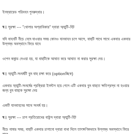
ইনফ্রারেড পরিবহন পুনরুদ্ধার।
ঘ।
সুরক্ষা --- "খোলার অগ্রাধিকার" দ্বারা অ্যান্টি-হিট
যদি বাহনটি নীচে নেমে যাওয়ার সময় কোনও যানবাহন চলে আসে, বাহুটি সাথে সাথে একবার একবার
উল্লম্ব অবস্থানে ফিরে যাবে
ওপেন কমান্ড দেওয়া হয়, যা বাহুটিকে আঘাত করে আঘাত না করার সুরক্ষা দেয়।
ঘ।
অ্যান্টি-সংঘর্ষটি বুম বাহু রক্ষা করে (optionচ্ছিক)
একবার অ্যান্টি-সংঘর্ষের প্রক্রিয়া ইনস্টল হয়ে গেলে এটি একবার বুম বাহুতে ক্ষতিগ্রস্থ না হওয়ার
জন্য বুম বাহুকে সুরক্ষা দেয়
একটি যানবাহনের সাথে সংঘর্ষ হয়।
ঘ।
সুরক্ষা --- চাপ প্রতিরোধের বাউন্স দ্বারা অ্যান্টি-হিট
নীচে নামার সময়, বাহুটি একবার চাপানো দ্বারা বাধা দিলে তাৎক্ষণিকভাবে উল্লম্ব অবস্থানে ফিরে