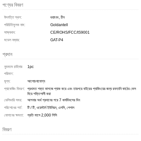
পণ্যের বিবরণ
উৎপত্তি স্থল:
গুয়াংডং, চীন
পরিচিতিমুলক নাম:
Goldantell
সাক্ষ্যদান:
CE/ROHS/FCC/IS9001
মডেল নম্বার:
GAT-P4
প্রদান
ন্যূনতম চাহিদার
1pc
পরিমাণ:
মূল্য:
আলোচনাযোগ্য
প্যাকেজিং বিবরণ:
প্রথমত শক্ত কাগজে প্যাক করে এবং তারপরে বাইরের প্যাকিংয়ের জন্য রফতানি কাঠের কেস
দিয়ে শক্তিশালী করা
ডেলিভারি সময়:
আপনার অর্থ প্রদানের পরে 7 কার্যদিবসের দিন
পরিশোধের শর্ত:
টি / টি, ওয়েস্টার্ন ইউনিয়ন, এলসি, পেপাল
যোগানের ক্ষমতা:
প্রতি মাসে 2,000 পিসি
বিবরণ