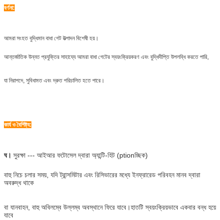
বর্ণনা:
আমরা সংহত বুদ্ধিমান বাধা গেট উত্পাদন বিশেষী হয়।
আন্তর্জাতিক উন্নত প্রযুক্তির সাহায্যে আমরা বাধা গেটের স্বয়ংক্রিয়করণ এবং বুদ্ধিদীপ্তি উপলব্ধি করতে পারি,
যা নিরাপদে, সুবিধামত এবং দ্রুত পরিচালিত হতে পারে।
কার্য ও বৈশিষ্ট্য:
ঘ।
সুরক্ষা --- আইআর ফটোসেল দ্বারা অ্যান্টি-হিট (ptionচ্ছিক)
বাহু নিচে চলার সময়, যদি ট্রান্সমিটার এবং রিসিভারের মধ্যে ইনফ্রারেড পরিবহন মানব দ্বারা
অবরুদ্ধ থাকে
বা যানবাহন, বাহু অবিলম্বে উল্লম্ব অবস্থানে ফিরে যাবে।হাতটি স্বয়ংক্রিয়ভাবে একবার বন্ধ হয়ে
যাবে