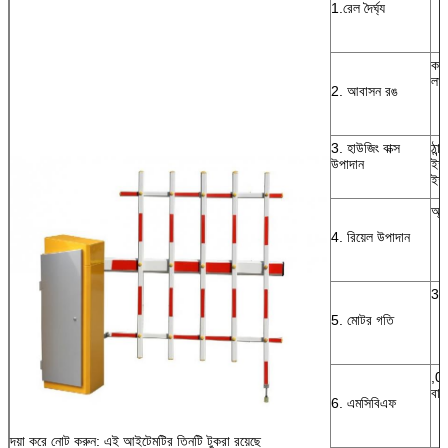
1.রেল দৈর্ঘ্য
কমল
লাল
2. আবাসন রঙ
3. হাউজিং বাক্স
ঠান্
উপাদান
ইস্
ইস্
অ্য
4. রিয়েল উপাদান
30r
5. মোটর গতি
,0
বার
6. এমসিবিএফ
দয়া করে নোট করুন: এই আইটেমটির তিনটি টুকরা রয়েছে