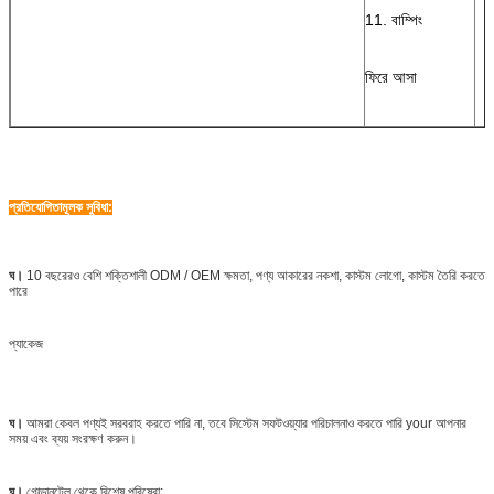
11. বাম্পিং
ফিরে আসা
প্রতিযোগিতামূলক সুবিধা:
ঘ।
10 বছরেরও বেশি শক্তিশালী ODM / OEM ক্ষমতা, পণ্য আকারের নকশা, কাস্টম লোগো, কাস্টম তৈরি করতে
পারে
প্যাকেজ
ঘ।
আমরা কেবল পণ্যই সরবরাহ করতে পারি না, তবে সিস্টেম সফটওয়্যার পরিচালনাও করতে পারি your আপনার
সময় এবং ব্যয় সংরক্ষণ করুন।
ঘ।
গোল্ডানটেল থেকে বিশেষ পরিষেবা: