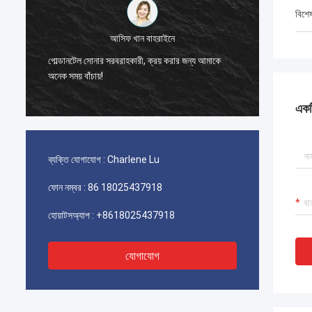
বিশে
সংযু
আসিফ খান বাহরাইনে
মুখের স্বীকৃতি
গোল্ডানটেল সোনার সরবরাহকারী, ক্রয় করার জন্য আমাকে
অ্যাক্সেস কার্
অনেক সময় বাঁচায়!
পর্যন্ত কাজ 
একটি
ব্যক্তি যোগাযোগ :
Charlene Lu
ফোন নম্বর :
86 18025437918
হোয়াটসঅ্যাপ :
+8618025437918
যোগাযোগ