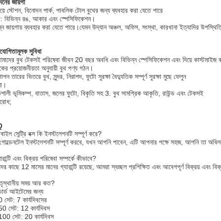
নের জায়গা
য়ে স্টেশন, বিনোদন পার্ক, পাবলিক টোল বুথের জন্য ব্যবহার করা যেতে পারে
ধা: বিভিন্ন রঙ, আকার এবং স্পেসিফিকেশন।
ন্ন জায়গায় ব্যবহার করা যেতে পারে।যেমন উদ্যান অঞ্চল, অফিস, সংস্থা, কারখানা ইত্যাদির উপস্থিত
িযোগিতামূলক সুবিধা
মাদের বুথ টেকসই পরিষেবা জীবন 20 বছর অবধি এবং বিভিন্ন স্পেসিফিকেশন এবং দিয়ে কাস্টমাইজ ক
কের প্রয়োজনীয়তা অনুযায়ী বুথ পণ্য গঠন।
পন তারের ভিতরে বুথ, সুন্দর, নিরাপদ, ফুটো সুরক্ষা বৈদ্যুতিক সম্পূর্ণ সুরক্ষা মুছে ফেলুন
টনা।
িশালী ভূমিকম্প, বাতাস, জলের ফুটো, বিকৃতি সহ 3. বুথ সামগ্রিক আকৃতি, রাউন্ড এবং টেকসই
িরোধ;
Q
াইল সেন্ট্রি বক্স কি ইনস্টলেশনটি সম্পূর্ণ করে?
ঁ, গোল্ডেনটেল ইনস্টলেশনটি সম্পূর্ণ করবে, যখন আপনি পাবেন, এটি আপনার পক্ষে সহজ, আপনি তা অব
ারান্টি এবং বিক্রয় পরিষেবা সম্পর্কে কীভাবে?
ের কাছে 12 মাসের মানের গ্যারান্টি রয়েছে, আমরা স্বচ্ছল প্রশিক্ষিত এবং আবেগপূর্ণ বিক্রয় এবং ব
তৃস্থানীয় সময় আর কত?
ান্ডার্ড আইটেমের জন্য
 সেট: 7 কার্যদিবসের
0 সেট: 12 কার্যদিবস
00 সেট: 20 কার্যদিবস