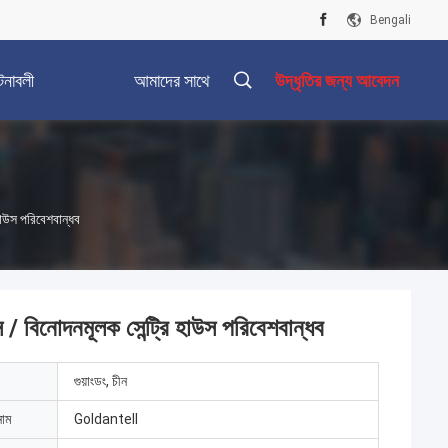
Bengali
টনাবলী
আমাদের সাথে
উদ্ধৃতির জন্য আবেদন
যোগাযোগ করুন
 হাউস পরিবেশবান্ধব
স / বিনোদনমূলক সেন্ট্রি হাউস পরিবেশবান্ধব
গুয়াংডং, চীন
নাম
Goldantell