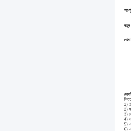
পণ্য
নতুন 
গোল্ড
মোবাই
ভিতরে
1) 3
2) ম
3) ল
4) ড্
5) এয
6) এ