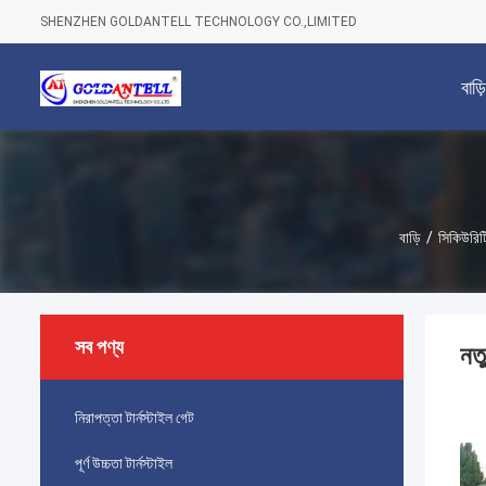
SHENZHEN GOLDANTELL TECHNOLOGY CO.,LIMITED
বাড়ি
বাড়ি
/
সিকিউরিটি
সব পণ্য
নতু
নিরাপত্তা টার্নস্টাইল গেট
পূর্ণ উচ্চতা টার্নস্টাইল