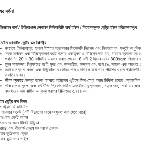
ের বর্ণনা
ডিজাইন পার্ক / চিড়িয়াখানা মোবাইল সিকিউরিটি গার্ড হাউস / বিনোদনমূলক সেন্ট্রি হাউস পরিবেশবান্ধব
ানটেল মোবাইল সেন্ট্রি বক্স
বৈশিষ্ট্য
কাঠামো নির্ভরযোগ্য: হালকা ইস্পাত স্ট্রাকচার সিস্টেমটি নিরাপদ এবং নির্ভরযোগ্য, সন্তুষ্ট আধুন
সহজ সমাবেশ এবং বিচ্ছিন্নকরণ ঘরটি বহুবার একত্রিত ও বিচ্ছিন্ন করা যায়, বারবার ব্যবহৃত হয
প্রতিদিন 20 ~ 30 বর্গমিটার একত্র করতে পারেন।6 কর্মী 2 দিনের মধ্যে 300sqm প্রিফাব 
সুন্দর সাজসজ্জা: প্রিফাবের ঘরটি সুন্দর এবং করুণায়িত, উজ্জ্বল এবং নরম রঙ, সমতল এবং ঝরঝরে 
নমনীয় বিন্যাস: দরজা এবং উইন্ডোজ যে কোনও পদে একত্রিত হতে পারে;পার্টিশন ওয়াল প্যানেলটি কো
একত্রিত হয়।
জীবন ব্যবহার:
সমস্ত হালকা ইস্পাত কাঠামোর এন্টিসেপসিস-স্প্রে করার চিকিত্সা রয়েছে।স্বাভাব
পরিবেশগত সুরক্ষা এবং অর্থনীতি: প্রিফাব হাউস ডিজাইনটি যুক্তিসঙ্গত, সহজে জড়ো করা যায় এবং
ব্যবহারের ব্যয় বার্ষিক অন্যান্য ধরণের বিল্ডিংয়ের তুলনায় কম।
ল সেন্ট্রি বক্স বিশদ
 স্ট্যান্ডার্ড আইটেম:
 পাওয়ার সকেট (এটি বিদ্যুতের সাথে সংযুক্ত করা যেতে পারে)
াঝখানে একটি আলো
েনদেনের জন্য টিকিট উইন্ডো
রয়ার এবং কীবোর্ড ফ্রেম সহ ওয়ার্ক ডেস্ক
়ার কন্ডিশনার ফ্রেম
য়ার কন্ডিশনার পাইপ