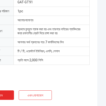
GAT-GT91
ার পরিমাণ
1pc
আলোচনাযোগ্য
প্রথমে বুদবুদে প্যাক করা হয় এবং তারপরে বাইরের প্যাকিংয়ের
রণ
জন্য রফতানীর ক্রেট দিয়ে চাঙ্গা করা হয়
আপনার অর্থ প্রদানের পরে 7 কার্যদিবসের দিন
টি / টি, ওয়েস্টার্ন ইউনিয়ন, এলসি, পেপাল
া
প্রতি মাসে 2,000 পিসি
াম
এখন যোগাযোগ