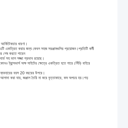
িক আর্কিটেকচার ধারণা।
়।এটি একত্রিত করার জন্য কেবল সহজ সরঞ্জামগুলির প্রয়োজন।প্রতিটি কর্মী
ঘর শেষ করতে পারেন
বোর্ড সহ ভাল সজ্জা প্রভাব রয়েছে।
নও ট্রান্সভার্স অক্ষ সাইটের ক্ষেত্রে একত্রিত হতে পারে।সিঁড়ি বাইরে
িক ব্যবহারের বয়স 20 বছরের উপরে।
 আলাদা করা যায়, জঞ্জাল তৈরি না করে বৃত্তাকারে, কম অপচয় হয়।গড়