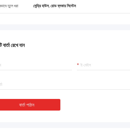
ষভাবে তুলে ধরা
সেন্ড্রি হাউস
,
রোড ব্লকার সিস্টেম
ক্ত আরব আমিরাতে আহমেদ আল-ফারসি
জার্মান ভাষায় ক্লারা ম
র টার্নস্টাইলগুলো ভাড়াটেদের মুগ্ধ করেছে।
জার্মান স্পেসিফিকেশন টার্নস্টাইল গেট, 
ডের সাথে সিঙ্ক করা হয়েছে। ইঞ্জিনিয়াররা ঈদ
মধ্যে শূন্য গ্যারান্টি দাবি
করেছে।
 বার্তা রেখে যান
বার্তা পাঠান