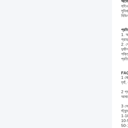
আবেদ
হাইও
সুবি
বিভি
প্রত
1. আ
গ্রাহ
2. গো
দুর্ঘ
শক্ত
প্রত
FA
1 মোব
হ্যা
2 গ্য
আমাদ
3 নে
স্ট্য
1-10
10-5
50-1