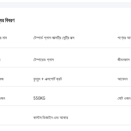
যের বিবরণ
র নাম
টেম্পার্ড গ্লাস লাক্সট্রি সেন্ট্রি বক্স
পণ্যের আ
ন
টেম্পারেড গ্লাস
জীবনকাল
কেজ
বুদ্বুদ + এক্সপোর্ট ক্রট
আবেদন
ওজন
550KG
মোট ওজন
কাস্টম ডিজাইন এবং আকার