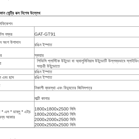
ফোন
সেন্ট্রি বক্স বিশেষ উল্লেখ
সিফিকেশন
ম নম্বর
GAT-GT91
ান অংশ উপাদান
রঙিন ইস্পাত
র
স্কয়ার
পিভিসি প্লাস্টিক উইন্ডো বা অ্যালুমিনিয়াম উইন্ডোটি উল্লম্বভাবে স্লাইডি
া
সহচরী উইন্ডোতে
রঙিন ইস্পাত
াল এবং ছাদ
রঙিন ইস্পাত
প
নিকাশী ব্যবস্থা এবং বিদ্যুতের জিনিসপত্র
মাল্টি কালার
1800x1800x2500 মিমি
্প * এল * ডাব্লু * এইচ
1800x2000x2500 মিমি
জন্য আকার
2000x2000x2500 মিমি
2000x2500x2500 মিমি