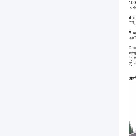
100
বিশে
4 কীভ
টিটি,
5 আপ
পণ্য
6 আপ
আমরা
1) আ
2) আ
মোবাই