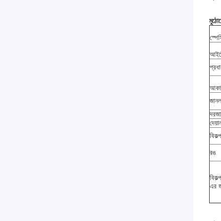
মুঠো
স্পে
আইটে
প্রধ
আকা
জানল
দরজা
দেয়
বিকল্
রঙ
বিকল
এর 