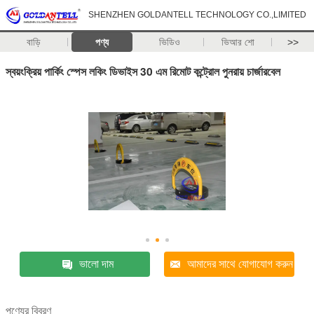
SHENZHEN GOLDANTELL TECHNOLOGY CO.,LIMITED
বাড়ি
পণ্য
ভিডিও
ভিআর শো
>>
স্বয়ংক্রিয় পার্কিং স্পেস লকিং ডিভাইস 30 এম রিমোট কন্ট্রোল পুনরায় চার্জারবেল
ভালো দাম
আমাদের সাথে যোগাযোগ করুন
পণ্যের বিবরণ