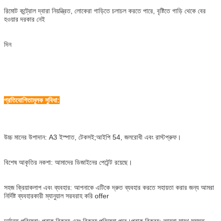
রিমোট কন্ট্রোল দ্বারা নিয়ন্ত্রিত, লোকেরা গাড়িতে চলাচল করতে পারে, বৃষ্টিতে গাড়ি থেকে বের
হওয়ার দরকার নেই
দিন
প্রতিযোগিতামূলক সুবিধা:
উচ্চ মানের উপাদান: A3 ইস্পাত, টেকসই;আইপি 54, জলরোধী এবং রাস্টপ্রুফ।
বিশেষ আকৃতির নকশা: আমাদের ডিজাইনের পেটেন্ট রয়েছে।
সহজ ক্রিয়াকলাপ এবং ব্যবহার: আপনাকে এটিকে দ্রুত ব্যবহার করতে সহায়তা করার জন্য আমরা
নির্দিষ্ট ব্যবহারকারী ম্যানুয়াল সরবরাহ করি offer
দুর্দান্ত পরিষেবা: প্রাক বিক্রয় এবং বিক্রয় পরিষেবা পরে।প্রাক বিক্রয়: আমরা সাথে সমস্ত