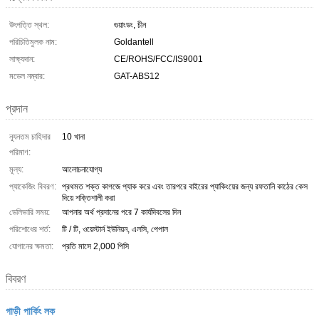
উৎপত্তি স্থল:
গুয়াংডং, চীন
পরিচিতিমুলক নাম:
Goldantell
সাক্ষ্যদান:
CE/ROHS/FCC/IS9001
মডেল নম্বার:
GAT-ABS12
প্রদান
ন্যূনতম চাহিদার
10 খানা
পরিমাণ:
মূল্য:
আলোচনাযোগ্য
প্যাকেজিং বিবরণ:
প্রথমত শক্ত কাগজে প্যাক করে এবং তারপরে বাইরের প্যাকিংয়ের জন্য রফতানি কাঠের কেস
দিয়ে শক্তিশালী করা
ডেলিভারি সময়:
আপনার অর্থ প্রদানের পরে 7 কার্যদিবসের দিন
পরিশোধের শর্ত:
টি / টি, ওয়েস্টার্ন ইউনিয়ন, এলসি, পেপাল
যোগানের ক্ষমতা:
প্রতি মাসে 2,000 পিসি
বিবরণ
গাড়ী পার্কিং লক