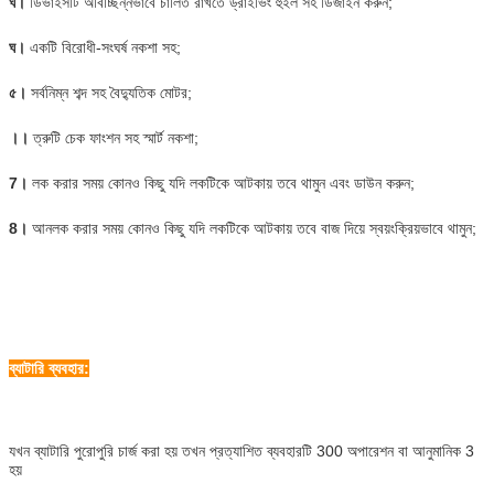
ঘ।
ডিভাইসটি অবিচ্ছিন্নভাবে চালিত রাখতে ড্রাইভিং হুইল সহ ডিজাইন করুন;
ঘ।
একটি বিরোধী-সংঘর্ষ নকশা সহ;
৫।
সর্বনিম্ন শব্দ সহ বৈদ্যুতিক মোটর;
।।
ত্রুটি চেক ফাংশন সহ স্মার্ট নকশা;
7।
লক করার সময় কোনও কিছু যদি লকটিকে আটকায় তবে থামুন এবং ডাউন করুন;
8।
আনলক করার সময় কোনও কিছু যদি লকটিকে আটকায় তবে বাজ দিয়ে স্বয়ংক্রিয়ভাবে থামুন;
ব্যাটারি ব্যবহার:
যখন ব্যাটারি পুরোপুরি চার্জ করা হয় তখন প্রত্যাশিত ব্যবহারটি 300 অপারেশন বা আনুমানিক 3
হয়