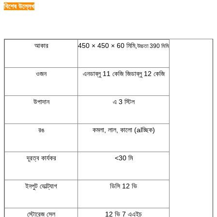
বিশেষ উল্লেখ
আকার
450 × 450 × 60 মিমি,
উচ্চতা 390 মিমি
ওজন
এনডাব্লু 11 কেজি জিডাব্লু 12 কেজি
উপাদান
এ 3 স্টিল
রঙ
কমলা, লাল, কালো (alচ্ছিক)
দূরত্ব কার্যকর
<30 মি
ইনপুট ভোল্ট্যাগ
ডিসি 12 ভি
স্টোরেজ সেল
12 ভি 7 এএইচ