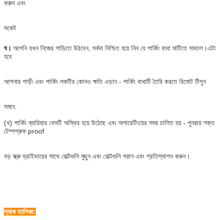
করুন এবং
সকেট
ঘ।
আপনি যখন নিজের গাড়িতে উঠবেন, সর্বদা নিশ্চিত হয়ে নিন যে পার্কিং বাধা মাটিতে সমতল।এটা
হবে
আপনার গাড়ী এবং পার্কিং লকটির কোনও ক্ষতি এড়ান - পার্কিং বাধাটি তৈরি করতে রিমোট টিপুন
সমান.
(খ) পার্কিং ব্যারিয়ার বেসটি অস্থির হয়ে উঠেছে এবং অপারেটিংয়ের সময় চালিত হয় - পুনরায় শক্ত
টেম্পপ্রুফ proof
বড় স্ক্রু ড্রাইভারের সাথে বোল্টগুলি মুছুন এবং বোল্টগুলি সরান এবং প্রতিস্থাপন করুন।
প্যাক তালিকা: