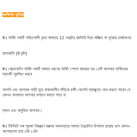
সংক্ষিপ্ত ভূমিকা
ঘ।
পার্কিং লকটি শক্তিশালী বৃহত ক্ষমতার 12 ভোল্টের ব্যাটারি দিয়ে সজ্জিত যা পুনরায় চার্জযোগ্য
রাতারাতি (8 ঘন্টা)
ঘ।
গোল্ডানটেল পার্কিং লকটি সমস্ত ধরণের পার্কিং স্পেসে ব্যবহৃত হয়।এটি আপনার পার্কিংয়ের
স্থানটি সুরক্ষিত করবে
আপনি এবং আপনার গাড়ী দূরে থাকাকালীন দাঁড়িয়ে রক্ষী।আপনি স্বাচ্ছন্দ্য বোধ করতে পারেন যে
কোনও যানবাহন আপনার চলাচল করতে পারে না
স্থান এবং অসুবিধা আপনার।
ঘ।
ইউনিটে লক সুরক্ষা নিয়ন্ত্রণ বাক্সের অভ্যন্তরে সমস্ত বৈদ্যুতিন উপাদান রয়েছে বলে কোনও
অগোছালো তার নেই।এটা