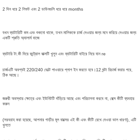
2 দিন ধরে 2 লিফট এবং 2 ডাউনগুলি ধরে ধরে months
যখন ব্যাটারিটি কম এবং শুকনো থাকে, তখন মালিককে চার্জ দেওয়ার জন্য মনে করিয়ে দেওয়ার জন্য
একটি শ্রুতি অ্যালার্ম বাজে
ব্যাটারি টা.কী দিয়ে কন্ট্রোল বাক্সটি খুলুন এবং ব্যাটারিটি বাইরে নিয়ে যান re
চার্জএটি অবশ্যই 220/240 ভোল্ট পাওয়ারে প্লাগ ইন করতে হবে।12 ঘন্টা রিচার্জ করার পরে,
ঠিক আছে।
জরুরী অবস্থার ক্ষেত্রে এবং ইউনিটটি দাঁড়িয়ে আছে এবং পরিচালনা করবে না, হেক্স কীটি ব্যবহার
করুন
(সরবরাহ করা হয়েছে, আপনার গাড়ীর মূল বাক্সের এই কী এবং কীটি রেখে দেওয়া ভাল ধারণা), এটি
খুলতে