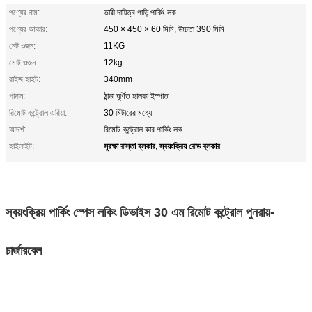
পণ্যের নাম:
ভারী দায়িত্ব গাড়ি পার্কিং লক
পণ্যের আকার:
450 × 450 × 60 মিমি, উচ্চতা 390 মিমি
নেট ওজন:
11KG
মোট ওজন:
12kg
রাইজ হাইট:
340mm
পাদান:
ঠান্ডা ঘূর্ণিত হালকা ইস্পাত
রিমোট কন্ট্রোল এরিয়া:
30 মিটারের মধ্যে
আদর্শ:
রিমোট কন্ট্রোল কার পার্কিং লক
সুরক্ষা রাস্তা ব্লকার
স্বয়ংক্রিয় রোড ব্লকার
হাইলাইট:
,
স্বয়ংক্রিয় পার্কিং স্পেস লকিং ডিভাইস 30 এম রিমোট কন্ট্রোল পুনরায়-
চার্জারবেল