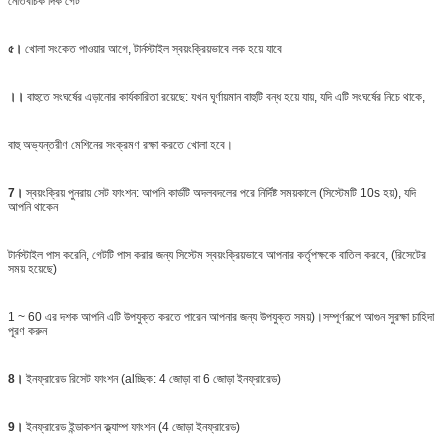
নেতিবাচক দিক গেট
৫।
খোলা সংকেত পাওয়ার আগে, টার্নস্টাইল স্বয়ংক্রিয়ভাবে লক হয়ে যাবে
।।
বাহুতে সংঘর্ষের এড়ানোর কার্যকারিতা রয়েছে: যখন ঘূর্ণায়মান বাহুটি বন্ধ হয়ে যায়, যদি এটি সংঘর্ষের নিচে থাকে,
বাহু অভ্যন্তরীণ মেশিনের সংক্রমণ রক্ষা করতে খোলা হবে।
7।
স্বয়ংক্রিয় পুনরায় সেট ফাংশন: আপনি কার্ডটি অদলবদলের পরে নির্দিষ্ট সময়কালে (সিস্টেমটি 10s হয়), যদি
আপনি থাকেন
টার্নস্টাইল পাস করেনি, গেটটি পাস করার জন্য সিস্টেম স্বয়ংক্রিয়ভাবে আপনার কর্তৃপক্ষকে বাতিল করবে, (রিসেটের
সময় হয়েছে)
1 ~ 60 এর দশক আপনি এটি উপযুক্ত করতে পারেন আপনার জন্য উপযুক্ত সময়)।সম্পূর্ণরূপে আগুন সুরক্ষা চাহিদা
পূরণ করুন
8।
ইনফ্রারেড রিসেট ফাংশন (alচ্ছিক: 4 জোড়া বা 6 জোড়া ইনফ্রারেড)
9।
ইনফ্রারেড ইন্ডাকশন ক্ল্যাম্প ফাংশন (4 জোড়া ইনফ্রারেড)