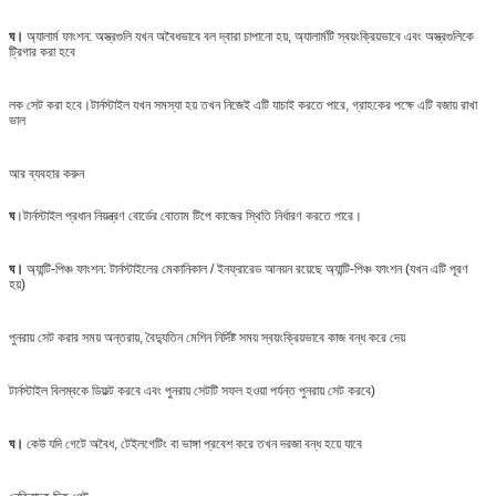
ঘ।
অ্যালার্ম ফাংশন: অস্ত্রগুলি যখন অবৈধভাবে বল দ্বারা চাপানো হয়, অ্যালার্মটি স্বয়ংক্রিয়ভাবে এবং অস্ত্রগুলিকে
ট্রিগার করা হবে
লক সেট করা হবে।টার্নস্টাইল যখন সমস্যা হয় তখন নিজেই এটি যাচাই করতে পারে, গ্রাহকের পক্ষে এটি বজায় রাখা
ভাল
আর ব্যবহার করুন
ঘ
।টার্নস্টাইল প্রধান নিয়ন্ত্রণ বোর্ডের বোতাম টিপে কাজের স্থিতি নির্ধারণ করতে পারে।
ঘ।
অ্যান্টি-পিঞ্চ ফাংশন: টার্নস্টাইলের মেকানিকাল / ইনফ্রারেড আনয়ন রয়েছে অ্যান্টি-পিঞ্চ ফাংশন (যখন এটি পূরণ
হয়)
পুনরায় সেট করার সময় অন্তরায়, বৈদ্যুতিন মেশিন নির্দিষ্ট সময় স্বয়ংক্রিয়ভাবে কাজ বন্ধ করে দেয়
টার্নস্টাইল বিলম্বকে ডিফল্ট করবে এবং পুনরায় সেটটি সফল হওয়া পর্যন্ত পুনরায় সেট করবে)
ঘ।
কেউ যদি গেটে অবৈধ, টেইলগেটিং বা ভাঙ্গা প্রবেশ করে তখন দরজা বন্ধ হয়ে যাবে