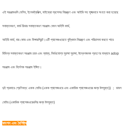
এই সরঞ্জামগুলি মেশিন, ইলেকট্রনিক্স, মাইক্রো প্রসেসর নিয়ন্ত্রণ এবং আইডি সহ সূক্ষ্মভাবে সংহত করা হয়েছে
সনাক্তকরণ, কার্ড রিডার সনাক্তকরণ সরঞ্জাম যেমন আইসি কার্ড,
আইডি কার্ড, বার কোড এবং ফিঙ্গারপ্রিন্ট।এটি প্যাসেজওয়েতে বুদ্ধিমান নিয়ন্ত্রণ এবং পরিচালনা করতে পারে
বিভিন্ন সনাক্তকরণ সরঞ্জাম চয়ন এবং ন্যায্য, নির্ভরযোগ্য সুরক্ষা সুরক্ষা, উদ্বেগজনক গ্রহণের মাধ্যমে adop
সরঞ্জাম এবং নির্দেশক সরঞ্জাম ইঙ্গিত।
দুই প্রকারে শ্রেণিবদ্ধ: একক মোটর (একক প্যাসেজওয়ে এবং একাধিক প্যাসেজওয়ের জন্য উপযুক্ত)) ； ডাবল
মোটর (একাধিক প্যাসেজওয়েগুলির জন্য উপযুক্ত)
ফাংশন এবং বৈশিষ্ট্য