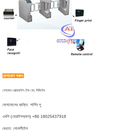
যোগাযোগ করুন:
শেনজেন গোল্ডানটেল টেক কো, লিমিটেড
যোগাযোগের ব্যক্তি: শার্লিন লু
এমপি (হোয়াটসঅ্যাপ) +86 18025437918
ভেচাত: সোনালীটেল