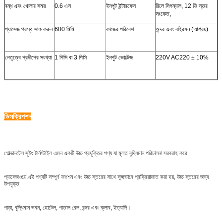
বন্ধ এবং খোলার সময়
0.6 এস
ইনপুট ইন্টারফেস
রিলে সিগন্যাল, 12 ভি স্তর
সংকেত,
প্যাসেজ প্রস্থ সাফ করুন
600 মিমি
কাজের পরিবেশ
অন্দর এবং বহিরঙ্গন (আশ্রয়)
নেতৃত্বে প্রদীপের সংখ্যা
1 পিসি বা 3 পিসি
ইনপুট ভোল্টেজ
220V AC220 ± 10%
ডিসক্রিপশন
গোল্ডানটেল সুইং টার্নস্টাইল এমন একটি উচ্চ প্রযুক্তির পণ্য যা মূলত বুদ্ধিমান পরিচালনা সরবরাহ করে
প্যাসেজওয়ে.এই পণ্যটি সম্পূর্ণ ফাংশন এবং উচ্চ স্তরের সাথে সূক্ষ্মভাবে প্রক্রিয়াজাত করা হয়, উচ্চ স্তরের জন্য
উপযুক্ত
পাড়া, বুদ্ধিমান ভবন, হোটেল, পাতাল রেল, বন্দর এবং ক্লাব, ইত্যাদি।