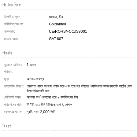
পণ্যের বিবরণ
উৎপত্তি স্থল:
গুয়াংডং, চীন
পরিচিতিমুলক নাম:
Goldantell
সাক্ষ্যদান:
CE/ROHS/FCC/IS9001
মডেল নম্বার:
GAT-607
প্রদান
ন্যূনতম চাহিদার
1 একক
পরিমাণ:
মূল্য:
আলোচনাযোগ্য
প্যাকেজিং বিবরণ:
প্রথমত শক্ত কাগজে প্যাক করে এবং তারপরে বাইরের প্যাকিংয়ের জন্য রফতানি কাঠের কেস
দিয়ে শক্তিশালী করা
ডেলিভারি সময়:
আপনার অর্থ প্রদানের পরে 7 কার্যদিবসের দিন
পরিশোধের শর্ত:
টি / টি, ওয়েস্টার্ন ইউনিয়ন, এলসি, পেপাল
যোগানের ক্ষমতা:
প্রতি মাসে 2,000 পিসি
বিবরণ