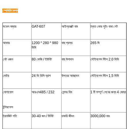
স্পেসিফিকেশন
মডেল নম্বার
GAT-607
আইপ্রডাক্ট নাম
দ্বৈত কোর সুইং বাধা গেট
আকার
1200 * 280 * 980
বাহু প্রস্থ
265 মি
মিমি
নেট ওজন
80 কেজি / ইউনিট
বাহু উপাদান
স্টেইনলেস স্টিল 2.0 মিমি
মোটর
24 ভি ডিসি ব্রাশ
উপরের আচ্ছাদন
স্টেইনলেস স্টিল 1.5 মিমি
যোগাযোগ
আরএস485 / 232
সেন্সর বিম
1 টি সম্পূর্ণ লেনের জন্য 4 জোড়া
ইন্টারফেস
ট্রানজিট গতি
30-40 জন / মিনিট
চাকরি জীবন
3000,000 বার