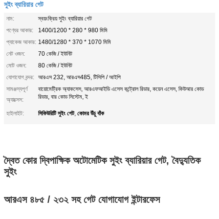
সুইং ব্যারিয়ার গেট
নাম:
স্বয়ংক্রিয় সুইং ব্যারিয়ার গেট
পণ্যের আকার:
1400/1200 * 280 * 980 মিমি
প্যাকেজ আকার:
1480/1280 * 370 * 1070 মিমি
নেট ওজন:
70 কেজি / ইউনিট
মোট ওজন:
80 কেজি / ইউনিট
যোগাযোগ বন্দর:
আরএস 232, আরএস485, টিসিপি / আইপি
সামঞ্জস্যপূর্ণ
বায়োমেট্রিক অ্যাকসেস, আরএফআইডি এসেস কন্ট্রোল রিডার, কয়েন এসেস, কিউআর কোড
রিডার, বার কোড সিস্টেম, ই
অ্যাক্সেস:
সিকিউরিটি সুইং গেট
কোমর উঁচু বাঁক
হাইলাইট:
,
দ্বৈত কোর দ্বিপাক্ষিক অটোমেটিক সুইং ব্যারিয়ার গেট, বৈদ্যুতিক
সুইং
আরএস ৪৮৫ / ২৩২ সহ গেট
যোগাযোগ ইন্টারফেস