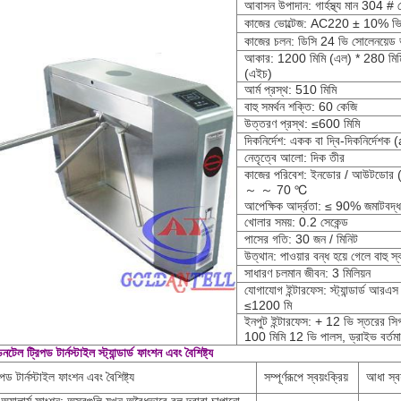
আবাসন উপাদান: গার্হস্থ্য মান 304 # স
কাজের ভোল্টেজ: AC220 ± 10% 
কাজের চলন: ডিসি 24 ভি সোলেনয়েড
আকার: 1200 মিমি (এল) * 280 মিমি 
(এইচ)
আর্ম প্রস্থ: 510 মিমি
বাহু সমর্থন শক্তি: 60 কেজি
উত্তরণ প্রস্থ: ≤600 মিমি
দিকনির্দেশ: একক বা দ্বি-দিকনির্দেশক (
নেতৃত্বে আলো: দিক তীর
কাজের পরিবেশ: ইনডোর / আউটডোর (এ
～ ～ 70 ℃
আপেক্ষিক আর্দ্রতা: ≤ 90% জমাটবদ্ধ
খোলার সময়: 0.2 সেকেন্ড
পাসের গতি: 30 জন / মিনিট
উত্থান: পাওয়ার বন্ধ হয়ে গেলে বাহু 
সাধারণ চলমান জীবন: 3 মিলিয়ন
যোগাযোগ ইন্টারফেস: স্ট্যান্ডার্ড আরএস
≤1200 মি
ইনপুট ইন্টারফেস: + 12 ভি স্তরের সিগ
100 মিমি 12 ভি পালস, ড্রাইভ বর্ত
েনটেল ট্রিপড টার্নস্টাইল স্ট্যান্ডার্ড ফাংশন এবং বৈশিষ্ট্য
িপড টার্নস্টাইল ফাংশন এবং বৈশিষ্ট্য
সম্পূর্ণরূপে স্বয়ংক্রিয়
আধা স্বয