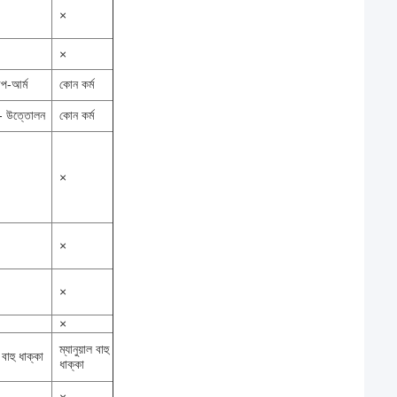
×
×
প-আর্ম
কোন কর্ম
াল- উত্তোলন
কোন কর্ম
×
×
×
×
ম্যানুয়াল বাহু
ল বাহু ধাক্কা
ধাক্কা