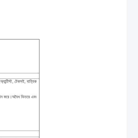
্যান্টিস্ট, টেকসই, বাহ্যিক
্রদান করে।অবৈধ ভিতরে এবং