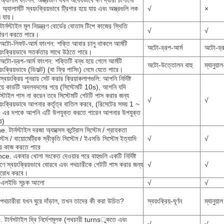
অ্যালার্ম ফাংশন: অস্ত্রগুলি যখন অবৈধভাবে বল দ্বারা চাপানো
, অ্যালার্মটি স্বয়ংক্রিয়ভাবে ট্রিগার হয়ে যায় এবং অস্ত্রগুলি লক
√
×
ে যায়।
টার্নস্টাইল মূল নিয়ন্ত্রণ বোর্ডের বোতাম টিপে কাজের স্থিতি
√
√
্ধারণ করতে পারে।
 অটো-লিফট-আর্ম ফাংশন: শক্তি আবার চালু থাকলে আর্মটি
অটো-ড্রপ-আর্ম
অটো-ড্র
য়ংক্রিয়ভাবে সতর্কতার সাথে উঠতে পারে।
অটো-ড্রপ-আর্ম ফাংশন: শক্তিটি বন্ধ হয়ে গেলে আর্মটি
অটো-উত্তোলন বাহু
ম্যানুয়
য়ংক্রিয়ভাবে (ডিফল্ট) (বা ফ্রি পাসিং) নেমে যেতে পারে।
স্বয়ংক্রিয় পুনরায় সেট করার ক্রিয়াকলাপগুলি: আপনি নির্দিষ্ট
য়ে কার্ডটি অদলবদলের পরে (সিস্টেমটি 10s), আপনি যদি
্নস্টাইল পাস না করেন তবে সিস্টেমটি গেটটি পাস করার জন্য
√
√
য়ংক্রিয়ভাবে আপনার কর্তৃত্ব বাতিল করবে, (রিসেটের সময় 1 ~
 এর দশকে আপনি এটি উপযুক্ত করতে পারেন আপনার উপযুক্ত
়)
. টার্নস্টাইল দরজা অ্যাক্সেস কন্ট্রোল সিস্টেম / গ্রাহকতা
্টেম / বায়োমেট্রিক স্বীকৃতি সিস্টেম / ইএসডি সিস্টেম ইত্যাদি
√
√
য়ে কাজ করতে পারে
e. একবার খোলা সংকেত দেওয়ার পরে বাহুগুলি একটি নির্দিষ্ট
ণে স্বয়ংক্রিয়ভাবে ঘোরবে এবং পথচারীকে গেটটি পাস করার জন্য
√
√
ুরোধ করবে।
 এলইডি সূচক আলো
√
√
 পথচারীরা যখন ঘুরে দাঁড়াল, তখন তাদের কী করা উচিত?
স্বয়ংক্রিয়-ঘূর্ণন
ম্যানুয়া
. টার্নসটাইল দ্বি নির্দেশমূলক (পথচারী turnsুকতে এবং