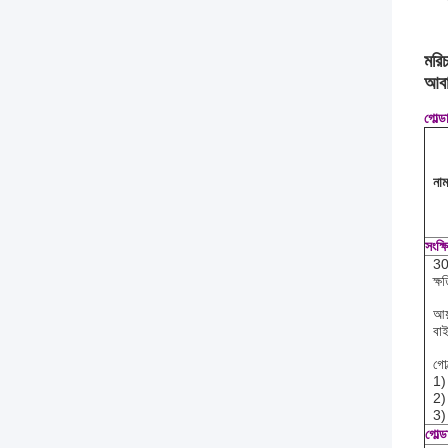
মরিচ
আবা
গোল্ড
নাম
সংক্ষ
304
ক্ষ
আয
বাই
গোল
1) 
2) 
3) 
গোল্