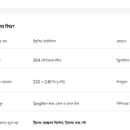
যের বিবরণ
র নাম
ট্রিপিড টার্নস্টাইল
আয়তন
ন
304 স্টেইনলেস স্টিল
ট্রান্সমিশন
ুৎ সরবরাহ
220 ~ 240 ভি (এসি)
উপযুক্ত
ুখ
Singচ্ছিক জন্য একক বা ডাবল দিক
শিপিংয়ের 
ষভাবে তুলে ধরা
ট্রিপড অ্যাক্সেস সিস্টেম
,
ত্রিপড বাধা গেট