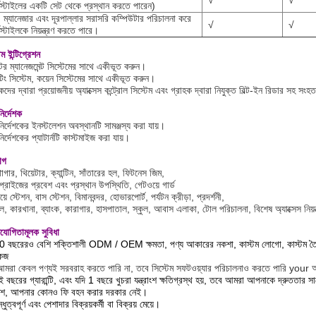
√
√
্নস্টাইলের একটি সেট থেকে প্রস্থান করতে পারেন)
 ম্যানেজার এবং দূরপাল্লার সরাসরি কম্পিউটার পরিচালনা করে
√
√
্নস্টাইলকে নিয়ন্ত্রণ করতে পারে।
েম ইন্টিগ্রেশন
টর ম্যানেজমেন্ট সিস্টেমের সাথে একীভূত করুন।
টিং সিস্টেম, কয়েন সিস্টেমের সাথে একীভূত করুন।
কদের দ্বারা প্রয়োজনীয় অ্যাক্সেস কন্ট্রোল সিস্টেম এবং গ্রাহক দ্বারা নিযুক্ত বিল্ট-ইন রিডার সহ সং
ির্দেশক
ির্দেশকের ইনস্টলেশন অবস্থানটি সামঞ্জস্য করা যায়।
ির্দেশকের প্যাটার্নটি কাস্টমাইজ করা যায়।
োগ
থাগার, থিয়েটার, ক্যান্টিন, সাঁতারের হল, ফিটনেস জিম,
রপ্রাইজের প্রবেশ এবং প্রস্থান উপস্থিতি, গেটওয়ে গার্ড
়ে স্টেশন, বাস স্টেশন, বিমানবন্দর, হোভারপোর্ট, পর্যটন ক্রীড়া, প্রদর্শনী,
, কারখানা, ব্যাংক, কারাগার, হাসপাতাল, স্কুল, আবাস এলাকা, টোল পরিচালনা, বিশেষ অ্যাক্সেস নিয়ন্
িযোগিতামূলক সুবিধা
 বছরেরও বেশি শক্তিশালী ODM / OEM ক্ষমতা, পণ্য আকারের নকশা, কাস্টম লোগো, কাস্টম তৈ
কেজ
আমরা কেবল পণ্যই সরবরাহ করতে পারি না, তবে সিস্টেম সফটওয়্যার পরিচালনাও করতে পারি your আপ
 বছরের গ্যারান্টি, এবং যদি 1 বছরে খুচরা যন্ত্রাংশ ক্ষতিগ্রস্থ হয়, তবে আমরা আপনাকে দ্রুততার সাথে
াশ, আপনার কোনও ফি বহন করার দরকার নেই।
ধুত্বপূর্ণ এবং পেশাদার বিক্রয়কর্মী বা বিক্রয় মেয়ে।