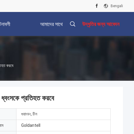
Bengali
টনাবলী
আমাদের সাথে
উদ্ধৃতির জন্য আবেদন
যোগাযোগ করুন
রতিহত করবে
ক ধ্বংসকে প্রতিহত করবে
গুয়াংডং, চীন
নাম
Goldantell