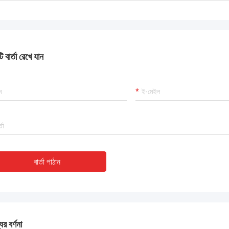
ংযুক্ত আরব আমিরাতে আহমেদ আল-ফারসি
জার্মান ভাষায় ক্ল
ীকৃতির টার্নস্টাইলগুলো ভাড়াটেদের মুগ্ধ করেছে।
জার্মান স্পেসিফিকেশন টার্নস্টাইল গ
 কার্ডের সাথে সিঙ্ক করা হয়েছে। ইঞ্জিনিয়াররা ঈদ
 বার্তা রেখে যান
মধ্যে শূন্য গ্যারান্টি দাবি
কাজ করেছে।
বার্তা পাঠান
ের বর্ণনা