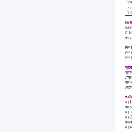
টার
১১.
টার
সিস্ট
ভিজি
টিকি
গ্রাহ
দিক ন
দিক ন
দিক ন
প্রয়
গ্রন্
এন্টা
সাবওয
হোটেল
প্রত
ঘ।10
প্যা
ঘ।
ঘ।দুই
প্রক
ঘ।বন্