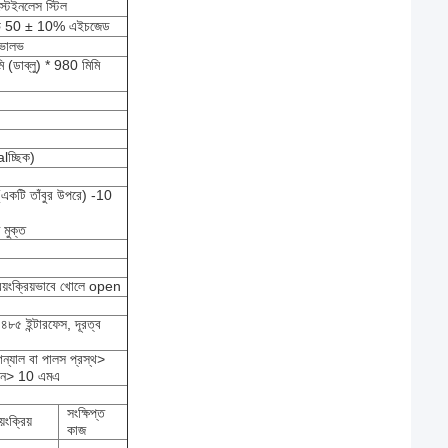
্টেইনলেস স্টিল
ভি 50 ± 10% এইচজেড
 ভালভ
(ডাব্লু) * 980 মিমি
alচ্ছিক)
কটি তাঁবুর উপরে) -10
 মুক্ত
স্বয়ংক্রিয়ভাবে খোলে open
 ৪৮৫ ইন্টারফেস, দূরত্ব
ন্যাল বা পালস প্রস্থ>
মান> 10 এমএ
সংক্ষিপ্ত
়ংক্রিয়
কাজ