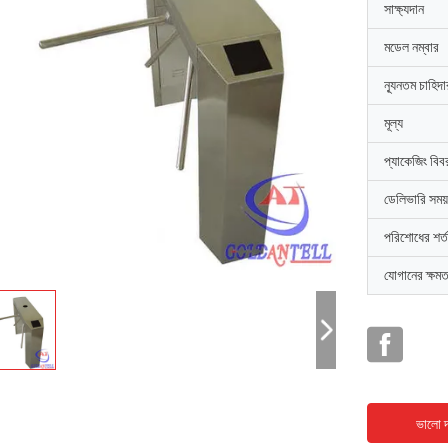
সাক্ষ্যদান
মডেল নম্বার
ন্যূনতম চাহিদ
মূল্য
প্যাকেজিং বিব
ডেলিভারি সময়
পরিশোধের শর্ত
যোগানের ক্ষমত
ভালো দ