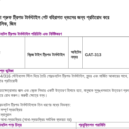
া প্রুফ ট্রিপড টার্নস্টাইল গেট বহিরাগত ধ্বংসের জন্য প্রতিরোধ করে
সিক, জিম
ানটেল ট্রিপড টার্নস্টাইল পরিচিতি এবং নির্দিষ্টকরণ
আইটেম
ব্রিজ টাইপ ট্রিপড টার্নস্টাইল
GAT-313
নম্বর
িপ্ত ভূমিকা
/316 স্টেইনলেস স্টিল দিয়ে তৈরি গোল্ডেনটেল ট্রিপড টার্নস্টাইল, সুন্দর এবং মার্জিত আকারের সাথে, অ
তির প্রতিরোধী
়তক্ষেত্রাকার বাক্স এবং ব্রেক লিভার একটি উত্তরণ হিসাবে হতে, মানুষকে সুশৃঙ্খলভাবে উত্তরণ প
রে রোধ করুন। জরুরী ক্ষেত্রে বন্ধ।
্ডেনটেল ট্রিপড টার্নস্টাইলকে তিন ধরণের মধ্যে বিভক্ত:
সম্পূর্ণ স্বয়ংক্রিয়
ম্যানুয়াল
আধা-স্বয়ংক্রিয় (আধা-স্বয়ংক্রিয় সর্বাধিক ব্যবহৃত হয়)
ডানটেল পণ্য চিত্র
প্রযুক্তিগত পরামিতি