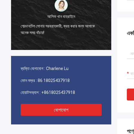
স
আসিফ খান বাহরাইনে
মুখের স্ব
।
গোল্ডানটেল সোনার সরবরাহকারী, ক্রয় করার জন্য আমাকে
অ্যাক্সেস
একটি
অনেক সময় বাঁচায়!
পর্যন্ত 
ব্যক্তি যোগাযোগ :
Charlene Lu
ফোন নম্বর :
86 18025437918
হোয়াটসঅ্যাপ :
+8618025437918
যোগাযোগ
পণ্য