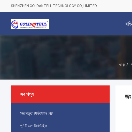
SHENZHEN GOLDANTELL TECHNOLOGY CO.,LIMITED
বাড়ি
বাড়ি
/
ন
সব পণ্য
জং
নিরাপত্তা টার্নস্টাইল গেট
পূর্ণ উচ্চতা টার্নস্টাইল