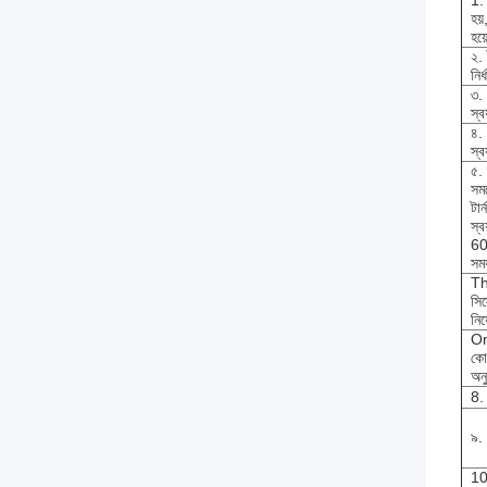
1. 
হয়
হয়
২. 
নির
৩.
স্ব
৪. 
স্ব
৫. 
সম
টার
স্ব
60
সময
The
সিস
নি
Onc
কো
অন
8.
৯.
10