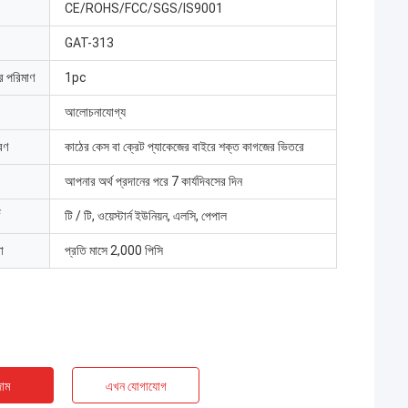
CE/ROHS/FCC/SGS/IS9001
GAT-313
ার পরিমাণ
1pc
আলোচনাযোগ্য
রণ
কাঠের কেস বা ক্রেট প্যাকেজের বাইরে শক্ত কাগজের ভিতরে
আপনার অর্থ প্রদানের পরে 7 কার্যদিবসের দিন
টি / টি, ওয়েস্টার্ন ইউনিয়ন, এলসি, পেপাল
া
প্রতি মাসে 2,000 পিসি
াম
এখন যোগাযোগ