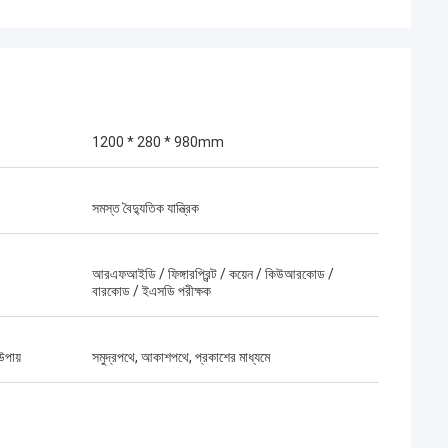
1200 * 280 * 980mm
সমস্ত বৈদ্যুতিক যান্ত্রিক
আরএফআইডি / ফিঙ্গারপ্রিন্ট / কয়েন / কিউআরকোড /
বারকোড / ইএসডি পরীক্ষক
উপায়
সমুদ্রপথে, আকাশপথে, প্রকাশের মাধ্যমে