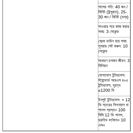
পাসের গতি: 40 জন /
মিনিট (উন্মুক্ত), 25-
30 জন / মিনিট (বন্ধ)
পাওয়ার পরে কাজ করার
সময়: 3 সেকেন্ড
ব্রেক ডাউন হয়ে সময়
পুনরায় সেট করুন: 10
সেকেন্ড
সাধারণ চলমান জীবন: 3
মিলিয়ন
যোগাযোগ ইন্টারফেস:
স্ট্যান্ডার্ড আরএস ৪৮৫
ইন্টারফেস, দূরত্ব
≤1200 মি
ইনপুট ইন্টারফেস: + 12
ভি স্তরের সিগন্যাল বা
পালস প্রস্থ> 100
মিমি 12 ভি পালস,
ড্রাইভ বর্তমান> 10
এমএ