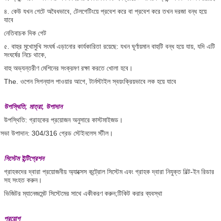
৪. কেউ যখন গেটে অবৈধভাবে, টেলগেটিংয়ে প্রবেশ করে বা প্রবেশ করে তখন দরজা বন্ধ হয়ে
যাবে
নেতিবাচক দিক গেট
৫. বাহুর মুখোমুখি সংঘর্ষ এড়ানোর কার্যকারিতা রয়েছে: যখন ঘূর্ণায়মান বাহুটি বন্ধ হয়ে যায়, যদি এটি
সংঘর্ষের নিচে থাকে,
বাহু অভ্যন্তরীণ মেশিনের সংক্রমণ রক্ষা করতে খোলা হবে।
The. ওপেন সিগন্যাল পাওয়ার আগে, টার্নস্টাইল স্বয়ংক্রিয়ভাবে লক হয়ে যাবে
উপস্থিতি, মাত্রা, উপাদান
উপস্থিতি: গ্রাহকের প্রয়োজন অনুসারে কাস্টমাইজড।
ত্রিসভা উপাদান: 304/316 গ্রেড স্টেইনলেস স্টীল।
সিস্টেম ইন্টিগ্রেশন
গ্রাহকদের দ্বারা প্রয়োজনীয় অ্যাক্সেস কন্ট্রোল সিস্টেম এবং গ্রাহক দ্বারা নিযুক্ত বিল্ট-ইন রিডার
সহ সংহত করুন।
ভিজিটর ম্যানেজমেন্ট সিস্টেমের সাথে একীকরণ করুন;টিকিট করার ব্যবস্থা
প্রয়োগ