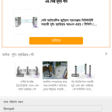
এর সেরা মূল্য পান
সেমি অটোমেটিক কন্ট্রোল প্যাসেঞ্জার সিকিউরিটি
পথচারী সুইং ব্যারিয়ার আরএস 485 / টিসিপি /
আইপি ইন্টারফেস
চালিয়ে
সুইং ব্যারিয়ার গেট
অধিক
D কার্ড
তাপীয় ইমেজিং
আবাসিক সম্প্রদায়ের জন্য
দ্বি দিকনির্দেশক পথচারী
জনসমাগম নিয
় ব্যাফেল সহ
SUS304 একক মেরু
আরএফআইডি / আইআর
Qr কোড সুইং ব্যারিয়ার
পাসপোর্ট স্ক্যানি
ইলেকট্রনিক
ট্রলি ব্যারিয়ার গেট
সেন্সর সিলিন্ডার পথচারীদের
গেট টার্নস্টাইল স্তম্ভ
নস্টাইল গেট
বাধা গেট
ডোর সিস্টেম জিমের জন্য
ভাষা পরিবর্তন করুন
Bengali