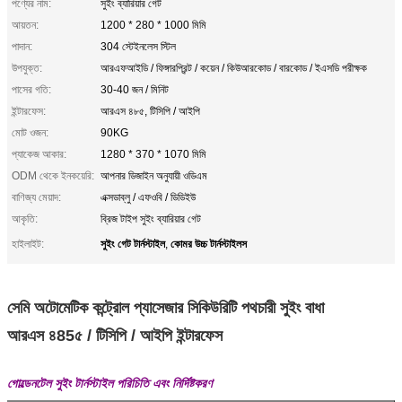
পণ্যের নাম:
সুইং ব্যারিয়ার গেট
আয়তন:
1200 * 280 * 1000 মিমি
পাদান:
304 স্টেইনলেস স্টিল
উপযুক্ত:
আরএফআইডি / ফিঙ্গারপ্রিন্ট / কয়েন / কিউআরকোড / বারকোড / ইএসডি পরীক্ষক
পাসের গতি:
30-40 জন / মিনিট
ইন্টারফেস:
আরএস ৪৮৫, টিসিপি / আইপি
মোট ওজন:
90KG
প্যাকেজ আকার:
1280 * 370 * 1070 মিমি
ODM থেকে ইনকয়েরি:
আপনার ডিজাইন অনুযায়ী ওডিএম
বাণিজ্য মেয়াদ:
এক্সডাব্লু / এফওবি / ডিডিইউ
আকৃতি:
ব্রিজ টাইপ সুইং ব্যারিয়ার গেট
সুইং গেট টার্নস্টাইল
কোমর উচ্চ টার্নস্টাইলস
হাইলাইট:
,
সেমি অটোমেটিক কন্ট্রোল প্যাসেজার সিকিউরিটি পথচারী সুইং বাধা
আরএস ৪85৫ / টিসিপি / আইপি ইন্টারফেস
গোল্ডেনটেল সুইং টার্নস্টাইল পরিচিতি এবং নির্দিষ্টকরণ