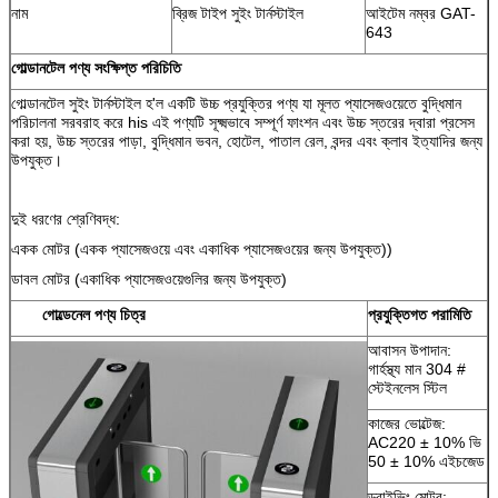
নাম
ব্রিজ টাইপ সুইং টার্নস্টাইল
আইটেম নম্বর GAT-
643
গোল্ডানটেল পণ্য সংক্ষিপ্ত পরিচিতি
গোল্ডানটেল সুইং টার্নস্টাইল হ'ল একটি উচ্চ প্রযুক্তির পণ্য যা মূলত প্যাসেজওয়েতে বুদ্ধিমান
পরিচালনা সরবরাহ করে his এই পণ্যটি সূক্ষ্মভাবে সম্পূর্ণ ফাংশন এবং উচ্চ স্তরের দ্বারা প্রসেস
করা হয়, উচ্চ স্তরের পাড়া, বুদ্ধিমান ভবন, হোটেল, পাতাল রেল, বন্দর এবং ক্লাব ইত্যাদির জন্য
উপযুক্ত।
দুই ধরণের শ্রেণিবদ্ধ:
একক মোটর (একক প্যাসেজওয়ে এবং একাধিক প্যাসেজওয়ের জন্য উপযুক্ত))
ডাবল মোটর (একাধিক প্যাসেজওয়েগুলির জন্য উপযুক্ত)
গোল্ডেনেল পণ্য চিত্র
প্রযুক্তিগত পরামিতি
আবাসন উপাদান:
গার্হস্থ্য মান 304 #
স্টেইনলেস স্টিল
কাজের ভোল্টেজ:
AC220 ± 10% ভি
50 ± 10% এইচজেড
ড্রাইভিং মোটর: