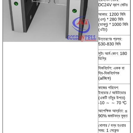
DC24V ব্রাশ মোটর
আকার: 1200 মিমি
(এল) * 280 মিমি
(ডাব্লু) * 1000 মিমি
(এইচ)
উত্তরণের প্রস্থ:
530-830 মিমি
সুইং আর্ম কোণ: 180
ডিগ্রি
দিকনির্দেশ: একক বা
দ্বি-দিকনির্দেশক
(alচ্ছিক)
কাজের পরিবেশ:
ইনডোর / আউটডোর
(একটি তাঁবুর উপরে)
-10 ～ ～ 70 ℃
আপেক্ষিক আর্দ্রতা: ≤
90% জমাটবদ্ধ মুক্ত
খোলার / বন্ধ হওয়ার
সময়: 1 সেকেন্ড