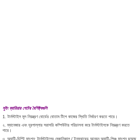
সুইং ব্যারিয়ার গেটের বৈশিষ্ট্যগুলি
1. টার্নস্টাইল মূল নিয়ন্ত্রণ বোর্ডের বোতাম টিপে কাজের স্থিতি নির্ধারণ করতে পারে।
২. ম্যানেজার এবং দূরপাল্লার সরাসরি কম্পিউটার পরিচালনা করে টার্নস্টাইলকে নিয়ন্ত্রণ করতে
পারে।
৩. অ্যান্টি-চিম্টি ফাংশন: টার্নস্টাইলের মেকানিকাল / ইনফ্রারেড আনয়ন অ্যান্টি-পিঞ্চ ফাংশন রয়েছে