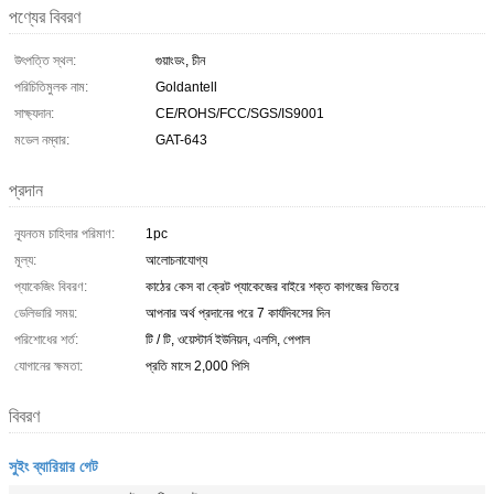
পণ্যের বিবরণ
উৎপত্তি স্থল:
গুয়াংডং, চীন
পরিচিতিমুলক নাম:
Goldantell
সাক্ষ্যদান:
CE/ROHS/FCC/SGS/IS9001
মডেল নম্বার:
GAT-643
প্রদান
ন্যূনতম চাহিদার পরিমাণ:
1pc
মূল্য:
আলোচনাযোগ্য
প্যাকেজিং বিবরণ:
কাঠের কেস বা ক্রেট প্যাকেজের বাইরে শক্ত কাগজের ভিতরে
ডেলিভারি সময়:
আপনার অর্থ প্রদানের পরে 7 কার্যদিবসের দিন
পরিশোধের শর্ত:
টি / টি, ওয়েস্টার্ন ইউনিয়ন, এলসি, পেপাল
যোগানের ক্ষমতা:
প্রতি মাসে 2,000 পিসি
বিবরণ
সুইং ব্যারিয়ার গেট