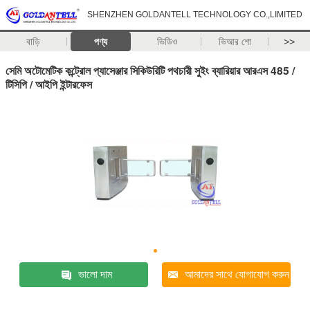
SHENZHEN GOLDANTELL TECHNOLOGY CO.,LIMITED
বাড়ি
পণ্য
ভিডিও
ভিআর শো
>>
সেমি অটোমেটিক কন্ট্রোল প্যাসেঞ্জার সিকিউরিটি পথচারী সুইং ব্যারিয়ার আরএস 485 /
টিসিপি / আইপি ইন্টারফেস
ভালো দাম
আমাদের সাথে যোগাযোগ করুন