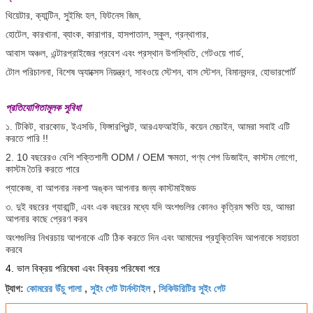
থিয়েটার, ক্যান্টিন, সুইমিং হল, ফিটনেস জিম,
হোটেল, কারখানা, ব্যাংক, কারাগার, হাসপাতাল, স্কুল, গ্রন্থাগার,
আবাস অঞ্চল, এন্টারপ্রাইজের প্রবেশ এবং প্রস্থান উপস্থিতি, গেটওয়ে গার্ড,
টোল পরিচালনা, বিশেষ অ্যাক্সেস নিয়ন্ত্রণ, সাবওয়ে স্টেশন, বাস স্টেশন, বিমানবন্দর, হোভারপোর্ট
প্রতিযোগিতামূলক সুবিধা
১. টিকিট, বারকোড, ইএসডি, ফিঙ্গারপ্রিন্ট, আরএফআইডি, কয়েন মেচাইন, আমরা সবাই এটি
করতে পারি !!
2. 10 বছরেরও বেশি শক্তিশালী ODM / OEM ক্ষমতা, পণ্য শেপ ডিজাইন, কাস্টম লোগো,
কাস্টম তৈরি করতে পারে
প্যাকেজ, বা আপনার নকশা অঙ্কন আপনার জন্য কাস্টমাইজড
৩. দুই বছরের গ্যারান্টি, এবং এক বছরের মধ্যে যদি অংশগুলির কোনও কৃত্রিম ক্ষতি হয়, আমরা
আপনার কাছে প্রেরণ করব
অংশগুলির নিখরচায় আপনাকে এটি ঠিক করতে দিন এবং আমাদের প্রযুক্তিবিদ আপনাকে সহায়তা
করবে
4. ভাল বিক্রয় পরিষেবা এবং বিক্রয় পরিষেবা পরে
কোমরের উঁচু পালা
সুইং গেট টার্নস্টাইল
সিকিউরিটির সুইং গেট
ট্যাগ:
,
,