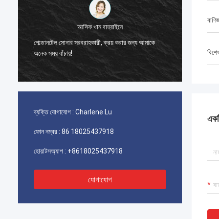
বাণিজ
সংযুক্ত আরব 
আসিফ খান বাহরাইনে
মুখের স্বীকৃতির টার্নস্ট
গোল্ডানটেল সোনার সরবরাহকারী, ক্রয় করার জন্য আমাকে
অ্যাক্সেস কার্ডের সাথে সি
বিশে
অনেক সময় বাঁচায়!
পর্যন্ত কাজ করেছে।
ব্যক্তি যোগাযোগ :
Charlene Lu
একটি
ফোন নম্বর :
86 18025437918
হোয়াটসঅ্যাপ :
+8618025437918
যোগাযোগ