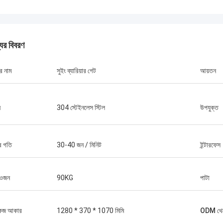
যের বিবরণ
র নাম
সুইং ব্যারিয়ার গেট
আয়তন
ন
304 স্টেইনলেস স্টিল
উপযুক্ত
র গতি
30-40 জন / মিনিট
ইন্টারফেস
 ওজন
90KG
পাটা
কেজ আকার
1280 * 370 * 1070 মিমি
ODM থেক