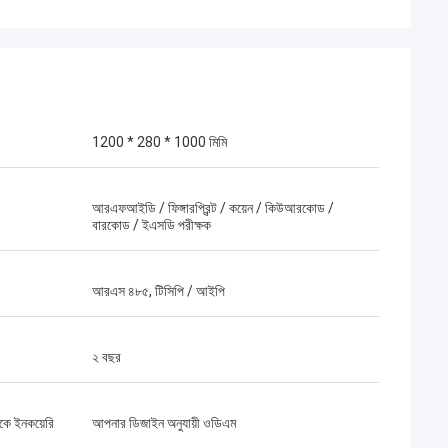
1200 * 280 * 1000 মিমি
আরএফআইডি / ফিঙ্গারপ্রিন্ট / কয়েন / কিউআরকোড /
বারকোড / ইএসডি পরীক্ষক
আরএস ৪৮৫, টিসিপি / আইপি
২ বছর
ে ইনকয়েরি
আপনার ডিজাইন অনুযায়ী ওডিএম