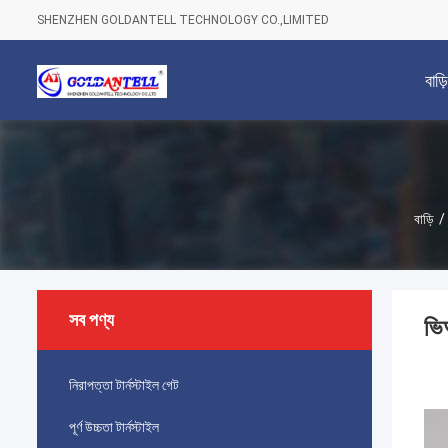
SHENZHEN GOLDANTELL TECHNOLOGY CO.,LIMITED
বাড়ি
বাড়ি
/
সব পণ্য
ভিআ
নিরাপত্তা টার্নস্টাইল গেট
পূর্ণ উচ্চতা টার্নস্টাইল