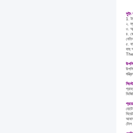
সুইং 
1. টা
২. ম্
৩. অ্
৪. ক
নেতি
৫. বা
বাহু
The. 
উপস্
উপস্
মন্ত
সিস্ট
গ্রাহ
ভিজি
প্রয়
হোটেল
থিয়ে
আবাস
টোল প