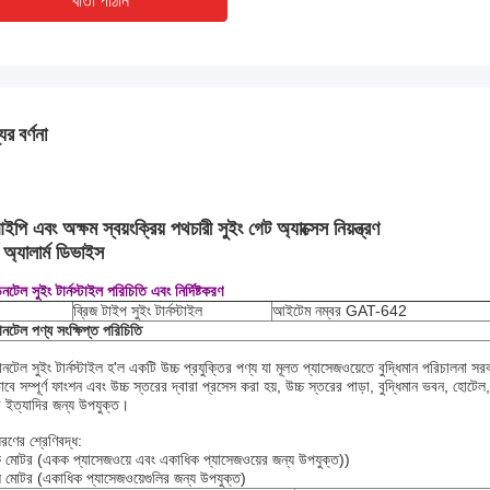
বার্তা পাঠান
ের বর্ণনা
পি এবং অক্ষম স্বয়ংক্রিয় পথচারী সুইং গেট অ্যাক্সেস নিয়ন্ত্রণ
র্ট অ্যালার্ম ডিভাইস
েনটেল সুইং টার্নস্টাইল পরিচিতি এবং নির্দিষ্টকরণ
ব্রিজ টাইপ সুইং টার্নস্টাইল
আইটেম নম্বর GAT-642
ডানটেল পণ্য সংক্ষিপ্ত পরিচিতি
ডানটেল সুইং টার্নস্টাইল হ'ল একটি উচ্চ প্রযুক্তির পণ্য যা মূলত প্যাসেজওয়েতে বুদ্ধিমান পরিচালনা 
্মভাবে সম্পূর্ণ ফাংশন এবং উচ্চ স্তরের দ্বারা প্রসেস করা হয়, উচ্চ স্তরের পাড়া, বুদ্ধিমান ভবন, হোটে
ব ইত্যাদির জন্য উপযুক্ত।
ধরণের শ্রেণিবদ্ধ:
মোটর (একক প্যাসেজওয়ে এবং একাধিক প্যাসেজওয়ের জন্য উপযুক্ত))
 মোটর (একাধিক প্যাসেজওয়েগুলির জন্য উপযুক্ত)