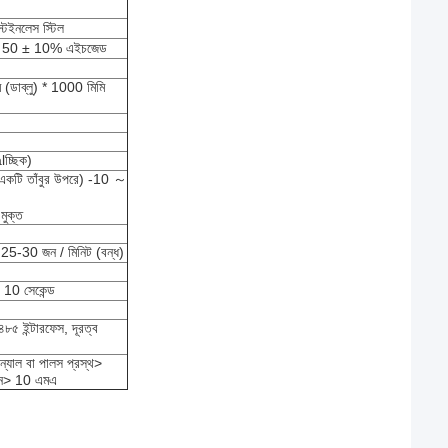
্টেইনলেস স্টিল
ি 50 ± 10% এইচজেড
(ডাব্লু) * 1000 মিমি
lচ্ছিক)
একটি তাঁবুর উপরে) -10 ～
মুক্ত
, 25-30 জন / মিনিট (বন্ধ)
: 10 সেকেন্ড
৪৮৫ ইন্টারফেস, দূরত্ব
ন্যাল বা পালস প্রস্থ>
মান> 10 এমএ