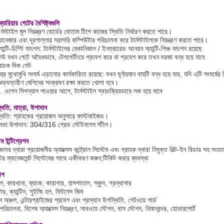
ব্যারিয়ার গেটের বৈশিষ্ট্যগুলি
র্নস্টাইল মূল নিয়ন্ত্রণ বোর্ডের বোতাম টিপে কাজের স্থিতি নির্ধারণ করতে পারে।
যানেজার এবং দূরপাল্লার সরাসরি কম্পিউটার পরিচালনা করে টার্নস্টাইলকে নিয়ন্ত্রণ করতে পারে।
যান্টি-চিম্টি ফাংশন: টার্নস্টাইলের মেকানিকাল / ইনফ্রারেড আনয়ন অ্যান্টি-পিঞ্চ ফাংশন রয়েছে
েউ যখন গেটে অবৈধভাবে, টেলগেটিংয়ে প্রবেশ করে বা প্রবেশ করে তখন দরজা বন্ধ হয়ে যাবে
বাচক দিক গেট
হুর মুখোমুখি সংঘর্ষ এড়ানোর কার্যকারিতা রয়েছে: যখন ঘূর্ণায়মান বাহুটি বন্ধ হয়ে যায়, যদি এটি সংঘর্ষের
 অভ্যন্তরীণ মেশিনের সংক্রমণ রক্ষা করতে খোলা হবে।
ওপেন সিগন্যাল পাওয়ার আগে, টার্নস্টাইল স্বয়ংক্রিয়ভাবে লক হয়ে যাবে
থিতি, মাত্রা, উপাদান
থিতি: গ্রাহকের প্রয়োজন অনুসারে কাস্টমাইজড।
্রিসভা উপাদান: 304/316 গ্রেড স্টেইনলেস স্টীল।
েম ইন্টিগ্রেশন
কদের দ্বারা প্রয়োজনীয় অ্যাক্সেস কন্ট্রোল সিস্টেম এবং গ্রাহক দ্বারা নিযুক্ত বিল্ট-ইন রিডার সহ সং
টর ম্যানেজমেন্ট সিস্টেমের সাথে একীকরণ করুন;টিকিট করার ব্যবস্থা
োগ
, কারখানা, ব্যাংক, কারাগার, হাসপাতাল, স্কুল, গ্রন্থাগার
টার, ক্যান্টিন, সুইমিং হল, ফিটনেস জিম
 অঞ্চল, এন্টারপ্রাইজের প্রবেশ এবং প্রস্থান উপস্থিতি, গেটওয়ে গার্ড
রিচালনা, বিশেষ অ্যাক্সেস নিয়ন্ত্রণ, সাবওয়ে স্টেশন, বাস স্টেশন, বিমানবন্দর, হোভারপোর্ট