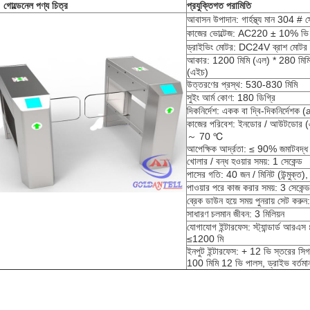
গোল্ডেনেল পণ্য চিত্র
প্রযুক্তিগত পরামিতি
আবাসন উপাদান: গার্হস্থ্য মান 304 # স
কাজের ভোল্টেজ: AC220 ± 10% ভ
ড্রাইভিং মোটর: DC24V ব্রাশ মোটর
আকার: 1200 মিমি (এল) * 280 মিমি 
(এইচ)
উত্তরণের প্রস্থ: 530-830 মিমি
সুইং আর্ম কোণ: 180 ডিগ্রি
দিকনির্দেশ: একক বা দ্বি-দিকনির্দেশক (a
কাজের পরিবেশ: ইনডোর / আউটডোর (
～ 70 ℃
আপেক্ষিক আর্দ্রতা: ≤ 90% জমাটবদ্ধ 
খোলার / বন্ধ হওয়ার সময়: 1 সেকেন্ড
পাসের গতি: 40 জন / মিনিট (উন্মুক্ত)
পাওয়ার পরে কাজ করার সময়: 3 সেকেন্ড
ব্রেক ডাউন হয়ে সময় পুনরায় সেট করুন
সাধারণ চলমান জীবন: 3 মিলিয়ন
যোগাযোগ ইন্টারফেস: স্ট্যান্ডার্ড আরএস 
≤1200 মি
ইনপুট ইন্টারফেস: + 12 ভি স্তরের সিগ
100 মিমি 12 ভি পালস, ড্রাইভ বর্ত