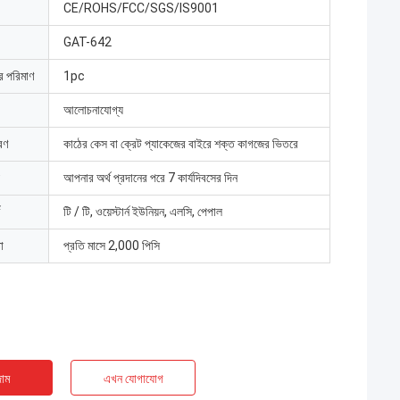
CE/ROHS/FCC/SGS/IS9001
GAT-642
ার পরিমাণ
1pc
আলোচনাযোগ্য
রণ
কাঠের কেস বা ক্রেট প্যাকেজের বাইরে শক্ত কাগজের ভিতরে
আপনার অর্থ প্রদানের পরে 7 কার্যদিবসের দিন
টি / টি, ওয়েস্টার্ন ইউনিয়ন, এলসি, পেপাল
া
প্রতি মাসে 2,000 পিসি
াম
এখন যোগাযোগ