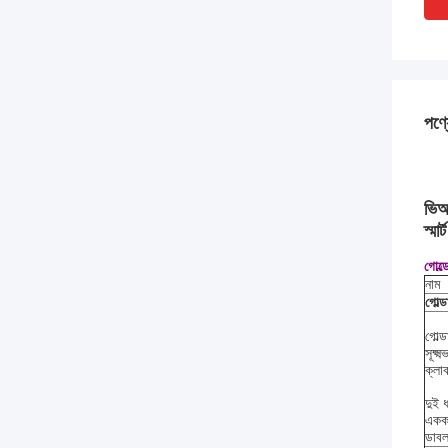
পণ্য
ভিআই
স্মা
গোল্ড
নাম
গোল্
গোল্
সূক্ষ
ক্লা
দুই 
একক 
ডাবল