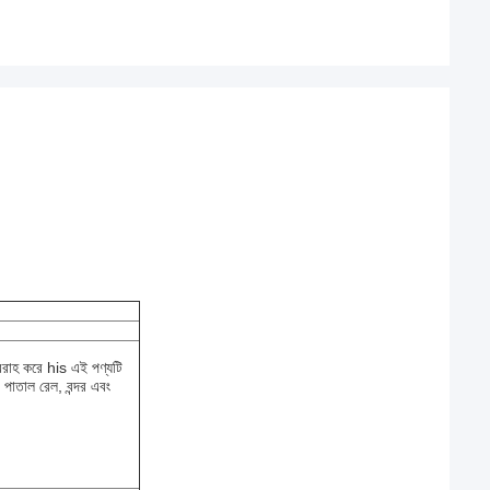
সরবরাহ করে his এই পণ্যটি
ল, পাতাল রেল, বন্দর এবং