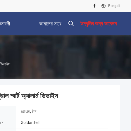
Bengali
টনাবলী
আমাদের সাথে
উদ্ধৃতির জন্য আবেদন
যোগাযোগ করুন
ম ডিভাইস
োল স্মার্ট অ্যালার্ম ডিভাইস
গুয়াংডং, চীন
নাম
Goldantell