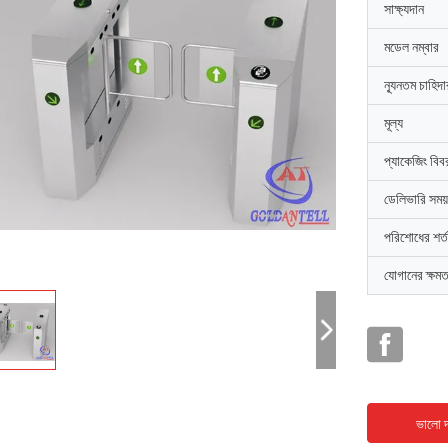
সাক্ষ্যদান
মডেল নম্বার
ন্যূনতম চাহিদ
মূল্য
প্যাকেজিং বিব
ডেলিভারি সময়
পরিশোধের শর্ত
যোগানের ক্ষমত
ভালো দ