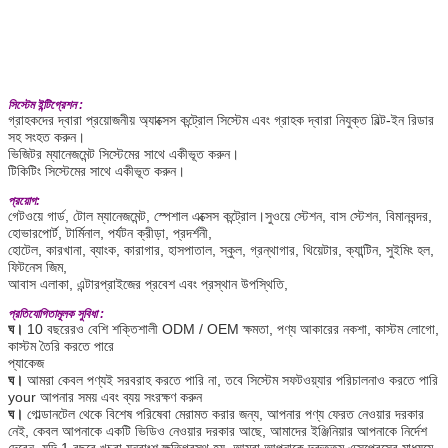
সিস্টেম ইন্টিগ্রেশন :
গ্রাহকদের দ্বারা প্রয়োজনীয় অ্যাক্সেস কন্ট্রোল সিস্টেম এবং গ্রাহক দ্বারা নিযুক্ত বিল্ট-ইন রিডার
সহ সংহত করুন।
ভিজিটর ম্যানেজমেন্ট সিস্টেমের সাথে একীভূত করুন।
টিকিটিং সিস্টেমের সাথে একীভূত করুন।
প্রয়োগ:
গেটওয়ে গার্ড, টোল ম্যানেজমেন্ট, স্পেশাল এক্সেস কন্ট্রোল।সুওয়ে স্টেশন, বাস স্টেশন, বিমানবন্দর,
হোভারপোর্ট, টার্মিনাল, পর্যটন ক্রীড়া, প্রদর্শনী,
হোটেল, কারখানা, ব্যাংক, কারাগার, হাসপাতাল, স্কুল, গ্রন্থাগার, থিয়েটার, ক্যান্টিন, সুইমিং হল,
ফিটনেস জিম,
আবাস এলাকা, এন্টারপ্রাইজের প্রবেশ এবং প্রস্থান উপস্থিতি,
প্রতিযোগিতামূলক সুবিধা :
ঘ।
10 বছরেরও বেশি শক্তিশালী ODM / OEM ক্ষমতা, পণ্য আকারের নকশা, কাস্টম লোগো,
কাস্টম তৈরি করতে পারে
প্যাকেজ
ঘ।
আমরা কেবল পণ্যই সরবরাহ করতে পারি না, তবে সিস্টেম সফটওয়্যার পরিচালনাও করতে পারি
your আপনার সময় এবং ব্যয় সংরক্ষণ করুন
ঘ।
গোল্ডানটেল থেকে বিশেষ পরিষেবা মেরামত করার জন্য, আপনার পণ্য ফেরত নেওয়ার দরকার
নেই, কেবল আপনাকে একটি ভিডিও নেওয়ার দরকার আছে, আমাদের ইঞ্জিনিয়ার আপনাকে নির্দেশ
দেবেন, যদি 1 বছরে খুচরা যন্ত্রাংশ ক্ষতিগ্রস্থ হয়, আমরা আপনাকে দ্রুততম এক্সপ্রেসের মাধ্যমে