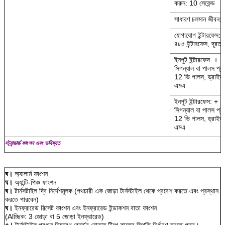
করুন: 10 সেকেন্ড
সাধারণ চলমান জীবন: 3
যোগাযোগ ইন্টারফেস: স্
৪৮৫ ইন্টারফেস, দূরত
ইনপুট ইন্টারফেস: + 
সিগন্যাল বা পালস প্
12 ভি পালস, ড্রাইভ 
এমএ
ইনপুট ইন্টারফেস: + 
সিগন্যাল বা পালস প্
12 ভি পালস, ড্রাইভ 
এমএ
স্ট্যান্ডার্ড ফাংশন এবং ভবিষ্যত
ঘ।
অ্যালার্ম ফাংশন
ঘ।
অ্যান্টি-পিঞ্চ ফাংশন
ঘ।
টার্নসটাইল দ্বি নির্দেশমূলক (পথচারী এক জোড়া টার্নস্টাইল থেকে প্রবেশ করতে এবং প্রস্থান
করতে পারবেন)
ঘ।
ইনফ্রারেড রিসেট ফাংশন এবং ইনফ্রারেড ইন্ডাকশন বাতা ফাংশন
(Alচ্ছিক: 3 জোড়া বা 5 জোড়া ইনফ্রারেড)
৫।
টার্নস্টাইল প্রধান নিয়ন্ত্রণ বোর্ডের বোতাম টিপে কাজের স্থিতি নির্ধারণ করতে পারে।