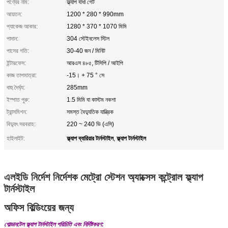
পণ্যের নাম:
ফ্ল্যাপ বাধা গেট
আয়তন:
1200 * 280 * 990mm
প্যাকেজ আকার:
1280 * 370 * 1070 মিমি
পাদান:
304 স্টেইনলেস স্টিল
পাসের গতি:
30-40 জন / মিনিট
ইন্টারফেস:
আরএস ৪৮৫, টিসিপি / আইপি
কাজ তাপমাত্রা:
-15। + 75 ° সে
বাহু দৈর্ঘ্য:
285mm
ইস্পাত পুরু:
1.5 মিমি বা কাস্টম নকশা
ট্রান্সমিশন:
সমস্ত বৈদ্যুতিক যান্ত্রিক
বিদ্যুৎ সরবরাহ:
220 ~ 240 ভি (এসি)
ফ্ল্যাপ ব্যারিয়ার টার্নস্টাইল
ফ্ল্যাপ টার্নস্টাইল
হাইলাইট:
,
এলইডি নির্দেশ নির্দেশক মেট্রো স্টেশন অ্যাক্সেস কন্ট্রোল ফ্ল্যাপ
টার্নস্টাইল
অফিস বিল্ডিংয়ের জন্য
গোল্ডানটেল ফ্ল্যাপ টার্নস্টাইল পরিচিতি এবং নির্দিষ্টকরণ: