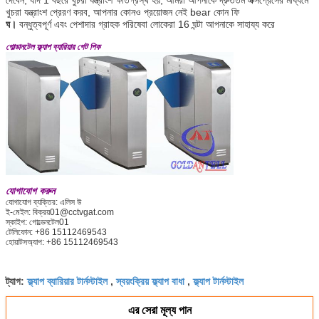
খুচরা যন্ত্রাংশ প্রেরণ করব, আপনার কোনও প্রয়োজন নেই bear কোন ফি
ঘ।
বন্ধুত্বপূর্ণ এবং পেশাদার গ্রাহক পরিষেবা লোকেরা 16 ঘন্টা আপনাকে সাহায্য করে
গোল্ডানটেল ফ্ল্যাপ ব্যারিয়ার গেট পিক
যোগাযোগ করুন
যোগাযোগ ব্যক্তির: এলিস উ
ই-মেইল: বিক্রয়01@cctvgat.com
স্কাইপ: গোল্ডেনটেল01
টেলিফোন: +86 15112469543
হোয়াটসঅ্যাপ: +86 15112469543
ফ্ল্যাপ ব্যারিয়ার টার্নস্টাইল
স্বয়ংক্রিয় ফ্ল্যাপ বাধা
ফ্ল্যাপ টার্নস্টাইল
ট্যাগ:
,
,
এর সেরা মূল্য পান