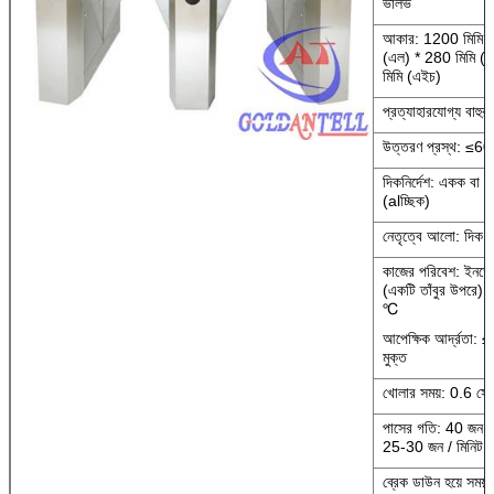
ভালভ
আকার: 1200 মিমি /
(এল) * 280 মিমি (ডা
মিমি (এইচ)
প্রত্যাহারযোগ্য বাহুর 
উত্তরণ প্রস্থ: ≤60
দিকনির্দেশ: একক বা দ্
(alচ্ছিক)
নেতৃত্বে আলো: দিক 
কাজের পরিবেশ: ইন
(একটি তাঁবুর উপরে
℃
আপেক্ষিক আর্দ্রতা: 
মুক্ত
খোলার সময়: 0.6 সেকে
পাসের গতি: 40 জন / ম
25-30 জন / মিনিট (
ব্রেক ডাউন হয়ে সময় 