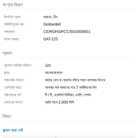
পণ্যের বিবরণ
উৎপত্তি স্থল:
গুয়াংডং, চীন
পরিচিতিমুলক নাম:
Goldantell
সাক্ষ্যদান:
CE/ROHS/FCC/SGS/IS9001
মডেল নম্বার:
GAT-225
প্রদান
ন্যূনতম চাহিদার পরিমাণ:
1pc
মূল্য:
আলোচনাযোগ্য
প্যাকেজিং বিবরণ:
কাঠের কেস বা ক্রেটের বাইরে শক্ত কাগজের ভিতরে
ডেলিভারি সময়:
আপনার অর্থ প্রদানের পরে 7 কার্যদিবসের দিন
পরিশোধের শর্ত:
টি / টি, ওয়েস্টার্ন ইউনিয়ন, এলসি, পেপাল
যোগানের ক্ষমতা:
প্রতি মাসে 2,000 পিসি
বিবরণ
ফ্ল্যাপ বাধা গেট