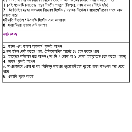
।।
এই মডেলটি চলাচলের নতুন দ্বিতীয় প্রজন্ম (নিঃশব্দ), নরম বাকল (পিইউ ছাঁচ)
7।
টার্নস্টাইল দরজা অ্যাক্সেস নিয়ন্ত্রণ সিস্টেম / গ্রাহক সিস্টেম / বায়োমেট্রিকের সাথে কাজ
করতে পারে
স্বীকৃতি সিস্টেম / ইএসডি সিস্টেম এবং অন্যান্য
8।
স্বয়ংক্রিয় পুনরায় সেট ফাংশন
বর্ধিত ফাংশন
1. সাউন্ড এবং হালকা অ্যালার্ম প্রম্পট ফাংশন
2.বক্স হাউস দৈর্ঘ্য করতে পারে, টেলিস্কোপিক আর্মের রঙ চয়ন করতে পারে
3. ইনফ্রেড লজিকাল রায় ফাংশন (আপনি 7 জোড়া বা 9 জোড়া ইনফ্রারেড চয়ন করতে পারেন)
4. ভয়েস প্রম্পট ফাংশন
৫. সাধারণভাবে খোলা বা বন্ধ বিভিন্ন জায়গার প্রয়োজনীয়তা পূরণের জন্য সামঞ্জস্য করা যেতে
পারে
6. এলইডি সূচক আলো