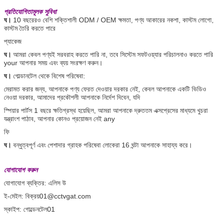
প্রতিযোগিতামূলক সুবিধা
ঘ।
10 বছরেরও বেশি শক্তিশালী ODM / OEM ক্ষমতা, পণ্য আকারের নকশা, কাস্টম লোগো,
কাস্টম তৈরি করতে পারে
প্যাকেজ
ঘ।
আমরা কেবল পণ্যই সরবরাহ করতে পারি না, তবে সিস্টেম সফটওয়্যার পরিচালনাও করতে পারি
your আপনার সময় এবং ব্যয় সংরক্ষণ করুন।
ঘ।
গোল্ডানটেল থেকে বিশেষ পরিষেবা:
মেরামত করার জন্য, আপনাকে পণ্য ফেরত দেওয়ার দরকার নেই, কেবল আপনাকে একটি ভিডিও
নেওয়া দরকার, আমাদের প্রকৌশলী আপনাকে নির্দেশ দিবেন, যদি
স্পিয়ার পার্টস 1 বছরে ক্ষতিগ্রস্থ হয়েছিল, আমরা আপনাকে দ্রুততম এক্সপ্রেসের মাধ্যমে খুচরা
যন্ত্রাংশ পাঠাব, আপনার কোনও প্রয়োজন নেই any
ফি
ঘ।
বন্ধুত্বপূর্ণ এবং পেশাদার গ্রাহক পরিষেবা লোকেরা 16 ঘন্টা আপনাকে সাহায্য করে।
যোগাযোগ করুন
যোগাযোগ ব্যক্তির: এলিস উ
ই-মেইল: বিক্রয়01@cctvgat.com
স্কাইপ: গোল্ডেনটেল01