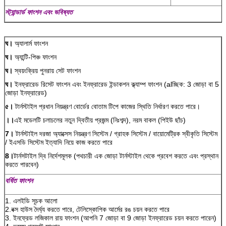
স্ট্যান্ডার্ড ফাংশন এবং ভবিষ্যত
ঘ।
অ্যালার্ম ফাংশন
ঘ।
অ্যান্টি-পিঞ্চ ফাংশন
ঘ।
স্বয়ংক্রিয় পুনরায় সেট ফাংশন
ঘ।
ইনফ্রারেড রিসেট ফাংশন এবং ইনফ্রারেড ইন্ডাকশন ক্ল্যাম্প ফাংশন (alচ্ছিক: 3 জোড়া বা 5
জোড়া ইনফ্রারেড)
৫।
টার্নস্টাইল প্রধান নিয়ন্ত্রণ বোর্ডের বোতাম টিপে কাজের স্থিতি নির্ধারণ করতে পারে।
।।
এই মডেলটি চলাচলের নতুন দ্বিতীয় প্রজন্ম (নিঃশব্দ), নরম বাকল (পিইউ ছাঁচ)
7।
টার্নস্টাইল দরজা অ্যাক্সেস নিয়ন্ত্রণ সিস্টেম / গ্রাহক সিস্টেম / বায়োমেট্রিক স্বীকৃতি সিস্টেম
/ ইএসডি সিস্টেম ইত্যাদি নিয়ে কাজ করতে পারে
8।
টার্নসটাইল দ্বি নির্দেশমূলক (পথচারী এক জোড়া টার্নস্টাইল থেকে প্রবেশ করতে এবং প্রস্থান
করতে পারবেন)
বর্ধিত ফাংশন
1. এলইডি সূচক আলো
2.বক্স হাউস দৈর্ঘ্য করতে পারে, টেলিস্কোপিক আর্মের রঙ চয়ন করতে পারে
3. ইনফ্রেড লজিকাল রায় ফাংশন (আপনি 7 জোড়া বা 9 জোড়া ইনফ্রারেড চয়ন করতে পারেন)