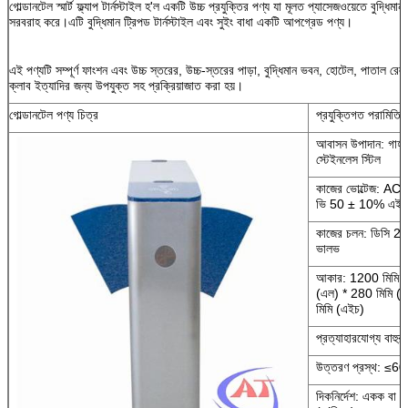
গোল্ডানটেল স্মার্ট ফ্ল্যাপ টার্নস্টাইল হ'ল একটি উচ্চ প্রযুক্তির পণ্য যা মূলত প্যাসেজওয়েতে বুদ্ধিমা
সরবরাহ করে।এটি বুদ্ধিমান ট্রিপড টার্নস্টাইল এবং সুইং বাধা একটি আপগ্রেড পণ্য।
এই পণ্যটি সম্পূর্ণ ফাংশন এবং উচ্চ স্তরের, উচ্চ-স্তরের পাড়া, বুদ্ধিমান ভবন, হোটেল, পাতাল রেল,
ক্লাব ইত্যাদির জন্য উপযুক্ত সহ প্রক্রিয়াজাত করা হয়।
গোল্ডানটেল পণ্য চিত্র
প্রযুক্তিগত পরামিতি
আবাসন উপাদান: গার্হস
স্টেইনলেস স্টিল
কাজের ভোল্টেজ: A
ভি 50 ± 10% এইচ
কাজের চলন: ডিসি 24
ভালভ
আকার: 1200 মিমি /
(এল) * 280 মিমি (ডা
মিমি (এইচ)
প্রত্যাহারযোগ্য বাহুর 
উত্তরণ প্রস্থ: ≤60
দিকনির্দেশ: একক বা দ্