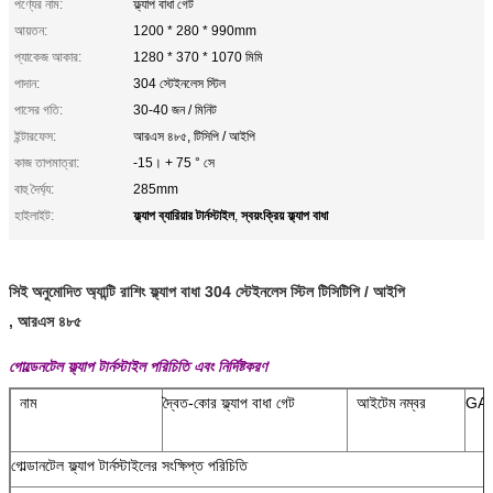
পণ্যের নাম:
ফ্ল্যাপ বাধা গেট
আয়তন:
1200 * 280 * 990mm
প্যাকেজ আকার:
1280 * 370 * 1070 মিমি
পাদান:
304 স্টেইনলেস স্টিল
পাসের গতি:
30-40 জন / মিনিট
ইন্টারফেস:
আরএস ৪৮৫, টিসিপি / আইপি
কাজ তাপমাত্রা:
-15। + 75 ° সে
বাহু দৈর্ঘ্য:
285mm
ফ্ল্যাপ ব্যারিয়ার টার্নস্টাইল
স্বয়ংক্রিয় ফ্ল্যাপ বাধা
হাইলাইট:
,
সিই অনুমোদিত অ্যান্টি রাশিং ফ্ল্যাপ বাধা 304 স্টেইনলেস স্টিল টিসিটিপি / আইপি
, আরএস ৪৮৫
গোল্ডেনটেল ফ্ল্যাপ টার্নস্টাইল পরিচিতি এবং নির্দিষ্টকরণ
নাম
দ্বৈত-কোর ফ্ল্যাপ বাধা গেট
আইটেম নম্বর
GAT
গোল্ডানটেল ফ্ল্যাপ টার্নস্টাইলের সংক্ষিপ্ত পরিচিতি