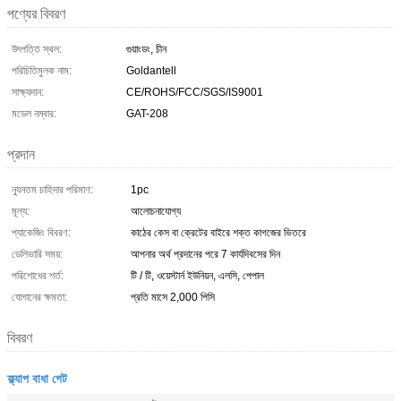
পণ্যের বিবরণ
উৎপত্তি স্থল:
গুয়াংডং, চীন
পরিচিতিমুলক নাম:
Goldantell
সাক্ষ্যদান:
CE/ROHS/FCC/SGS/IS9001
মডেল নম্বার:
GAT-208
প্রদান
ন্যূনতম চাহিদার পরিমাণ:
1pc
মূল্য:
আলোচনাযোগ্য
প্যাকেজিং বিবরণ:
কাঠের কেস বা ক্রেটের বাইরে শক্ত কাগজের ভিতরে
ডেলিভারি সময়:
আপনার অর্থ প্রদানের পরে 7 কার্যদিবসের দিন
পরিশোধের শর্ত:
টি / টি, ওয়েস্টার্ন ইউনিয়ন, এলসি, পেপাল
যোগানের ক্ষমতা:
প্রতি মাসে 2,000 পিসি
বিবরণ
ফ্ল্যাপ বাধা গেট