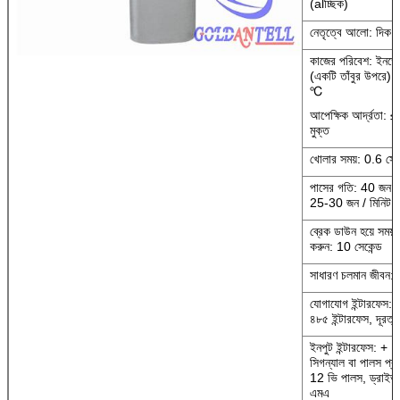
(alচ্ছিক)
নেতৃত্বে আলো: দিক 
কাজের পরিবেশ: ইন
(একটি তাঁবুর উপরে
℃
আপেক্ষিক আর্দ্রতা: 
মুক্ত
খোলার সময়: 0.6 সেকে
পাসের গতি: 40 জন / ম
25-30 জন / মিনিট (
ব্রেক ডাউন হয়ে সময় 
করুন: 10 সেকেন্ড
সাধারণ চলমান জীবন: 3
যোগাযোগ ইন্টারফেস: স্
৪৮৫ ইন্টারফেস, দূরত
ইনপুট ইন্টারফেস: + 
সিগন্যাল বা পালস প্
12 ভি পালস, ড্রাইভ 
এমএ