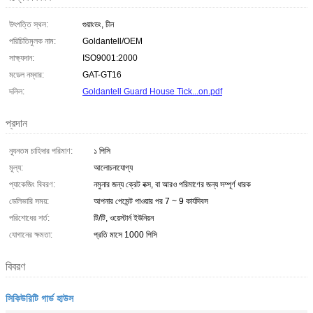
উৎপত্তি স্থল:
গুয়াংডং, চীন
পরিচিতিমুলক নাম:
Goldantell/OEM
সাক্ষ্যদান:
ISO9001:2000
মডেল নম্বার:
GAT-GT16
দলিল:
Goldantell Guard House Tick...on.pdf
প্রদান
ন্যূনতম চাহিদার পরিমাণ:
১ পিসি
মূল্য:
আলোচনাযোগ্য
প্যাকেজিং বিবরণ:
নমুনার জন্য ক্রেট বক্স, বা আরও পরিমাণের জন্য সম্পূর্ণ ধারক
ডেলিভারি সময়:
আপনার পেমেন্ট পাওয়ার পর 7 ~ 9 কার্যদিবস
পরিশোধের শর্ত:
টি/টি, ওয়েস্টার্ন ইউনিয়ন
যোগানের ক্ষমতা:
প্রতি মাসে 1000 পিসি
বিবরণ
সিকিউরিটি গার্ড হাউস