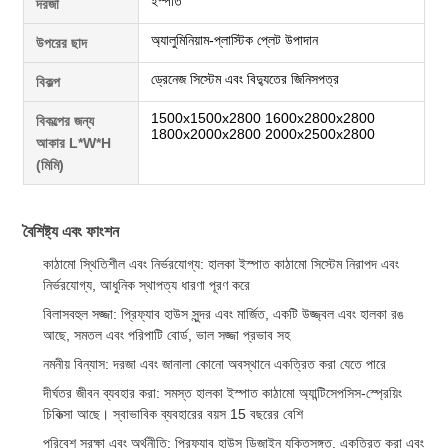
ইস্পাত
দরজা
অ্যালুমিনিয়াম-প্লাস্টিক প্লেট উপাদান
উপরের ছাদ
ড্রেনেজ সিস্টেম এবং বিদ্যুতের জিনিসপত্র
বিকল্প
1500x1500x2800 1600x2800x2800
বিকল্পের জন্য
1800x2000x2800 2000x2500x2800
আকার L*W*H
(মিমি)
বৈশিষ্ট্য এবং ফাংশন
কাঠামো স্থিতিশীল এবং নির্ভরযোগ্য: হালকা ইস্পাত কাঠামো সিস্টেম নিরাপদ এবং
নির্ভরযোগ্য, আধুনিক স্থাপত্য ধারণা পূরণ করে
বিলাসবহুল সজ্জা: প্রিফ্যাব হাউস সুন্দর এবং মার্জিত, একটি উজ্জ্বল এবং হালকা রঙ
আছে, সমতল এবং পরিপাটি বোর্ড, ভাল সজ্জা প্রভাব সহ
নমনীয় বিন্যাস: দরজা এবং জানালা কোনো অবস্থানে একত্রিত করা যেতে পারে
দীর্ঘতর জীবন ব্যবহার করা: সমস্ত হালকা ইস্পাত কাঠামো অ্যান্টিসেপসিস-স্প্রেয়িং
চিকিত্সা আছে। স্বাভাবিক ব্যবহারের বয়স 15 বছরের বেশি
পরিবেশ সুরক্ষা এবং অর্থনীতি: প্রিফ্যাব হাউস ডিজাইন যুক্তিসঙ্গত, একত্রিত করা এবং