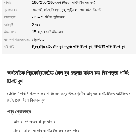
আকার:
180*250*280 সেমি (উচ্চতা, কাস্টমাইজ করা যায়)
ব্যবহার করুন:
কারপোর্ট, হাউস, কিয়স্ক, বুথ, সেন্ট্রি বক্স, গার্ড হাউস, টয়লেট
তাপমাত্রা:
-15--75 ডিগ্রি সেন্টিগ্রেড
ওয়ারেন্টি:
2 বছর
জীবন সময়:
15 বছরের বেশি জীবনকাল
ভূমিকম্প প্রতিরোধের:
গ্রেড 8.3
প্রিফ্যাব্রিকেটেড টোল বুথ
মডুলার পার্কিং টিকেট বুথ
সিকিউরিটি পার্কিং টিকেট বুথ
হাইলাইট:
,
,
অর্থনৈতিক প্রিফেব্রিকেটেড টোল বুথ মডুলার হাউস রুম নিরাপত্তা পার্কিং
টিকিট বুথ
হোটেল / পার্ক / হাসপাতাল / পার্কিং এর জন্য উচ্চ-শ্রেণীর আধুনিক কাস্টমাইজড আউটডোর
স্টেইনলেস স্টিল কিয়স্ক বুথ
পণ্য প্রোফাইল
আকার: বর্গক্ষেত্র বা বৃত্তাকার
মাত্রা: আরও আকার কাস্টমাইজ করা যেতে পারে