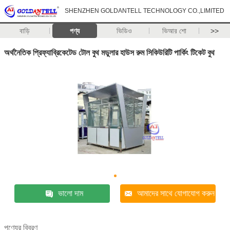
SHENZHEN GOLDANTELL TECHNOLOGY CO.,LIMITED
বাড়ি
পণ্য
ভিডিও
ভিআর শো
>>
অর্থনৈতিক প্রিফ্যাব্রিকেটেড টোল বুথ মডুলার হাউস রুম সিকিউরিটি পার্কিং টিকেট বুথ
ভালো দাম
আমাদের সাথে যোগাযোগ করুন
পণ্যের বিবরণ