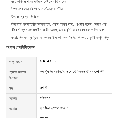
রঙ: আপনার প্রয়োজনীয়তা মেটাতে কাস্টম-মেড
উপাদান: চ্যানেল ইস্পাত বা স্টেইনলেস স্টীল
উপরের প্রান্ত: ঐচ্ছিক
স্ট্যান্ডার্ড অভ্যন্তরীণ জিনিসপত্র: একটি মাঝের বাতি, পাওয়ার সকেট, ড্রয়ার এবং
কীবোর্ড ফ্রেম সহ একটি ওয়ার্কিং ডেস্ক, এয়ার-কন্ডিশনার ফ্রেম এবং পাইপ হোল
কঠোর উত্পাদন প্রক্রিয়া সহ জলরোধী নকশা, ভাল সিলিং কর্মক্ষমতা, ফুটো সম্পূর্ণ নির্মূল
পণ্যের স্পেসিফিকেশন
GAT-GT5
পণ্য মডেল
অ্যালুমিনিয়াম প্লেটের সাথে স্টেইনলেস স্টীল কম্পোজিট
প্রধান অংশের
উপাদান
রূপালী
রঙ
বর্গক্ষেত্র
আকার
প্লাস্টিক ইস্পাত জানালা
জানালা