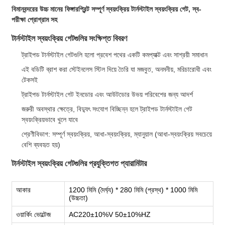
বিমানবন্দরের উচ্চ মানের ফিঙ্গারপ্রিন্ট সম্পূর্ণ স্বয়ংক্রিয় টার্নস্টাইল স্বয়ংক্রিয় গেট, স্ব-
পরীক্ষা প্রোগ্রাম সহ
টার্নস্টাইল স্বয়ংক্রিয় গেটগুলির সংক্ষিপ্ত বিবরণ
ট্রাইপড টার্নস্টাইল গেটগুলি হলো প্রবেশ পথের একটি কমপ্যাক্ট এবং সাশ্রয়ী সমাধান
এই বডিটি ব্রাশ করা স্টেইনলেস স্টিল দিয়ে তৈরি যা মজবুত, অনমনীয়, মরিচারোধী এবং
টেকসই
ট্রাইপড টার্নস্টাইল গেট ইনডোর এবং আউটডোর উভয় পরিবেশের জন্য আদর্শ
জরুরী অবস্থার ক্ষেত্রে, বিদ্যুৎ সংযোগ বিচ্ছিন্ন হলে ট্রাইপড টার্নস্টাইল গেট
স্বয়ংক্রিয়ভাবে খুলে যাবে
শ্রেণীবিভাগ: সম্পূর্ণ স্বয়ংক্রিয়, আধা-স্বয়ংক্রিয়, ম্যানুয়াল (আধা-স্বয়ংক্রিয় সবচেয়ে
বেশি ব্যবহৃত হয়)
টার্নস্টাইল স্বয়ংক্রিয় গেটগুলির প্রযুক্তিগত প্যারামিটার
আকার
1200 মিমি (দৈর্ঘ্য) * 280 মিমি (প্রস্থ) * 1000 মিমি
(উচ্চতা)
ওয়ার্কিং ভোল্টেজ
AC220±10%V 50±10%HZ