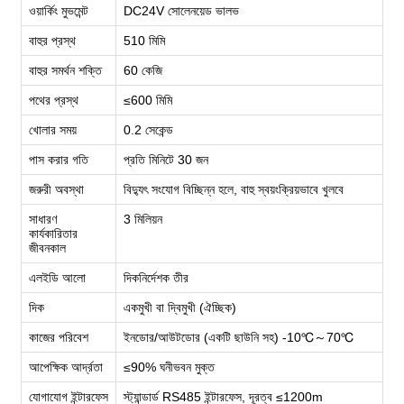
ওয়ার্কিং মুভমেন্ট
DC24V সোলেনয়েড ভালভ
বাহুর প্রস্থ
510 মিমি
বাহুর সমর্থন শক্তি
60 কেজি
পথের প্রস্থ
≤600 মিমি
খোলার সময়
0.2 সেকেন্ড
পাস করার গতি
প্রতি মিনিটে 30 জন
জরুরী অবস্থা
বিদ্যুৎ সংযোগ বিচ্ছিন্ন হলে, বাহু স্বয়ংক্রিয়ভাবে খুলবে
সাধারণ
3 মিলিয়ন
কার্যকারিতার
জীবনকাল
এলইডি আলো
দিকনির্দেশক তীর
দিক
একমুখী বা দ্বিমুখী (ঐচ্ছিক)
কাজের পরিবেশ
ইনডোর/আউটডোর (একটি ছাউনি সহ) -10℃～70℃
আপেক্ষিক আর্দ্রতা
≤90% ঘনীভবন মুক্ত
যোগাযোগ ইন্টারফেস
স্ট্যান্ডার্ড RS485 ইন্টারফেস, দূরত্ব ≤1200m