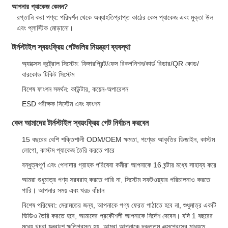
আপনার প্যাকেজ কেমন?
রপ্তানি করা পণ্য: পরিদর্শন থেকে অব্যাহতিপ্রাপ্ত কাঠের কেস প্যাকেজ এবং মুক্তা উল
এবং প্লাস্টিক মোড়ানো।
টার্নস্টাইল স্বয়ংক্রিয় গেটগুলির নিয়ন্ত্রণ ব্যবস্থা
অ্যাক্সেস কন্ট্রোল সিস্টেম: ফিঙ্গারপ্রিন্ট/ফেস রিকগনিশন/কার্ড রিডার/QR কোড/
বারকোড টিকিট সিস্টেম
বিশেষ ফাংশন সমর্থন: কাউন্টার, কয়েন-অপারেশন
ESD পরীক্ষক সিস্টেম এবং ফাংশন
কেন আমাদের টার্নস্টাইল স্বয়ংক্রিয় গেট নির্বাচন করবেন
15 বছরের বেশি শক্তিশালী ODM/OEM ক্ষমতা, পণ্যের আকৃতির ডিজাইন, কাস্টম
লোগো, কাস্টম প্যাকেজ তৈরি করতে পারে
বন্ধুত্বপূর্ণ এবং পেশাদার গ্রাহক পরিষেবা কর্মীরা আপনাকে 16 ঘন্টার মধ্যে সাহায্য করে
আমরা শুধুমাত্র পণ্য সরবরাহ করতে পারি না, সিস্টেম সফটওয়্যার পরিচালনাও করতে
পারি। আপনার সময় এবং খরচ বাঁচান
বিশেষ পরিষেবা: মেরামতের জন্য, আপনাকে পণ্য ফেরত পাঠাতে হবে না, শুধুমাত্র একটি
ভিডিও তৈরি করতে হবে, আমাদের প্রকৌশলী আপনাকে নির্দেশ দেবেন। যদি 1 বছরের
মধ্যে খুচরা যন্ত্রাংশ ক্ষতিগ্রস্ত হয়, আমরা আপনাকে দ্রুততম এক্সপ্রেসের মাধ্যমে