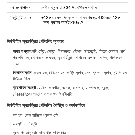
হাউজিং উপাদান
দেশীয় স্ট্যান্ডার্ড 304 # স্টেইনলেস স্টীল
ইনপুট ইন্টারফেস
+12V লেভেল সিগন্যাল বা পালস প্রস্থ>100ms 12V
পালস, ড্রাইভ কারেন্ট>10mA
টার্নস্টাইল স্বয়ংক্রিয় গেটগুলির ব্যবহার
সাধারণ স্থান:
লবি এন্ট্রি, মেট্রো, বিমানবন্দর, স্টেশন, লাইব্রেরি, বইয়ের দোকান, পার্ক,
প্রদর্শনী হল, স্টেডিয়াম, জাদুঘর, অ্যাপার্টমেন্ট, আবাসিক এলাকা, অফিস, বাণিজ্যিক
ভবন
বিনোদন স্থান:
সিনেমা হল, ফিটনেস হল, কান্ট্রি ক্লাব, মেলা প্রাঙ্গণ, ক্লাব, সুইমিং হল,
ফিটনেস জিম
ব্যবসায়িক সংস্থা:
হোটেল, কারখানা, ব্যাংক, কারাগার, হাসপাতাল, স্কুল,
এন্টারপ্রাইজের প্রবেশ ও প্রস্থান উপস্থিতি
টার্নস্টাইল স্বয়ংক্রিয় গেটগুলির বৈশিষ্ট্য ও কার্যকারিতা
কম শব্দ, কোন যান্ত্রিক প্রভাব নেই
একমুখী বা দ্বিমুখী
দ্রুত প্রতিক্রিয়ার সাথে উচ্চ কার্যকারিতা