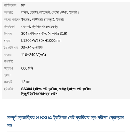
সার্টিফিকেট:
সিই
ব্যবহার:
অফিস, হোটেল, লাইব্রেরি, মেট্রো স্টেশন, ইত্যাদি।
কাজের পরিবেশ:
ইনডোর / আউটডোর (আশ্রয়), ইনডোর
দিকনির্দেশ:
এক-পথ, দ্বি-দিক সামঞ্জস্যযোগ্য
উপাদান:
304 স্টেইনলেস স্টীল, (বা কাস্টম 316)
মাত্রা:
L1200xW280xH1000mm
ট্রানজিট গতি:
25~30 জন/মিনিট
পাওয়ার
110~240 V(AC)
সাপ্লাই:
উত্তরণ
600 মিমি
প্রস্থ:
ওয়ারেন্টি:
12 মাস
SS304 ট্রাইপড গেট ব্যারিয়ার
গার্হস্থ্য ট্রাইপড গেট ব্যারিয়ার
হাইলাইট:
,
,
দ্বিমুখী ট্রাইপড নিরাপত্তা গেটস
সম্পূর্ণ স্বয়ংক্রিয় SS304 ট্রাইপড গেট ব্যারিয়ার স্ব-পরীক্ষা প্রোগ্রাম
সহ