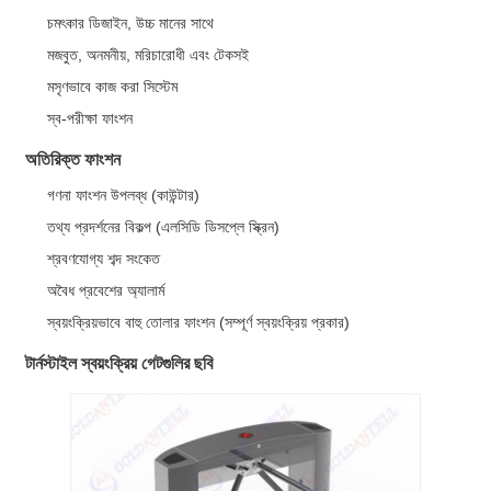
চমৎকার ডিজাইন, উচ্চ মানের সাথে
মজবুত, অনমনীয়, মরিচারোধী এবং টেকসই
মসৃণভাবে কাজ করা সিস্টেম
স্ব-পরীক্ষা ফাংশন
অতিরিক্ত ফাংশন
গণনা ফাংশন উপলব্ধ (কাউন্টার)
তথ্য প্রদর্শনের বিকল্প (এলসিডি ডিসপ্লে স্ক্রিন)
শ্রবণযোগ্য শব্দ সংকেত
অবৈধ প্রবেশের অ্যালার্ম
স্বয়ংক্রিয়ভাবে বাহু তোলার ফাংশন (সম্পূর্ণ স্বয়ংক্রিয় প্রকার)
টার্নস্টাইল স্বয়ংক্রিয় গেটগুলির ছবি