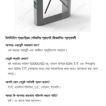
টার্নস্টাইল স্বয়ংক্রিয় গেটগুলির প্রায়শই জিজ্ঞাসিত প্রশ্নাবলী
আপনার ওয়ারেন্টি সময়কাল কত?
এক বছরের গ্যারান্টি এবং আজীবন প্রযুক্তিগত সহায়তা।
পেমেন্ট পদ্ধতি কেমন?
যদি অর্ডারের পরিমাণ 5000USD হয়, তাহলে অগ্রিম 50% T/T এবং শিপমেন্টের
আগে 50% T/T (আমাদের মধ্যে সেরা সহযোগিতার জন্য আরও আলোচনা করা যেতে
পারে)।
আপনি কোন পেমেন্ট শর্তাবলী গ্রহণ করেন?
T/T, ওয়েস্টার্ন ইউনিয়ন, LC, পেপ্যাল, ইত্যাদি।
আমরা কি আপনার কারখানা পরিদর্শন করতে পারি?
হ্যাঁ। যে কোনো সময় স্বাগতম।