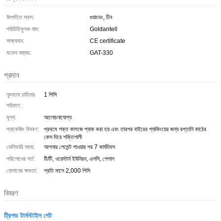
উৎপত্তি স্থল:
গুয়াংডং, চীন
পরিচিতিমুলক নাম:
Goldantell
সাক্ষ্যদান:
CE certificate
মডেল নম্বার:
GAT-330
প্রদান
ন্যূনতম চাহিদার
1 পিসি
পরিমাণ:
মূল্য:
আলোচনাযোগ্য
প্যাকেজিং বিবরণ:
প্রথমে শক্ত কাগজে প্যাক করা হয় এবং তারপর বাইরের প্যাকিংয়ের জন্য রপ্তানি কাঠের
কেস দিয়ে শক্তিশালী
ডেলিভারি সময়:
আপনার পেমেন্ট পাওয়ার পর 7 কার্যদিবস
পরিশোধের শর্ত:
টি/টি, ওয়েস্টার্ন ইউনিয়ন, এলসি, পেপাল
যোগানের ক্ষমতা:
প্রতি মাসে 2,000 পিসি
বিবরণ
ট্রিপড টার্নস্টাইল গেট