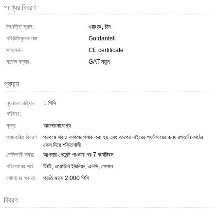
পণ্যের বিবরণ
উৎপত্তি স্থল:
গুয়াংডং, চীন
পরিচিতিমুলক নাম:
Goldantell
সাক্ষ্যদান:
CE certificate
মডেল নম্বার:
GAT-নতুন
প্রদান
ন্যূনতম চাহিদার
1 পিসি
পরিমাণ:
মূল্য:
আলোচনাযোগ্য
প্যাকেজিং বিবরণ:
প্রথমে শক্ত কাগজে প্যাক করা হয় এবং তারপর বাইরের প্যাকিংয়ের জন্য রপ্তানি কাঠের
কেস দিয়ে শক্তিশালী
ডেলিভারি সময়:
আপনার পেমেন্ট পাওয়ার পর 7 কার্যদিবস
পরিশোধের শর্ত:
টি/টি, ওয়েস্টার্ন ইউনিয়ন, এলসি, পেপাল
যোগানের ক্ষমতা:
প্রতি মাসে 2,000 পিসি
বিবরণ