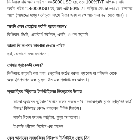
ভিভিয়ানঃ যদি অর্ডার পরিমাণ <=5000USD হয়, তবে 100%T/T অগ্রিম। যদি
অর্ডার পরিমাণ >5000USD হয়, তবে এটি 50%T/T অগ্রিম এবং 50%T/T চালানের
আগে (আমাদের মধ্যে সর্বোত্তম সহযোগিতার জন্য আরও আলোচনা করা যেতে পারে) ।
আপনি কোন পেমেন্টের শর্তাদি গ্রহণ করেন?
ভিভিয়ান: টি/টি, ওয়েস্টার্ন ইউনিয়ন, এলসি, পেপাল ইত্যাদি।
আমরা কি আপনার কারখানা দেখতে পারি?
হ্যাঁ, যেকোনো সময় স্বাগতম।
তোমার প্যাকেজটা কেমন?
ভিভিয়ান: রপ্তানি করা পণ্যঃ রপ্তানির কাঠের বাক্সের প্যাকেজ যা পরিদর্শন থেকে
অব্যাহতিপ্রাপ্ত এবং মুক্তো উল এবং প্লাস্টিকের আবরণ।
স্বয়ংক্রিয় স্ট্রিপড টার্নস্টাইলের নিয়ন্ত্রণের উপায়
আমরা অ্যাক্সেস কন্ট্রোল সিস্টেম অফার করতে পারি: ফিঙ্গারপ্রিন্ট/ মুখের স্বীকৃতি/ কার্ড
রিডার/ কিউআর কোড/ বারকোড টিকিট সিস্টেম।
সমর্থন বিশেষ ফাংশনঃ কাউন্টার, মুদ্রা অপারেশন।
ইএসডি পরীক্ষক সিস্টেম এবং ফাংশন।
কেন আমাদের স্বয়ংক্রিয় স্ট্রিপড টার্নস্টাইল বেছে নিন