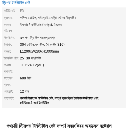
ট্রিপড টার্নস্টাইল গেট
সার্টিফিকেট:
সিই
ব্যবহার:
অফিস, হোটেল, লাইব্রেরি, মেট্রো স্টেশন, ইত্যাদি।
কাজের
ইনডোর / আউটডোর (আশ্রয়), ইনডোর
পরিবেশ:
দিকনির্দেশ:
এক-পথ, দ্বি-দিক সামঞ্জস্যযোগ্য
উপাদান:
304 স্টেইনলেস স্টীল, (বা কাস্টম 316)
মাত্রা:
L1200xW280xH1000mm
ট্রানজিট গতি:
25~30 জন/মিনিট
পাওয়ার
110~240 V(AC)
সাপ্লাই:
উত্তরণ
600 মিমি
প্রস্থ:
ওয়ারেন্টি:
12 মাস
পথচারী ট্রাইপড টার্নস্টাইল গেট
সম্পূর্ণ স্বয়ংক্রিয় ট্রাইপড টার্নস্টাইল গেট
হাইলাইট:
,
,
স্টেডিয়াম 3 আর্ম টার্নস্টাইল
পথচারী স্ট্রিপড টার্নস্টাইল গেট সম্পূর্ণ স্বয়ংক্রিয় অ্যাক্সেস কন্ট্রোল