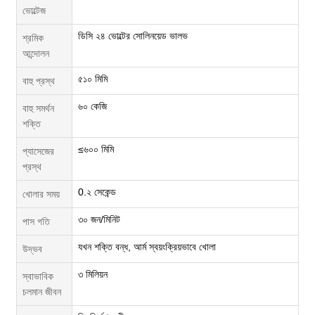
ভোল্টেজ
ডিসি ২৪ ভোল্টের সোলিনয়েড ভালভ
শ্রমিক
আন্দোলন
৫১০ মিমি
বাহু প্রস্থ
৬০ কেজি
বাহু সমর্থন
শক্তি
≤৬০০ মিমি
প্যাসেজের
প্রস্থ
0.২ সেকেন্ড
খোলার সময়
৩০ জন/মিনিট
পাস গতি
যখন শক্তি বন্ধ, আর্ম স্বয়ংক্রিয়ভাবে খোলা
উদ্ভব
৩ মিলিয়ন
স্বাভাবিক
চলমান জীবন