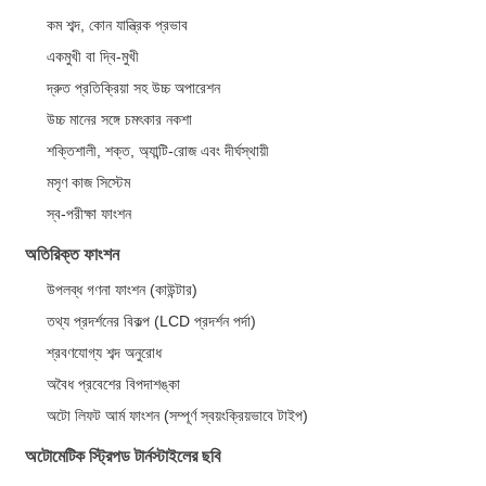
কম শব্দ, কোন যান্ত্রিক প্রভাব
একমুখী বা দ্বি-মুখী
দ্রুত প্রতিক্রিয়া সহ উচ্চ অপারেশন
উচ্চ মানের সঙ্গে চমৎকার নকশা
শক্তিশালী, শক্ত, অ্যান্টি-রোজ এবং দীর্ঘস্থায়ী
মসৃণ কাজ সিস্টেম
স্ব-পরীক্ষা ফাংশন
অতিরিক্ত ফাংশন
উপলব্ধ গণনা ফাংশন (কাউন্টার)
তথ্য প্রদর্শনের বিকল্প (LCD প্রদর্শন পর্দা)
শ্রবণযোগ্য শব্দ অনুরোধ
অবৈধ প্রবেশের বিপদাশঙ্কা
অটো লিফট আর্ম ফাংশন (সম্পূর্ণ স্বয়ংক্রিয়ভাবে টাইপ)
অটোমেটিক স্ট্রিপড টার্নস্টাইলের ছবি