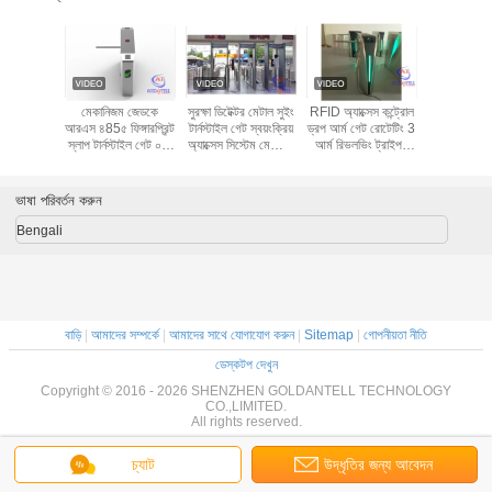
য় RS485
মেকানিজম জেডকে
সুরক্ষা ডিটেক্টর মেটাল সুইং
RFID অ্যাক্সেস কন্ট্রোল
RFID স্টিল 
 অ্যাক্সেস
আরএস ৪85৫ ফিঙ্গারপ্রিন্ট
টার্নস্টাইল গেট স্বয়ংক্রিয়
ড্রপ আর্ম গেট রোটেটিং 3
টার্নস্টাই
্নস্টাইল গেট
স্লাপ টার্নস্টাইল গেট ০.২
অ্যাক্সেস সিস্টেম মেট্রোর
আর্ম রিভলভিং ট্রাইপড
সেকেন্ড
জন্য
টার্নস্টাইল গেট
ভাষা পরিবর্তন করুন
Bengali
বাড়ি
|
আমাদের সম্পর্কে
|
আমাদের সাথে যোগাযোগ করুন
|
Sitemap
|
গোপনীয়তা নীতি
ডেস্কটপ দেখুন
Copyright © 2016 - 2026 SHENZHEN GOLDANTELL TECHNOLOGY
CO.,LIMITED.
All rights reserved.
চ্যাট
উদ্ধৃতির জন্য আবেদন