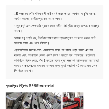
15 বছরেরও বেশি শক্তিশালী ওডিএম / ওএম ক্ষমতা, পণ্যের আকৃতি নকশা,
কাস্টম লোগো, কাস্টম প্যাকেজ করতে পারে।
বন্ধুত্বপূর্ণ এবং পেশাদারী গ্রাহক সেবা কর্মীরা 16 ঘন্টার মধ্যে আপনাকে সাহায্য
করবে।
আমরা শুধু পণ্যই নয়, সিস্টেম সফটওয়্যার ম্যানেজমেন্টও সরবরাহ করতে পারি।
আপনার সময় এবং খরচ বাঁচাতে।
গোল্ডানটেলের বিশেষ সেবাঃ মেরামতের জন্য, আপনাকে পণ্য ফেরত দেওয়ার
দরকার নেই, আপনাকে কেবল একটি ভিডিও করতে হবে, আমাদের প্রকৌশলী
আপনাকে নির্দেশ দেবে, যদি 1 বছরের মধ্যে খুচরা যন্ত্রাংশ ক্ষতিগ্রস্ত হয়,আমরা
দ্রুততম এক্সপ্রেসের মাধ্যমে আপনার জন্য খুচরা যন্ত্রাংশ পাঠাবোতোমার কোন
ফি দিতে হবে না।
স্বয়ংক্রিয় স্ট্রিপড টার্নস্টাইলের কারখানা