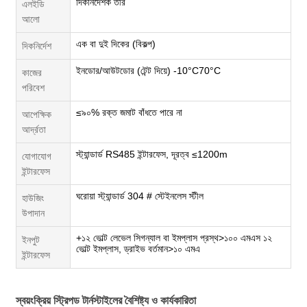
দিকনির্দেশক তীর
এলইডি
আলো
এক বা দুই দিকের (বিকল্প)
দিকনির্দেশ
ইনডোর/আউটডোর (টেন্ট দিয়ে) -10°C70°C
কাজের
পরিবেশ
≤৯০% রক্ত জমাট বাঁধতে পারে না
আপেক্ষিক
আর্দ্রতা
স্ট্যান্ডার্ড RS485 ইন্টারফেস, দূরত্ব ≤1200m
যোগাযোগ
ইন্টারফেস
ঘরোয়া স্ট্যান্ডার্ড 304 # স্টেইনলেস স্টীল
হাউজিং
উপাদান
+১২ ভোল্ট লেভেল সিগন্যাল বা ইমপ্লাস প্রস্থ>১০০ এমএস ১২
ইনপুট
ভোল্ট ইমপ্লাস, ড্রাইভ বর্তমান>১০ এমএ
ইন্টারফেস
স্বয়ংক্রিয় স্ট্রিপড টার্নস্টাইলের বৈশিষ্ট্য ও কার্যকারিতা