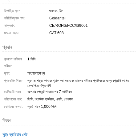
উৎপত্তি স্থল:
গুয়াংডং, চীন
পরিচিতিমুলক নাম:
Goldantell
সাক্ষ্যদান:
CE/ROHS/FCC/IS9001
মডেল নম্বার:
GAT-608
প্রদান
ন্যূনতম চাহিদার
1 পিসি
পরিমাণ:
মূল্য:
আলোচনাযোগ্য
প্যাকেজিং বিবরণ:
প্রথমে শক্ত কাগজে প্যাক করা হয় এবং তারপর বাইরের প্যাকিংয়ের জন্য রপ্তানি কাঠের
কেস দিয়ে শক্তিশালী
ডেলিভারি সময়:
আপনার পেমেন্ট পাওয়ার পর 7 কার্যদিবস
পরিশোধের শর্ত:
টি/টি, ওয়েস্টার্ন ইউনিয়ন, এলসি, পেপ্যাল
যোগানের ক্ষমতা:
প্রতি মাসে 1,000 পিসি
বিবরণ
সুইং ব্যারিয়ার গেট