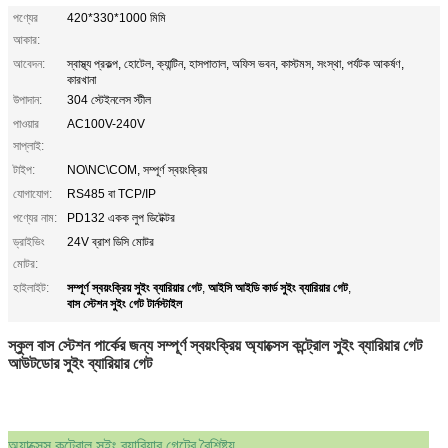
পণ্যের
420*330*1000 মিমি
আকার:
আবেদন:
স্বাস্থ্য প্রকল্প, হোটেল, ক্যান্টিন, হাসপাতাল, অফিস ভবন, কাস্টমস, সংস্থা, পর্যটক আকর্ষণ,
কারখানা
উপাদান:
304 স্টেইনলেস স্টীল
পাওয়ার
AC100V-240V
সাপ্লাই:
টাইপ:
NO\NC\COM, সম্পূর্ণ স্বয়ংক্রিয়
যোগাযোগ:
RS485 বা TCP/IP
পণ্যের নাম:
PD132 একক লুপ ডিটেক্টর
ড্রাইভিং
24V ব্রাশ ডিসি মোটর
মোটর:
সম্পূর্ণ স্বয়ংক্রিয় সুইং ব্যারিয়ার গেট
আইসি আইডি কার্ড সুইং ব্যারিয়ার গেট
হাইলাইট:
,
,
বাস স্টেশন সুইং গেট টার্নস্টাইল
স্কুল বাস স্টেশন পার্কের জন্য সম্পূর্ণ স্বয়ংক্রিয় অ্যাক্সেস কন্ট্রোল সুইং ব্যারিয়ার গেট
আউটডোর সুইং ব্যারিয়ার গেট
অ্যাক্সেস কন্ট্রোল সুইং ব্যারিয়ার গেটের বৈশিষ্ট্য