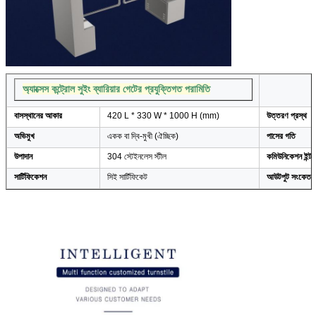
অ্যাক্সেস কন্ট্রোল সুইং ব্যারিয়ার গেটের প্রযুক্তিগত পরামিতি
বাসস্থানের আকার
420 L * 330 W * 1000 H (mm)
উত্তরণ প্রস্থ
অভিমুখ
একক বা দ্বি-মুখী (ঐচ্ছিক)
পাসের গতি
উপাদান
304 স্টেইনলেস স্টীল
কমিউনিকেশন ইন্ট
সার্টিফিকেশন
সিই সার্টিফিকেট
আউটপুট সংকেত