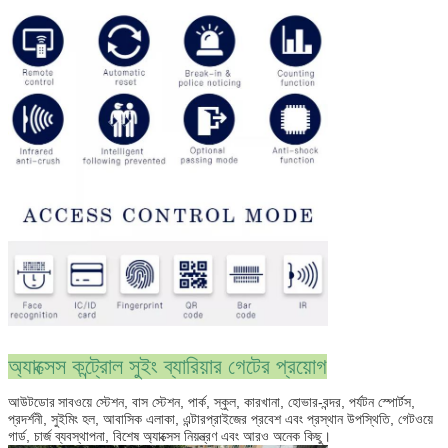
অ্যাক্সেস কন্ট্রোল সুইং ব্যারিয়ার গেটের প্রয়োগ
আউটডোর
সাবওয়ে স্টেশন, বাস স্টেশন, পার্ক, স্কুল, কারখানা, হোভার-বন্দর, পর্যটন স্পোর্টস,
প্রদর্শনী, সুইমিং হল, আবাসিক এলাকা, এন্টারপ্রাইজের প্রবেশ এবং প্রস্থান উপস্থিতি, গেটওয়ে
গার্ড, চার্জ ব্যবস্থাপনা, বিশেষ অ্যাক্সেস নিয়ন্ত্রণ এবং আরও অনেক কিছু।