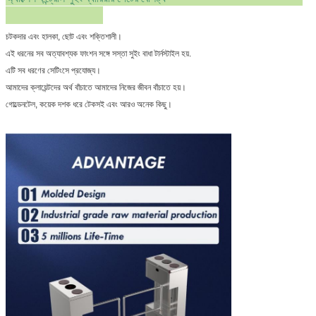
চটকদার এবং হালকা, ছোট এবং শক্তিশালী।
এই ধরনের সব অত্যাবশ্যক ফাংশন সঙ্গে সস্তা সুইং বাধা টার্নস্টাইল হয়.
এটি সব ধরণের সেটিংসে প্রযোজ্য।
আমাদের ক্লায়েন্টদের অর্থ বাঁচাতে আমাদের নিজের জীবন বাঁচাতে হয়।
গোল্ডেনটেল, কয়েক দশক ধরে টেকসই এবং আরও অনেক কিছু।