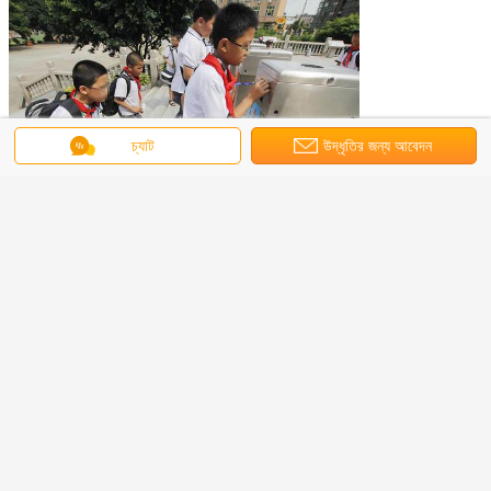
চ্যাট
উদ্ধৃতির জন্য আবেদন
প্যাকিং এর বিস্তারিত
◊
একটি শক্ত কাগজ প্যাকেজ সঙ্গে ভিতরে.
◊
বাইরে: আপনার পছন্দের অধীনে 2 ধরণের প্যাকেজ রয়েছে: ক্রেট প্যাকেজ এবং বন্ধ কাঠের প্যাকেজ।
FAQ
1-আমাদের পেশাদার ডিজাইনার আছে, আমরা OEM এবং ODM করতে পারি।
2-CE অনুমোদিত, ইউরোপীয় সরকারের প্রকল্পগুলির সাথে খুব সফল অভিজ্ঞতা।
3-দায়িত্বশীল বিক্রয় ব্যক্তি, টার্নস্টাইল ট্রেডে 10 বছরেরও বেশি অভিজ্ঞতা সহ।
4-উচ্চ মানের গুণমান এবং ভাল বিক্রয়োত্তর পরিষেবা সহ প্রতিযোগিতামূলক মূল্য।
5-আমরা ক্লায়েন্টদের কাস্টম প্রয়োজনীয়তা অনুযায়ী পণ্য অফার করতে পারি এবং অ্যাক্সেস কন্ট্রোল সিস্টেম অফার
করতে পারি।