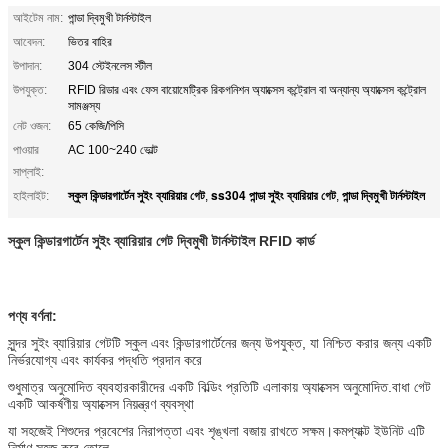
আইটেম নাম:
পান্ডা দ্বিমুখী টার্নস্টাইল
আবেদন:
ভিতর বাহির
উপাদান:
304 স্টেইনলেস স্টীল
উপযুক্ত:
RFID রিডার এবং ফেস বায়োমেট্রিক রিকগনিশন অ্যাক্সেস কন্ট্রোল বা অন্যান্য অ্যাক্সেস কন্ট্রোল
সামঞ্জস্য
নেট ওজন:
65 কেজি/পিসি
পাওয়ার
AC 100~240 ভোল্ট
সাপ্লাই:
স্কুল কিন্ডারগার্টেন সুইং ব্যারিয়ার গেট
ss304 পান্ডা সুইং ব্যারিয়ার গেট
পান্ডা দ্বিমুখী টার্নস্টাইল
হাইলাইট:
,
,
স্কুল কিন্ডারগার্টেন সুইং ব্যারিয়ার গেট দ্বিমুখী টার্নস্টাইল RFID কার্ড
পণ্য বর্ণনা:
সুন্দর সুইং ব্যারিয়ার গেটটি স্কুল এবং কিন্ডারগার্টেনের জন্য উপযুক্ত, যা নিশ্চিত করার জন্য একটি
নির্ভরযোগ্য এবং কার্যকর পদ্ধতি প্রদান করে
শুধুমাত্র অনুমোদিত ব্যবহারকারীদের একটি বিল্ডিং প্রতিটি এলাকায় অ্যাক্সেস অনুমোদিত.বাধা গেট
একটি আকর্ষণীয় অ্যাক্সেস নিয়ন্ত্রণ ব্যবস্থা
যা সহজেই শিশুদের প্রবেশের নিরাপত্তা এবং শৃঙ্খলা বজায় রাখতে সক্ষম।কমপ্যাক্ট ইউনিট এটি
নির্মাণ সহজ করে তোলে