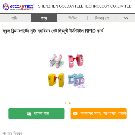
SHENZHEN GOLDANTELL TECHNOLOGY CO.,LIMITED
বাড়ি
পণ্য
ভিডিও
ভিআর শো
>>
স্কুল কিন্ডারগার্টেন সুইং ব্যারিয়ার গেট দ্বিমুখী টার্নস্টাইল RFID কার্ড
ভালো দাম
আমাদের সাথে যোগাযোগ করুন
পণ্যের বিবরণ