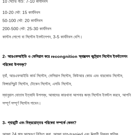
10 সেটের নীচে: 7-10 কার্যদিবস
10-20 সেট: 15 কার্যদিবস
50-100 সেট: 20 কার্যদিবস
200-500 সেট: 25-30 কার্যদিবস
কাস্টম লোগো বা সিস্টেম ইনস্টলেশন, 3-5 কার্যদিবস বেশি।
2- আরএফআইডি ও ফেসিয়াল করে
recongnition অ্যাক্সেস কন্ট্রোল সিস্টেম ইনস্টলেশন
পরিষেবা উপলব্ধ?
হ্যাঁ, আরএফআইডি কার্ড সিস্টেম, ফেসিয়াল সিস্টেম, কিউআর কোড এবং বারকোড সিস্টেম,
ফিঙ্গারপ্রিন্ট সিস্টেম, টোকেন সিস্টেম, এসডি সিস্টেম,
ম্যানুয়াল বোতাম ইত্যাদি উপলব্ধ, আমাদের কারখানা আপনার জন্য সিস্টেম ইনস্টল করবে, আপনি
সম্পূর্ণ সম্পূর্ণ সিস্টেম পাবেন।
3- গ্যারান্টি এবং বিক্রয়োত্তর পরিষেবা সম্পর্কে কেমন?
আমরা 24 মাস আছে
গুণ নিশ্চিত করা
,
আমরা ভাল-tranied এবং উত্সাহী বিক্রয় মালিক