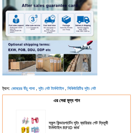
কোমরের উঁচু পালা
সুইং গেট টার্নস্টাইল
সিকিউরিটির সুইং গেট
ট্যাগ:
,
,
এর সেরা মূল্য পান
স্কুল কিন্ডারগার্টেন সুইং ব্যারিয়ার গেট দ্বিমুখী
টার্নস্টাইল RFID কার্ড