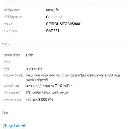
উৎপত্তি স্থল:
গুয়াংডং, চীন
পরিচিতিমুলক নাম:
Goldantell
সাক্ষ্যদান:
CE/ROHS/FCC/IS9001
মডেল নম্বার:
GAT-661
প্রদান
ন্যূনতম চাহিদার
1 পিসি
পরিমাণ:
মূল্য:
আলোচনাযোগ্য
প্যাকেজিং বিবরণ:
প্রথমে শক্ত কাগজে প্যাক করা হয় এবং তারপর বাইরের প্যাকিংয়ের জন্য রপ্তানি কাঠের
কেস দিয়ে শক্তিশালী
ডেলিভারি সময়:
আপনার পেমেন্ট পাওয়ার পর 7-10 কার্যদিবস
পরিশোধের শর্ত:
টি/টি, ওয়েস্টার্ন ইউনিয়ন, এলসি, পেপ্যাল
যোগানের ক্ষমতা:
প্রতি মাসে 2,000 পিসি
বিবরণ
সুইং ব্যারিয়ার গেট