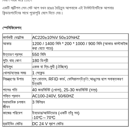
একটি মাল্টিপল লেন সেট আপ যখন রঙের বৈচিত্র্য আপনাকে এই টার্নস্টাইলটিকে আপনার
কিন্ডারগার্টেনের সাথে পুরোপুরি মেলে দিতে দেয়।
স্পেসিফিকেশন:
কার্যকরী ভোল্টেজ
AC220±10%V 50±10%HZ
আকার
1200 / 1400 মিমি * 200 * 1000 / 900 মিমি (আকার কাস্টমাইজ
করা যেতে পারে)
উত্তরণ প্রস্থ
550 মিমি
সুইং বাহু কোণ
180 ডিগ্রী
অভিমুখ
একক বা দ্বি-মুখী (ঐচ্ছিক)
খোলা/বন্ধের সময়
1 সেকেন্ড
নিয়ন্ত্রণের উপায়
পুশ বোতাম, RFID কার্ড, ফেসিয়াল
স্বীকৃতি,
আঙুলের ছাপ সনাক্তকরণ
ইত্যাদি
পাসের গতি
40 জন/মিনিট (খোলা), 25-30 জন/মিনিট (বন্ধ)
শক্তি প্রদান
AC100-240V, 50/60HZ
স্বাভাবিক চলমান
3 মিলিয়ন
জীবন
কাজের পরিবেশ
ইনডোর/আউটডোর (একটি তাঁবু সহ)
-10℃～70℃
ড্রাইভিং মোটর
DC 24 V ব্রাশ মোটর