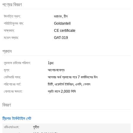
পণ্যের বিবরণ
উৎপত্তি স্থল:
গুয়াংডং, চীন
পরিচিতিমুলক নাম:
Goldantell
সাক্ষ্যদান:
CE certificate
মডেল নম্বার:
GAT-319
প্রদান
ন্যূনতম চাহিদার পরিমাণ:
1pc
মূল্য:
আলোচনাযোগ্য
ডেলিভারি সময়:
আপনার অর্থ প্রদানের পরে 7 কার্যদিবসের দিন
পরিশোধের শর্ত:
টি/টি, ওয়েস্টার্ন ইউনিয়ন, এলসি, পেপাল
যোগানের ক্ষমতা:
প্রতি মাসে 2,000 পিসি
বিবরণ
ট্রিপড টার্নস্টাইল গেট
ওডিএম/ওএম:
গৃহীত