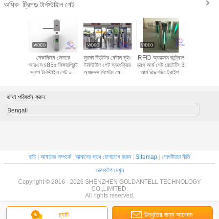
ট্রিপড টার্নস্টাইল গেট
অধিক
য় RS485
মেকানিজম জেডকে
সুরক্ষা ডিটেক্টর মেটাল সুইং
RFID অ্যাক্সেস কন্ট্রোল
RFID স্টিল 
 অ্যাক্সেস
আরএস ৪85৫ ফিঙ্গারপ্রিন্ট
টার্নস্টাইল গেট স্বয়ংক্রিয়
ড্রপ আর্ম গেট রোটেটিং 3
টার্নস্টাই
্নস্টাইল গেট
স্লাপ টার্নস্টাইল গেট ০.২
অ্যাক্সেস সিস্টেম মেট্রোর
আর্ম রিভলভিং ট্রাইপড
সেকেন্ড
জন্য
টার্নস্টাইল গেট
ভাষা পরিবর্তন করুন
Bengali
বাড়ি
|
আমাদের সম্পর্কে
|
আমাদের সাথে যোগাযোগ করুন
|
Sitemap
|
গোপনীয়তা নীতি
ডেস্কটপ দেখুন
Copyright © 2016 - 2026 SHENZHEN GOLDANTELL TECHNOLOGY
CO.,LIMITED.
All rights reserved.
চ্যাট
উদ্ধৃতির জন্য আবেদন