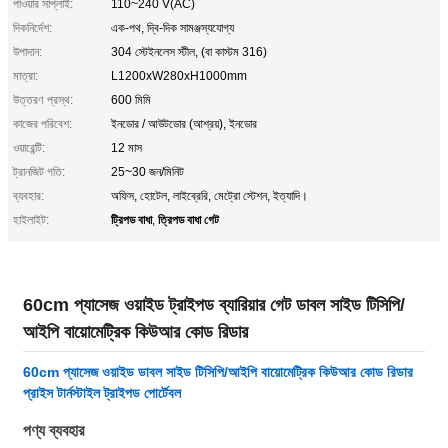
পাওয়ার সাপ্লাই:
110~240 V(AC)
দিকনির্দেশ:
এক-পথ, দ্বি-দিক সামঞ্জস্যযোগ্য
উপাদান:
304 স্টেইনলেস স্টীল, (বা কাস্টম 316)
মাত্রা:
L1200xW280xH1000mm
উত্তরণ প্রস্থ:
600 মিমি
কাজের পরিবেশ:
ইনডোর / আউটডোর (আশ্রয়), ইনডোর
ওয়ারেন্টি:
12 মাস
ট্রানজিট গতি:
25~30 জন/মিনিট
ব্যবহার:
অফিস, হোটেল, লাইব্রেরি, মেট্রো স্টেশন, ইত্যাদি।
ট্রিপড বাধা
ত্রিপড বাধা গেট
হাইলাইট:
,
60cm প্যাসেজ ওয়াইড ট্রাইপড ব্যারিয়ার গেট ডাবল সাইড টিসিপি/
আইপি বায়োমেট্রিক কিউআর কোড রিডার
60cm প্যাসেজ ওয়াইড ডাবল সাইড টিসিপি/আইপি বায়োমেট্রিক কিউআর কোড রিডার
প্রাইস টার্নস্টাইল ট্রাইপড পোর্টেবল
পণ্য ব্যবহার