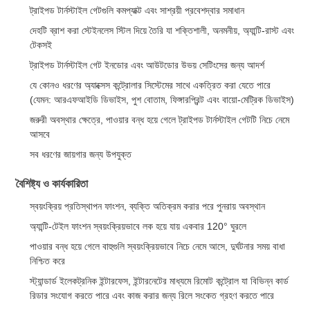
ট্রাইপড টার্নস্টাইল গেটগুলি কমপ্যাক্ট এবং সাশ্রয়ী প্রবেশদ্বার সমাধান
দেহটি ব্রাশ করা স্টেইনলেস স্টিল দিয়ে তৈরি যা শক্তিশালী, অনমনীয়, অ্যান্টি-রাস্ট এবং
টেকসই
ট্রাইপড টার্নস্টাইল গেট ইনডোর এবং আউটডোর উভয় সেটিংসের জন্য আদর্শ
যে কোনও ধরণের অ্যাক্সেস কন্ট্রোলার সিস্টেমের সাথে একত্রিত করা যেতে পারে
(যেমন: আরএফআইডি ডিভাইস, পুশ বোতাম, ফিঙ্গারপ্রিন্ট এবং বায়ো-মেট্রিক ডিভাইস)
জরুরী অবস্থার ক্ষেত্রে, পাওয়ার বন্ধ হয়ে গেলে ট্রাইপড টার্নস্টাইল গেটটি নিচে নেমে
আসবে
সব ধরণের জায়গার জন্য উপযুক্ত
বৈশিষ্ট্য ও কার্যকারিতা
স্বয়ংক্রিয় প্রতিস্থাপন ফাংশন, ব্যক্তি অতিক্রম করার পরে পুনরায় অবস্থান
অ্যান্টি-টেইল ফাংশন স্বয়ংক্রিয়ভাবে লক হয়ে যায় একবার 120° ঘুরলে
পাওয়ার বন্ধ হয়ে গেলে বাহুগুলি স্বয়ংক্রিয়ভাবে নিচে নেমে আসে, দুর্ঘটনার সময় বাধা
নিশ্চিত করে
স্ট্যান্ডার্ড ইলেকট্রনিক ইন্টারফেস, ইন্টারনেটের মাধ্যমে রিমোট কন্ট্রোল যা বিভিন্ন কার্ড
রিডার সংযোগ করতে পারে এবং কাজ করার জন্য রিলে সংকেত গ্রহণ করতে পারে