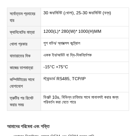
30 জন/মিনিট (খোলা), 25-30 জন/মিনিট (বন্ধ)
সর্বোত্তম প্রবাহের
হার
1200(L)* 280(W)* 1000(H)MM
ক্যাবিনেটের মাত্রা
পুশ বাটন/ অ্যাক্সেস কন্ট্রোল
খোলা প্রকার
একক ইন/আউট বা দ্বি-দিকনির্দেশক
যাতায়াতের দিক
-15°C +75°C
কাজের তাপমাত্রা
স্ট্যান্ডার্ড RS485, TCP/IP
কম্পিউটারের সাথে
যোগাযোগ
ডিফল্ট 10s, বিভিন্ন চাহিদার সাথে মানানসই করার জন্য
ত্রুটির পর রিসেট
পরিবর্তন করা যেতে পারে
করার সময়
আমাদের পরিষেবা এবং শক্তি