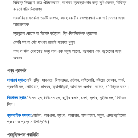
বিভিন্ন নিয়ন্ত্রণ মোড ঐচ্ছিকভাবে, আপনার ব্যবস্থাপনার জন্য সুবিধাজনক, বিভিন্ন
কারণে পরিবর্তনযোগ্য
স্বয়ংক্রিয় সতর্কতা ত্রুটি ফাংশন, ব্যবহারকারীর রক্ষণাবেক্ষণ এবং পরিচালনার জন্য
আরামদায়ক
ম্যানুয়াল বোতাম বা রিমোট কন্ট্রোল, দ্বি-দিকনির্দেশক প্যাসেজ
মেমরি সহ বা সেট ফাংশন ছাড়াই সংকেত খুলুন
পাস বা স্টপ দেখানোর জন্য লাল এবং সবুজ আলো, প্রস্থান এবং প্রবেশের জন্য
অবসর
পণ্য প্রদর্শন
সাধারণ স্থান:
লবি এন্ট্রি, সাবওয়ে, বিমানবন্দর, স্টেশন, লাইব্রেরি, বইয়ের দোকান, পার্ক,
প্রদর্শনী হল, স্টেডিয়াম, জাদুঘর, অ্যাপার্টমেন্ট, আবাসিক এলাকা, অফিস, বাণিজ্যিক ভবন।
বিনোদন স্থান:
সিনেমা হল, ফিটনেস হল, কান্ট্রি ক্লাব, মেলা, ক্লাব, সুইমিং হল, ফিটনেস
জিম।
ব্যবসায়িক সংস্থা:
হোটেল, কারখানা, ব্যাংক, কারাগার, হাসপাতাল, স্কুল, এন্টারপ্রাইজের
প্রবেশ ও প্রস্থান উপস্থিতি।
প্রযুক্তিগত পরামিতি