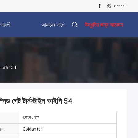
Bengali
টনাবলী
আমাদের সাথে
উদ্ধৃতির জন্য আবেদন
যোগাযোগ করুন
টাইল আইপি 54
ং স্পিড গেট টার্নস্টাইল আইপি 54
গুয়াংডং, চীন
নাম
Goldantell