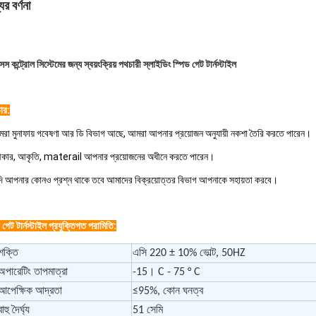
ের বর্ণনা
্সেস কন্ট্রোল সিস্টেমের জন্য স্বয়ংক্রিয় পথচারী স্লাইডিং স্পিড গেট টার্নস্টাইল
ার:
রা মুনাফায় গবেষণা আর ডি বিভাগ আছে, আমরা আপনার প্রয়োজন অনুযায়ী নকশা তৈরি করতে পারেন।
কার, আকৃতি, materail আপনার প্রয়োজনের অধীনে করতে পারেন।
দি আপনার কোনও প্রশ্ন থাকে তবে আমাদের বিক্রয়োত্তর বিভাগ আপনাকে সহায়তা করবে।
 গেট টার্নস্টাইল প্রযুক্তিগত পরামিতি:
শক্তি
এসি 220 ± 10% ভোল্ট, 50HZ
অপারেটিং তাপমাত্রা
-15। C - 75 ° C
আপেক্ষিক আদ্রতা
≤95%, কোন ঘনত্ব
বাহু দৈর্ঘ্য
51 সেমি