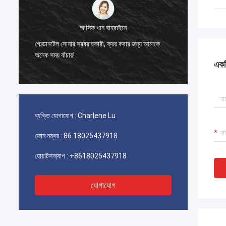
স
আসিফ খান বাহরাইনে
মুখের স্ব
।
গোল্ডানটেল সোনার সরবরাহকারী, ক্রয় করার জন্য আমাকে
অ্যাক্সেস
অনেক সময় বাঁচায়!
পর্যন্ত 
একটি
ব্যক্তি যোগাযোগ :
Charlene Lu
ফোন নম্বর :
86 18025437918
হোয়াটসঅ্যাপ :
+8618025437918
যোগাযোগ