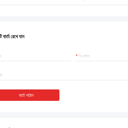
ংযুক্ত আরব আমিরাতে আহমেদ আল-ফারসি
জার্মান ভাষায় ক্ল
ীকৃতির টার্নস্টাইলগুলো ভাড়াটেদের মুগ্ধ করেছে।
জার্মান স্পেসিফিকেশন টার্নস্টাইল গ
 কার্ডের সাথে সিঙ্ক করা হয়েছে। ইঞ্জিনিয়াররা ঈদ
মধ্যে শূন্য গ্যারান্টি দাবি
কাজ করেছে।
 বার্তা রেখে যান
বার্তা পাঠান