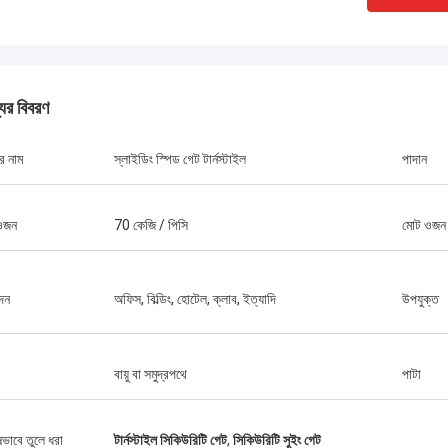
যের বিবরণ
র নাম
স্লাইডিং স্পিড গেট টার্নস্টাইল
পাদান
ওজন
70 কেজি / পিসি
মোট ওজন
দন
অফিস, বিল্ডিং, হোটেল, ক্লাব, ইত্যাদি
উপযুক্ত
বায়ু বা সমুদ্রপথে
পাটা
ষভাবে তুলে ধরা
টার্নস্টাইল সিকিউরিটি গেট
,
সিকিউরিটি সুইং গেট