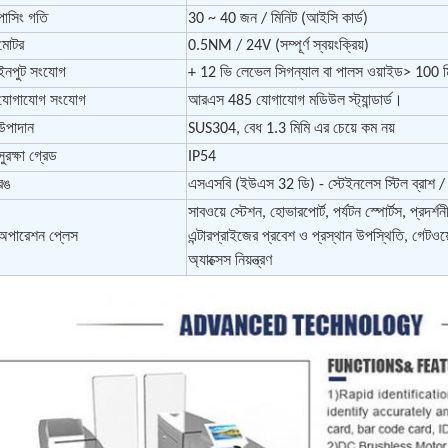
পাসিং গতি
30 ~ 40 জন / মিনিট (আইসি কার্ড)
মোটর
0.5NM / 24V (সম্পূর্ণ স্বয়ংক্রিয়)
ইনপুট সংযোগ
+ 12 ভি লেভেল সিগন্যাল বা পালস ওয়াইড> 100 ম
যোগাযোগ সংযোগ
আরএস 485 যোগাযোগ মডিউল স্ট্যান্ডার্ড।
উপাদান
SUS304, বেধ 1.3 মিমি এর চেয়ে কম নয়
সুরক্ষা গ্রেড
IP54
রঙ
এসএসবি (ইউএস 32 ডি) - স্টেইনলেস স্টিল ব্রাশ 
সাবওয়ে স্টেশন, হোভারপোর্ট, পর্যটন স্পোর্টস, প্রদর্
অপারেশন প্লেস
এন্টারপ্রাইজের প্রবেশ ও প্রস্থান উপস্থিতি, গেটওয়ে গ
অ্যাক্সেস নিয়ন্ত্রণ