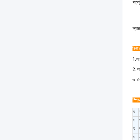
পণ্য
অ্যাক
ফিউচ
1.আম
2. আ
৩. য
স্পিড
ঘ
ঘ
ঘ
ঘ